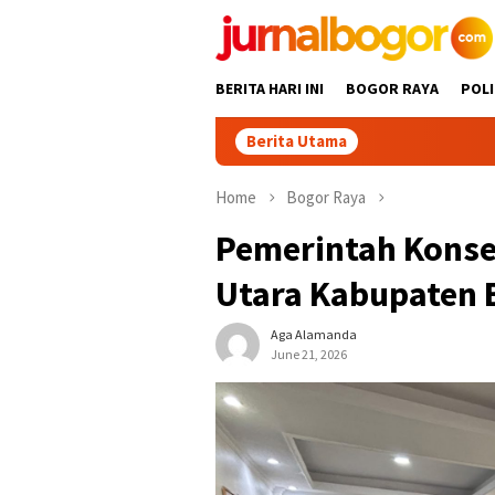
Skip
to
content
BERITA HARI INI
BOGOR RAYA
POLI
Berita Utama
13 Kelurah
Home
Bogor Raya
Pemerintah Konsen
Utara Kabupaten 
Aga Alamanda
June 21, 2026