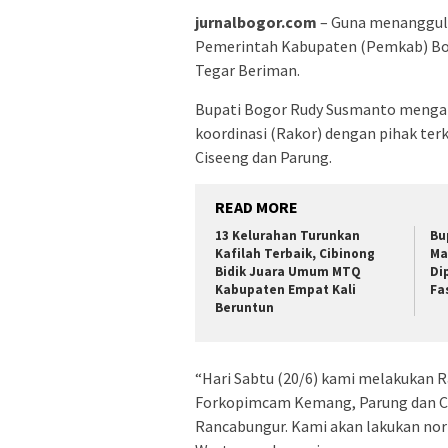
jurnalbogor.com
– Guna menanggulan
Pemerintah Kabupaten (Pemkab) Bog
Tegar Beriman.
Bupati Bogor Rudy Susmanto mengat
koordinasi (Rakor) dengan pihak ter
Ciseeng dan Parung.
READ MORE
13 Kelurahan Turunkan
Bu
Kafilah Terbaik, Cibinong
Ma
Bidik Juara Umum MTQ
Di
Kabupaten Empat Kali
Fa
Beruntun
“Hari Sabtu (20/6) kami melakukan 
Forkopimcam Kemang, Parung dan Cis
Rancabungur. Kami akan lakukan norm