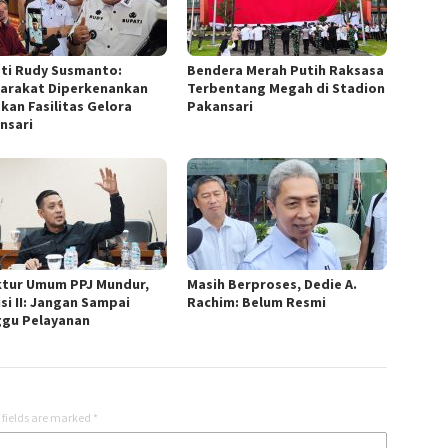
ti Rudy Susmanto:
Bendera Merah Putih Raksasa
arakat Diperkenankan
Terbentang Megah di Stadion
kan Fasilitas Gelora
Pakansari
nsari
ktur Umum PPJ Mundur,
Masih Berproses, Dedie A.
si II: Jangan Sampai
Rachim: Belum Resmi
gu Pelayanan
 fields are marked
*