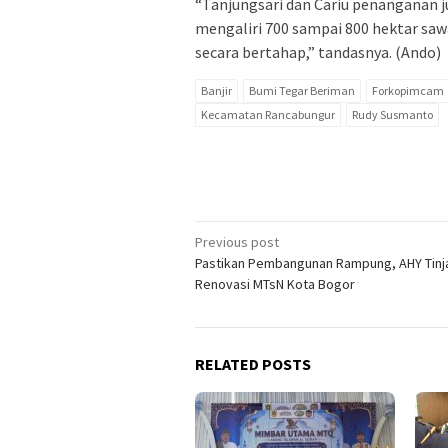
“Tanjungsari dan Cariu penanganan ju
mengaliri 700 sampai 800 hektar saw
secara bertahap,” tandasnya. (Ando)
Banjir
Bumi Tegar Beriman
Forkopimcam
Kecamatan Rancabungur
Rudy Susmanto
Post
Previous post
Pastikan Pembangunan Rampung, AHY Tinj
navigation
Renovasi MTsN Kota Bogor
RELATED POSTS