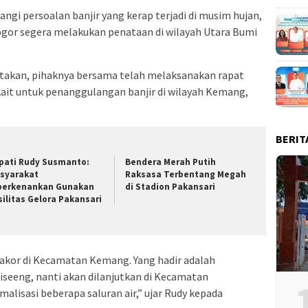
gi persoalan banjir yang kerap terjadi di musim hujan,
or segera melakukan penataan di wilayah Utara Bumi
akan, pihaknya bersama telah melaksanakan rapat
kait untuk penanggulangan banjir di wilayah Kemang,
BERIT
pati Rudy Susmanto:
Bendera Merah Putih
syarakat
Raksasa Terbentang Megah
perkenankan Gunakan
di Stadion Pakansari
silitas Gelora Pakansari
Rakor di Kecamatan Kemang. Yang hadir adalah
eeng, nanti akan dilanjutkan di Kecamatan
alisasi beberapa saluran air,” ujar Rudy kepada