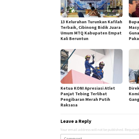
13 Kelurahan Turunkan Kafilah
Bupa
Terbaik, Cibinong Bidik Juara
Masy
Umum MTQ Kabupaten Empat
Guna
Kali Beruntun
Paka
Ketua KONI Apresiasi Atlet
Dire
Panjat Tebing Terlibat
Komi
Pengibaran Merah Putih
Gang
Raksasa
Leave a Reply
Your email address will not be published.
Required