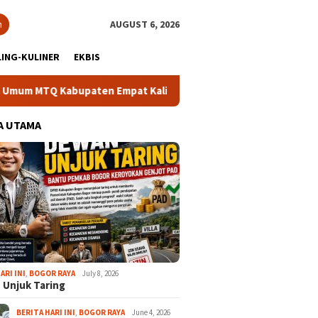
h
AUGUST 6, 2026
ING-KULINER
EKBIS
bupaten Empat Kali Beruntun
Bupati Rudy Susmanto: Masy
A UTAMA
ARI INI
,
BOGOR RAYA
July 8, 2026
 Unjuk Taring
BERITA HARI INI
,
BOGOR RAYA
June 4, 2026