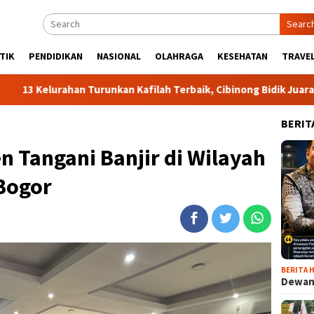
Searc
TIK
PENDIDIKAN
NASIONAL
OLAHRAGA
KESEHATAN
TRAVEL
an Turunkan Kafilah Terbaik, Cibinong Bidik Juara Umum MTQ Ka
BERIT
 Tangani Banjir di Wilayah
Bogor
BERITA H
Dewan