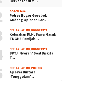
Berkantor di M…
2
BOGOR RAYA
Polres Bogor Gerebek
Gudang Oplosan Gas …
3
BERITA HARI INI
,
BOGOR RAYA
Kebijakan KLH, Biaya Masuk
TNGHS Pamijah…
4
BERITA HARI INI
,
BOGOR RAYA
BPTJ ‘Nyerah’ Soal Biskita
T…
5
BERITA HARI INI
,
POLITIK
Aji Jaya Bintara
‘Tenggelam’…