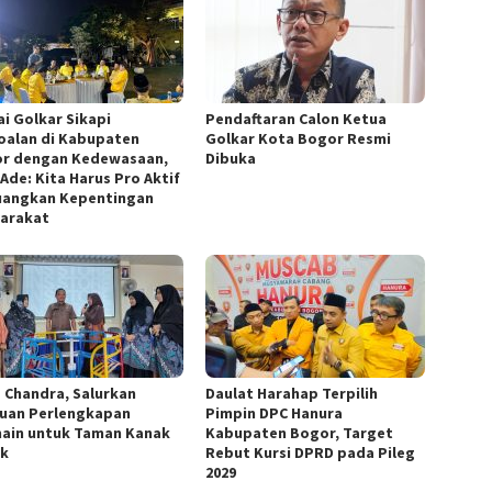
ai Golkar Sikapi
Pendaftaran Calon Ketua
oalan di Kabupaten
Golkar Kota Bogor Resmi
r dengan Kedewasaan,
Dibuka
Ade: Kita Harus Pro Aktif
uangkan Kepentingan
arakat
 Chandra, Salurkan
Daulat Harahap Terpilih
uan Perlengkapan
Pimpin DPC Hanura
ain untuk Taman Kanak
Kabupaten Bogor, Target
k
Rebut Kursi DPRD pada Pileg
2029