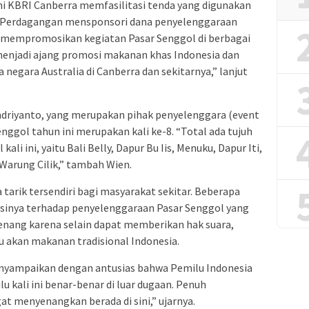
ni KBRI Canberra memfasilitasi tenda yang digunakan
 Perdagangan mensponsori dana penyelenggaraan
 mempromosikan kegiatan Pasar Senggol di berbagai
 menjadi ajang promosi makanan khas Indonesia dan
negara Australia di Canberra dan sekitarnya,” lanjut
ndriyanto, yang merupakan pihak penyelenggara (event
ggol tahun ini merupakan kali ke-8. “Total ada tujuh
li ini, yaitu Bali Belly, Dapur Bu Iis, Menuku, Dapur Iti,
 Warung Cilik,” tambah Wien.
tarik tersendiri bagi masyarakat sekitar. Beberapa
inya terhadap penyelenggaraan Pasar Senggol yang
nang karena selain dapat memberikan hak suara,
u akan makanan tradisional Indonesia.
nyampaikan dengan antusias bahwa Pemilu Indonesia
u kali ini benar-benar di luar dugaan. Penuh
t menyenangkan berada di sini,” ujarnya.