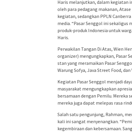
Haris melanjutkan, dalam kegiatan i
oleh para pedagang makanan, Atase
kegiatan, sedangkan PPLN Canberra
media. “Pasar Senggol ini sekaligus
produk-produk Indonesia untuk warga 
Haris.
Perwakilan Tangan Di Atas, Wien He
organizer) mengungkapkan, Pasar Sen
stan yang meramaikan Pasar Senggol ka
Warung Sofya, Java Street Food, dan
Kegiatan Pasar Senggol menjadi daya 
masyarakat mengungkapkan apresias
bersamaan dengan Pemilu. Mereka se
mereka juga dapat melepas rasa rind
Salah satu pengunjung, Rahman, me
kali ini sangat menyenangkan. “Pemil
kegembiraan dan kebersamaan. Sanga