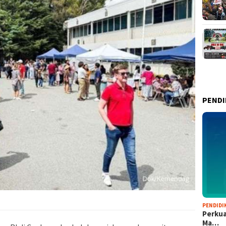
PENDI
PENDIDI
Perkua
Ma…