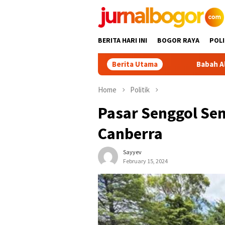
Skip
to
content
BERITA HARI INI
BOGOR RAYA
POLI
Berita Utama
Babah Alun Beri Motivasi
Home
Politik
Pasar Senggol Se
Canberra
Sayyev
February 15, 2024