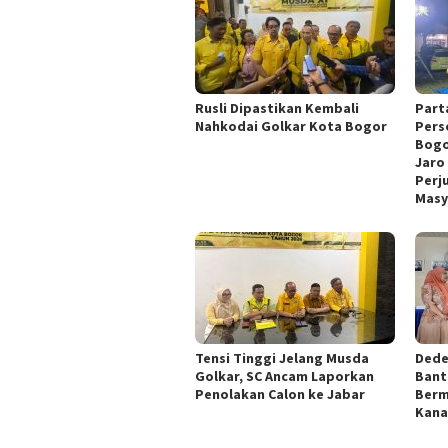
Rusli Dipastikan Kembali
Part
Nahkodai Golkar Kota Bogor
Pers
Bogo
Jaro 
Perj
Masy
Tensi Tinggi Jelang Musda
Dede
Golkar, SC Ancam Laporkan
Bant
Penolakan Calon ke Jabar
Berm
Kana