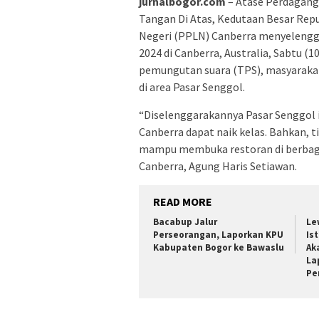
jurnalbogor.com
– Atase Perdagang
Tangan Di Atas, Kedutaan Besar Repu
Negeri (PPLN) Canberra menyelengg
2024 di Canberra, Australia, Sabtu (
pemungutan suara (TPS), masyarakat
di area Pasar Senggol.
“Diselenggarakannya Pasar Senggol in
Canberra dapat naik kelas. Bahkan, 
mampu membuka restoran di berbagai
Canberra, Agung Haris Setiawan.
READ MORE
Bacabup Jalur
Le
Perseorangan, Laporkan KPU
Is
Kabupaten Bogor ke Bawaslu
Ak
La
Pe