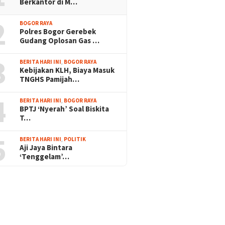
Berkantor di M…
2
BOGOR RAYA
Polres Bogor Gerebek
Gudang Oplosan Gas …
3
BERITA HARI INI
,
BOGOR RAYA
Kebijakan KLH, Biaya Masuk
TNGHS Pamijah…
4
BERITA HARI INI
,
BOGOR RAYA
BPTJ ‘Nyerah’ Soal Biskita
T…
5
BERITA HARI INI
,
POLITIK
Aji Jaya Bintara
‘Tenggelam’…