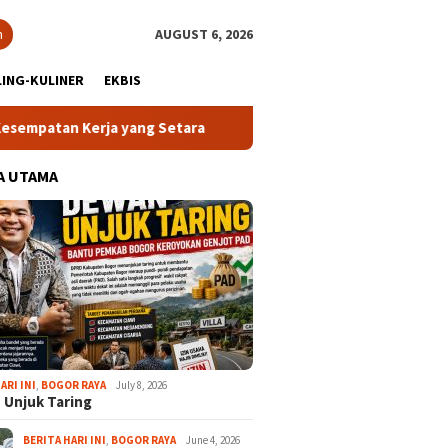
h
AUGUST 6, 2026
ING-KULINER
EKBIS
a yang Setara
13 Kelurahan Turunkan Kafilah Terbaik, C
A UTAMA
ARI INI
,
BOGOR RAYA
July 8, 2026
 Unjuk Taring
BERITA HARI INI
,
BOGOR RAYA
June 4, 2026