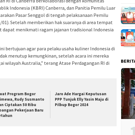
an RI di Canberra berkolaborasi dengan komunitas
blik Indonesia (KBRI) Canberra, dan Panitia Pemilu Luar
arakan Pasar Senggol di tengah pelaksanaan Pemilu
10/01). Setelah memberikan hak suaranya di area tempat
 dapat menikmati ragam jajanan tradisional Indonesia
i bertujuan agar para pelaku usaha kuliner Indonesia di
tidak menutup kemungkinan, setelah acara ini mereka
BERIT
 wilayah Australia,” terang Atase Perdagangan RI di
wat Program Bogor
Jaro Ade Hargai Keputusan
timewa, Rudy Susmanto
PPP Tunjuk Elly Yasin Maju di
an Ciptakan 50 Ribu
Pilbup Bogor 2024
pangan Pekerjaan Baru
rtahun