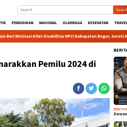
Searc
TIK
PENDIDIKAN
NASIONAL
OLAHRAGA
KESEHATAN
TRAVEL
 Atlet Disabilitas NPCI Kabupaten Bogor, Soroti Kesempatan Kerj
BERIT
marakkan Pemilu 2024 di
BERITA H
Dewan