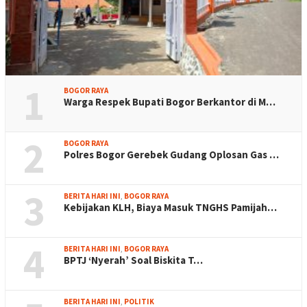
1
BOGOR RAYA
Warga Respek Bupati Bogor Berkantor di M…
2
BOGOR RAYA
Polres Bogor Gerebek Gudang Oplosan Gas …
3
BERITA HARI INI
,
BOGOR RAYA
Kebijakan KLH, Biaya Masuk TNGHS Pamijah…
4
BERITA HARI INI
,
BOGOR RAYA
BPTJ ‘Nyerah’ Soal Biskita T…
BERITA HARI INI
,
POLITIK