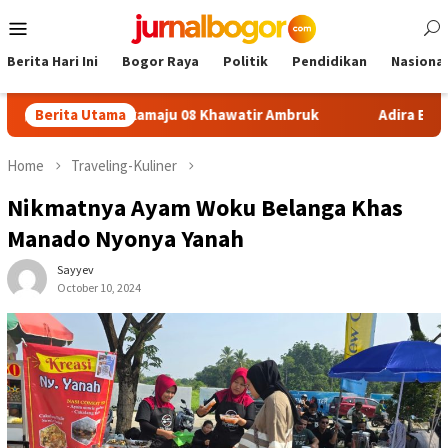
Skip
Mobile
to
Menu
content
Berita Hari Ini
Bogor Raya
Politik
Pendidikan
Nasional
n SDN Sukamaju 08 Khawatir Ambruk
Berita Utama
Adira Expo Merdeka
Home
Traveling-Kuliner
Nikmatnya Ayam Woku Belanga Khas
Manado Nyonya Yanah
Sayyev
October 10, 2024