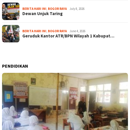
BERITA HARI INI
,
BOGOR RAYA
July 8, 2026
Dewan Unjuk Taring
BERITA HARI INI
,
BOGOR RAYA
June 4, 2026
Geruduk Kantor ATR/BPN Wilayah 1 Kabupat…
PENDIDIKAN