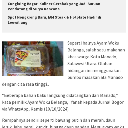
Cungkring Bogor: Kuliner Gerobak yang Jadi Buruan
Pendatang di Surya Kencana
Spot Nongkrong Baru, IAM Steak & Hotplate Hadir di
Leuwiliang
Seperti halnya Ayam Woku
Belanga, salah satu makanan
khas warga Kota Manado,
Sulawesi Utara. Olahan
hidangan ini menggunakan
bumbu masakan ala Manado
dengan cita rasa tinggi.,
“Beberapa bahan baku langsung didatangkan dari Manado,”
kata pemilik Ayam Woku Belanga, Yanah kepada Jurnal Bogor
via WhatsApp, Kamis (10/10/2024).
Rempahnya sendiri seperti bawang putih dan merah, daun
jeruk, jahe, serai, kunyit, hingga daun pandan. Menu ayam woku