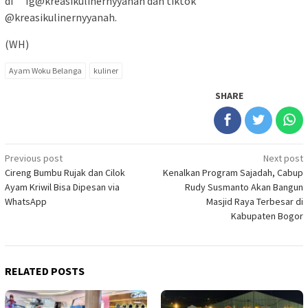
di Ig@kreasikulinernyyanah dan tiktok
@kreasikulinernyyanah.
(WH)
Ayam Woku Belanga
kuliner
SHARE
Post
Previous post
Next post
Cireng Bumbu Rujak dan Cilok
Kenalkan Program Sajadah, Cabup
navigation
Ayam Kriwil Bisa Dipesan via
Rudy Susmanto Akan Bangun
WhatsApp
Masjid Raya Terbesar di
Kabupaten Bogor
RELATED POSTS