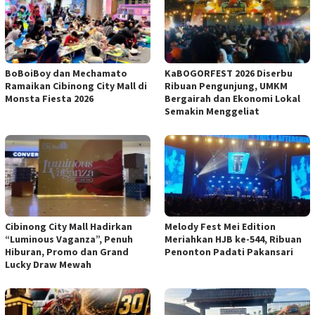
BoBoiBoy dan Mechamato
KaBOGORFEST 2026 Diserbu
Ramaikan Cibinong City Mall di
Ribuan Pengunjung, UMKM
Monsta Fiesta 2026
Bergairah dan Ekonomi Lokal
Semakin Menggeliat
Cibinong City Mall Hadirkan
Melody Fest Mei Edition
“Luminous Vaganza”, Penuh
Meriahkan HJB ke-544, Ribuan
Hiburan, Promo dan Grand
Penonton Padati Pakansari
Lucky Draw Mewah