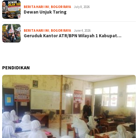
BERITA HARI INI
,
BOGOR RAYA
July 8, 2026
Dewan Unjuk Taring
BERITA HARI INI
,
BOGOR RAYA
June 4, 2026
Geruduk Kantor ATR/BPN Wilayah 1 Kabupat…
PENDIDIKAN