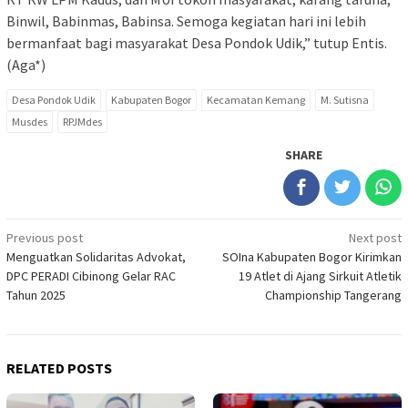
Binwil, Babinmas, Babinsa. Semoga kegiatan hari ini lebih
bermanfaat bagi masyarakat Desa Pondok Udik,” tutup Entis.
(Aga*)
Desa Pondok Udik
Kabupaten Bogor
Kecamatan Kemang
M. Sutisna
Musdes
RPJMdes
SHARE
Post
Previous post
Next post
Menguatkan Solidaritas Advokat,
SOIna Kabupaten Bogor Kirimkan
navigation
DPC PERADI Cibinong Gelar RAC
19 Atlet di Ajang Sirkuit Atletik
Tahun 2025
Championship Tangerang
RELATED POSTS