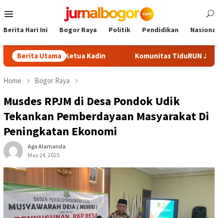
Skip
Mobile
to
Menu
content
Berita Hari Ini
Bogor Raya
Politik
Pendidikan
Nasional
i Calon Ketua Kadin
Berita Utama
Komunitas TiduRUN Jajal Jalur Baru 
Home
Bogor Raya
Musdes RPJM di Desa Pondok Udik
Tekankan Pemberdayaan Masyarakat Di
Peningkatan Ekonomi
Aga Alamanda
May 24, 2025