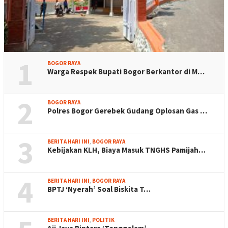
1
BOGOR RAYA
Warga Respek Bupati Bogor Berkantor di M…
2
BOGOR RAYA
Polres Bogor Gerebek Gudang Oplosan Gas …
3
BERITA HARI INI
,
BOGOR RAYA
Kebijakan KLH, Biaya Masuk TNGHS Pamijah…
4
BERITA HARI INI
,
BOGOR RAYA
BPTJ ‘Nyerah’ Soal Biskita T…
BERITA HARI INI
,
POLITIK