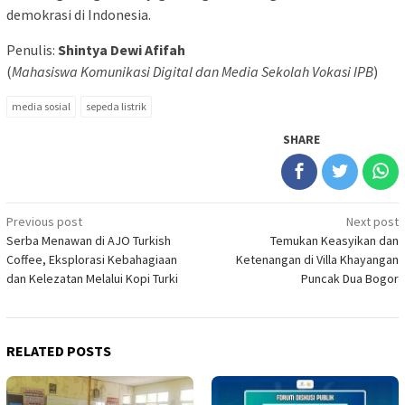
demokrasi di Indonesia.
Penulis:
Shintya Dewi Afifah
(
Mahasiswa Komunikasi Digital dan Media Sekolah Vokasi IPB
)
media sosial
sepeda listrik
SHARE
Post
Previous post
Next post
Serba Menawan di AJO Turkish
Temukan Keasyikan dan
navigation
Coffee, Eksplorasi Kebahagiaan
Ketenangan di Villa Khayangan
dan Kelezatan Melalui Kopi Turki
Puncak Dua Bogor
RELATED POSTS