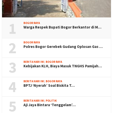
1
BOGOR RAYA
Warga Respek Bupati Bogor Berkantor di M…
2
BOGOR RAYA
Polres Bogor Gerebek Gudang Oplosan Gas …
3
BERITA HARI INI
,
BOGOR RAYA
Kebijakan KLH, Biaya Masuk TNGHS Pamijah…
4
BERITA HARI INI
,
BOGOR RAYA
BPTJ ‘Nyerah’ Soal Biskita T…
5
BERITA HARI INI
,
POLITIK
Aji Jaya Bintara ‘Tenggelam’…