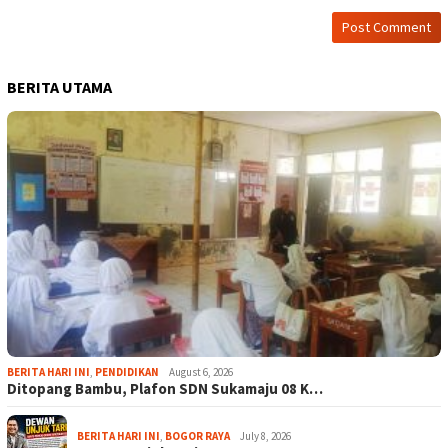
BERITA UTAMA
BERITA HARI INI
,
PENDIDIKAN
August 6, 2026
Ditopang Bambu, Plafon SDN Sukamaju 08 K…
BERITA HARI INI
,
BOGOR RAYA
July 8, 2026