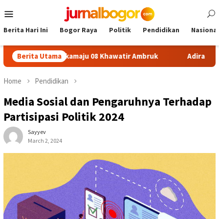
Skip
Mobile
to
Menu
content
Berita Hari Ini
Bogor Raya
Politik
Pendidikan
Nasional
n SDN Sukamaju 08 Khawatir Ambruk
Berita Utama
Adira Expo Merdeka 
Home
Pendidikan
Media Sosial dan Pengaruhnya Terhadap
Partisipasi Politik 2024
Sayyev
March 2, 2024