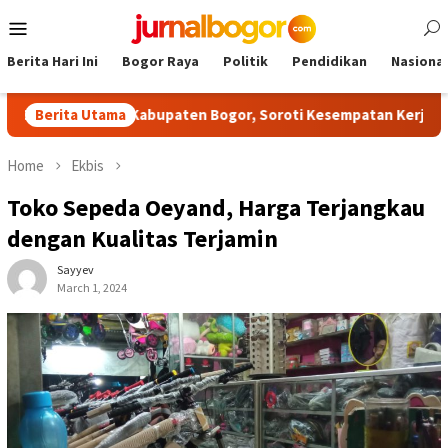
Skip
Mobile
to
Menu
content
Berita Hari Ini
Bogor Raya
Politik
Pendidikan
Nasional
itas NPCI Kabupaten Bogor, Soroti Kesempatan Kerja yang Setara
Berita Utama
Home
Ekbis
Toko Sepeda Oeyand, Harga Terjangkau
dengan Kualitas Terjamin
Sayyev
March 1, 2024