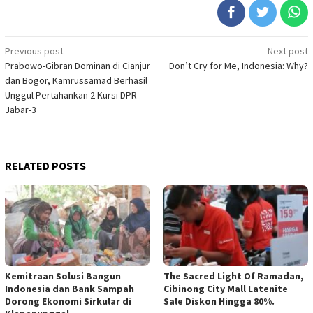
Post
Previous post
Next post
Prabowo-Gibran Dominan di Cianjur
Don’t Cry for Me, Indonesia: Why?
navigation
dan Bogor, Kamrussamad Berhasil
Unggul Pertahankan 2 Kursi DPR
Jabar-3
RELATED POSTS
Kemitraan Solusi Bangun
The Sacred Light Of Ramadan,
Indonesia dan Bank Sampah
Cibinong City Mall Latenite
Dorong Ekonomi Sirkular di
Sale Diskon Hingga 80%.