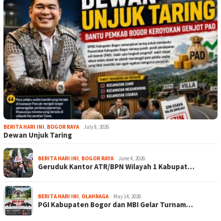
BERITA HARI INI
,
BOGOR RAYA
July 8, 2026
Dewan Unjuk Taring
BERITA HARI INI
,
BOGOR RAYA
June 4, 2026
Geruduk Kantor ATR/BPN Wilayah 1 Kabupat…
BERITA HARI INI
,
OLAHRAGA
May 14, 2026
PGI Kabupaten Bogor dan MBI Gelar Turnam…