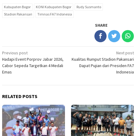
Kabupaten Bogor
KONI Kabupaten Bogor
Rudy Susmanto
Stadion Pakansari
Timnas FA7 Indonesia
SHARE
Post
Previous post
Next post
Hadapi Event Porprov Jabar 2026,
Kualitas Rumput Stadion Pakansari
navigation
Cabor Sepeda Targetkan 4 Medali
Dapat Pujian dari Presiden FA7
Emas
Indonesia
RELATED POSTS