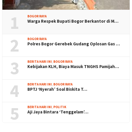
1
BOGOR RAYA
Warga Respek Bupati Bogor Berkantor di M…
2
BOGOR RAYA
Polres Bogor Gerebek Gudang Oplosan Gas …
3
BERITA HARI INI
,
BOGOR RAYA
Kebijakan KLH, Biaya Masuk TNGHS Pamijah…
4
BERITA HARI INI
,
BOGOR RAYA
BPTJ ‘Nyerah’ Soal Biskita T…
5
BERITA HARI INI
,
POLITIK
Aji Jaya Bintara ‘Tenggelam’…