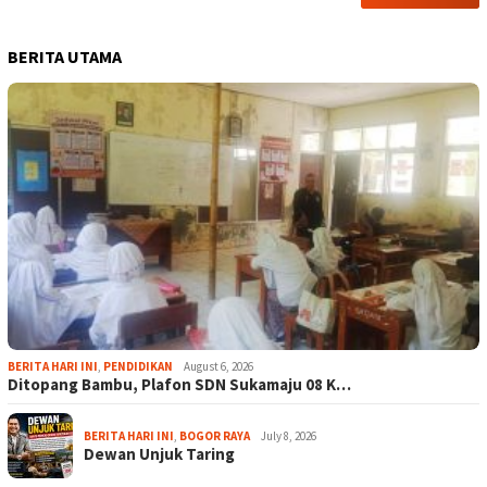
BERITA UTAMA
BERITA HARI INI
,
PENDIDIKAN
August 6, 2026
Ditopang Bambu, Plafon SDN Sukamaju 08 K…
BERITA HARI INI
,
BOGOR RAYA
July 8, 2026
Dewan Unjuk Taring