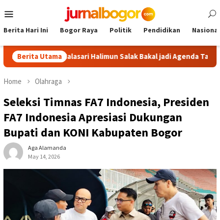
Skip
Mobile
to
Menu
content
Berita Hari Ini
Bogor Raya
Politik
Pendidikan
Nasional
Tour Malasari Halimun Salak Bakal jadi Agenda Tahunan
Berita Utama
G
Home
Olahraga
Seleksi Timnas FA7 Indonesia, Presiden
FA7 Indonesia Apresiasi Dukungan
Bupati dan KONI Kabupaten Bogor
Aga Alamanda
May 14, 2026