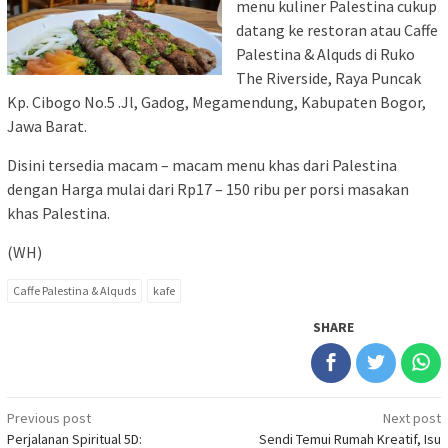
menu kuliner Palestina cukup
datang ke restoran atau Caffe
Palestina & Alquds di Ruko
The Riverside, Raya Puncak
Kp. Cibogo No.5 .Jl, Gadog, Megamendung, Kabupaten Bogor,
Jawa Barat.
Disini tersedia macam – macam menu khas dari Palestina
dengan Harga mulai dari Rp17 – 150 ribu per porsi masakan
khas Palestina.
(WH)
Caffe Palestina & Alquds
kafe
SHARE
Post
Previous post
Next post
Perjalanan Spiritual 5D:
Sendi Temui Rumah Kreatif, Isu