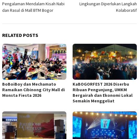
navigation
Pengalaman Mendalam Kisah Nabi
Lingkungan Diperlukan Langkah
dan Rasul di Mall BTM Bogor
Kolaboratif
RELATED POSTS
BoBoiBoy dan Mechamato
KaBOGORFEST 2026 Diserbu
Ramaikan Cibinong City Mall di
Ribuan Pengunjung, UMKM
Monsta Fiesta 2026
Bergairah dan Ekonomi Lokal
Semakin Menggeliat