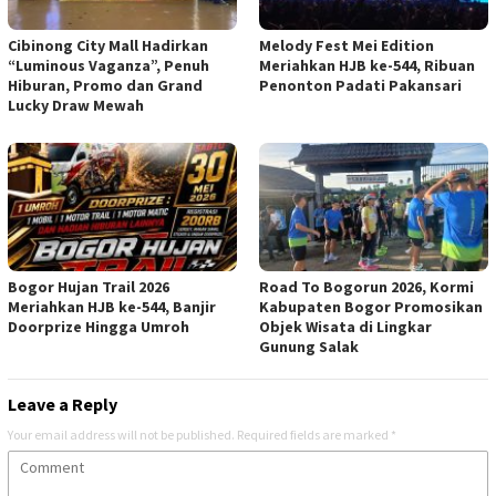
Cibinong City Mall Hadirkan
Melody Fest Mei Edition
“Luminous Vaganza”, Penuh
Meriahkan HJB ke-544, Ribuan
Hiburan, Promo dan Grand
Penonton Padati Pakansari
Lucky Draw Mewah
Bogor Hujan Trail 2026
Road To Bogorun 2026, Kormi
Meriahkan HJB ke-544, Banjir
Kabupaten Bogor Promosikan
Doorprize Hingga Umroh
Objek Wisata di Lingkar
Gunung Salak
Leave a Reply
Your email address will not be published.
Required fields are marked
*