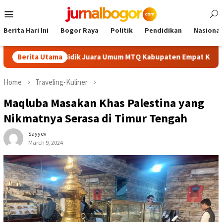
Skip
Mobile
to
Menu
content
Berita Hari Ini
Bogor Raya
Politik
Pendidikan
Nasional
Cibinong Bidik Juara Umum MTQ Kabupaten Empat Kali Beruntun
Berita Utama
Home
Traveling-Kuliner
Maqluba Masakan Khas Palestina yang
Nikmatnya Serasa di Timur Tengah
Sayyev
March 9, 2024