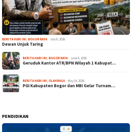
BERITA HARI INI
,
BOGOR RAYA
July 8, 2026
Dewan Unjuk Taring
BERITA HARI INI
,
BOGOR RAYA
June 4, 2026
Geruduk Kantor ATR/BPN Wilayah 1 Kabupat…
BERITA HARI INI
,
OLAHRAGA
May 14, 2026
PGI Kabupaten Bogor dan MBI Gelar Turnam…
PENDIDIKAN