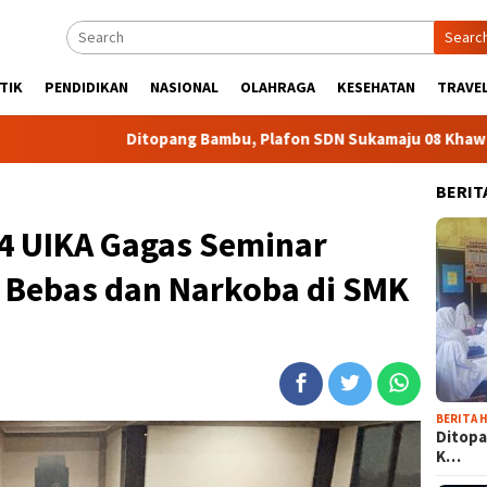
Searc
TIK
PENDIDIKAN
NASIONAL
OLAHRAGA
KESEHATAN
TRAVEL
Ditopang Bambu, Plafon SDN Sukamaju 08 Khawatir Ambruk
BERIT
4 UIKA Gagas Seminar
 Bebas dan Narkoba di SMK
BERITA H
Ditopa
K…