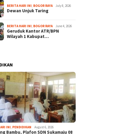
BERITA HARI INI
,
BOGOR RAYA
July 8, 2026
Dewan Unjuk Taring
BERITA HARI INI
,
BOGOR RAYA
June 4, 2026
Geruduk Kantor ATR/BPN
Wilayah 1 Kabupat…
DIKAN
ARI INI
,
PENDIDIKAN
August 6, 2026
ng Bambu, Plafon SDN Sukamaju 08