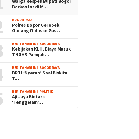
1
Warga Respek Bupati Bogor
Berkantor di M…
2
BOGOR RAYA
Polres Bogor Gerebek
Gudang Oplosan Gas …
3
BERITA HARI INI
,
BOGOR RAYA
Kebijakan KLH, Biaya Masuk
TNGHS Pamijah…
4
BERITA HARI INI
,
BOGOR RAYA
BPTJ ‘Nyerah’ Soal Biskita
T…
5
BERITA HARI INI
,
POLITIK
Aji Jaya Bintara
‘Tenggelam’…