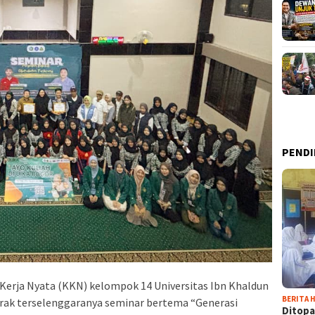
PENDI
Kerja Nyata (KKN) kelompok 14 Universitas Ibn Khaldun
BERITA H
rak terselenggaranya seminar bertema “Generasi
Ditopa