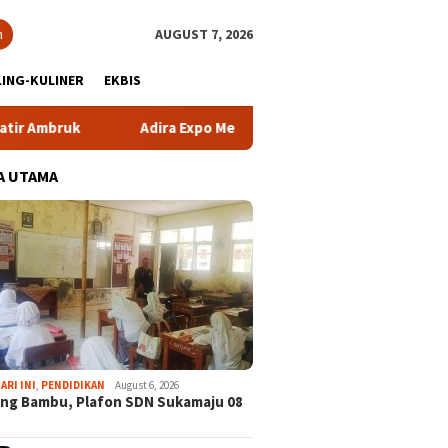
h
AUGUST 7, 2026
ING-KULINER
EKBIS
Adira Expo Merdeka Tawarkan Bunga 1,76 Persen
A UTAMA
ARI INI
,
PENDIDIKAN
August 6, 2026
ng Bambu, Plafon SDN Sukamaju 08