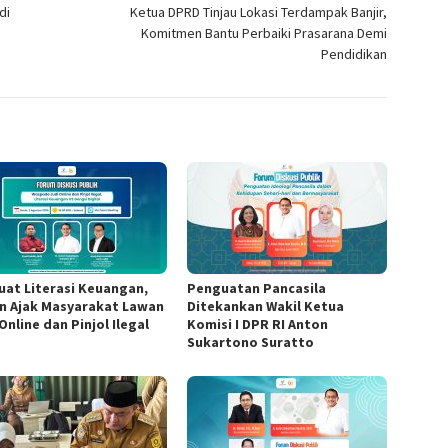
di
Ketua DPRD Tinjau Lokasi Terdampak Banjir,
Komitmen Bantu Perbaiki Prasarana Demi
Pendidikan
uat Literasi Keuangan,
Penguatan Pancasila
n Ajak Masyarakat Lawan
Ditekankan Wakil Ketua
Online dan Pinjol Ilegal
Komisi I DPR RI Anton
Sukartono Suratto