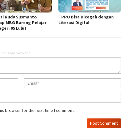
ti Rudy Susmanto
TPPO Bisa Dicegah dengan
ap MBG Bareng Pelajar
Literasi Digital
geri 05 Lulut
 fields are marked
*
his browser for the next time I comment.