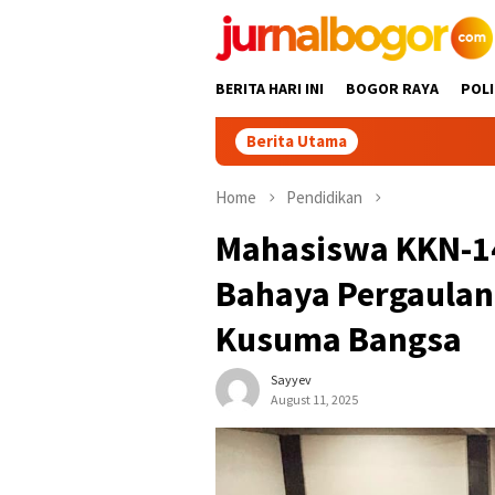
Skip
to
content
BERITA HARI INI
BOGOR RAYA
POLI
Berita Utama
Home
Pendidikan
Mahasiswa KKN-1
Bahaya Pergaulan
Kusuma Bangsa
Sayyev
August 11, 2025