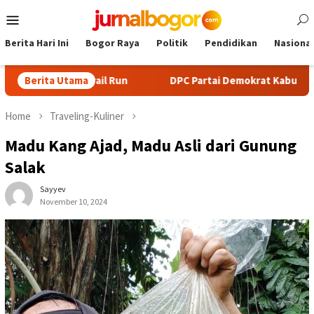
Skip
Mobile
to
Menu
content
Berita Hari Ini
Bogor Raya
Politik
Pendidikan
Nasional
an Trail Run
Berita Utama
DPC Partai Demokrat Kabupaten Bogor Gela
Home
Traveling-Kuliner
Madu Kang Ajad, Madu Asli dari Gunung
Salak
Sayyev
November 10, 2024