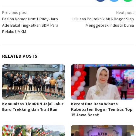
Post
Previous post
Next post
Paslon Nomor Urut 1 Rudy-Jaro
Lulusan Politeknik AKA Bogor Siap
navigation
Ade Bakal Tingkatkan SDM Para
Menggebrak Industri Dunia
Pelaku UMKM
RELATED POSTS
Komunitas TiduRUN Jajal Jalur
Keren! Dua Desa Wisata
Baru Trekking dan Trail Run
Kabupaten Bogor Tembus Top
15 Jawa Barat