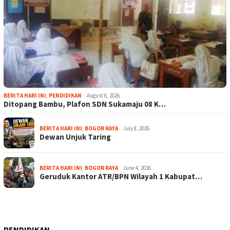
BERITA HARI INI
,
PENDIDIKAN
August 6, 2026
Ditopang Bambu, Plafon SDN Sukamaju 08 K…
BERITA HARI INI
,
BOGOR RAYA
July 8, 2026
Dewan Unjuk Taring
BERITA HARI INI
,
BOGOR RAYA
June 4, 2026
Geruduk Kantor ATR/BPN Wilayah 1 Kabupat…
PENDIDIKAN