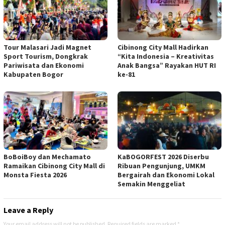
Tour Malasari Jadi Magnet
Cibinong City Mall Hadirkan
Sport Tourism, Dongkrak
“Kita Indonesia – Kreativitas
Pariwisata dan Ekonomi
Anak Bangsa” Rayakan HUT RI
Kabupaten Bogor
ke-81
BoBoiBoy dan Mechamato
KaBOGORFEST 2026 Diserbu
Ramaikan Cibinong City Mall di
Ribuan Pengunjung, UMKM
Monsta Fiesta 2026
Bergairah dan Ekonomi Lokal
Semakin Menggeliat
Leave a Reply
Your email address will not be published.
Required fields are marked
*