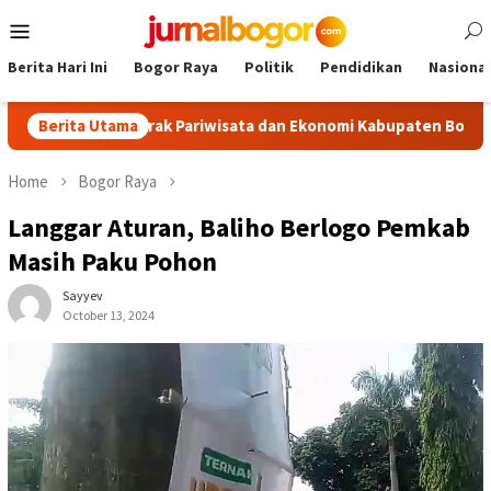
Skip
Mobile
to
Menu
content
Berita Hari Ini
Bogor Raya
Politik
Pendidikan
Nasional
, Dongkrak Pariwisata dan Ekonomi Kabupaten Bogor
Berita Utama
Tour
Home
Bogor Raya
Langgar Aturan, Baliho Berlogo Pemkab
Masih Paku Pohon
Sayyev
October 13, 2024