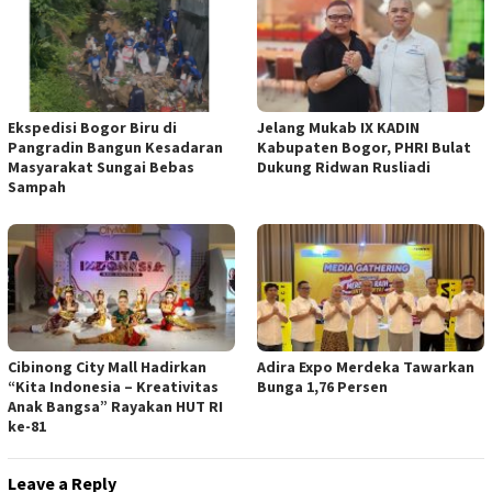
Ekspedisi Bogor Biru di
Jelang Mukab IX KADIN
Pangradin Bangun Kesadaran
Kabupaten Bogor, PHRI Bulat
Masyarakat Sungai Bebas
Dukung Ridwan Rusliadi
Sampah
Cibinong City Mall Hadirkan
Adira Expo Merdeka Tawarkan
“Kita Indonesia – Kreativitas
Bunga 1,76 Persen
Anak Bangsa” Rayakan HUT RI
ke-81
Leave a Reply