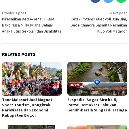
Post
Previous post
Next post
Diresmikan Dedie-Jenal, PKBM
Cetak Potensi Atlet Voli Usia Dini,
navigation
Bakti Nusa Miliki Ruang Belajar
Dede Chandra Sasmita Resmikan
Anak Putus Sekolah dan Disabilitas
Klub Voli Matador
RELATED POSTS
Tour Malasari Jadi Magnet
Ekspedisi Bogor Biru ke-5,
Sport Tourism, Dongkrak
Partai Demokrat Lakukan
Pariwisata dan Ekonomi
Bersih-bersih Sungai di Jasinga
Kabupaten Bogor