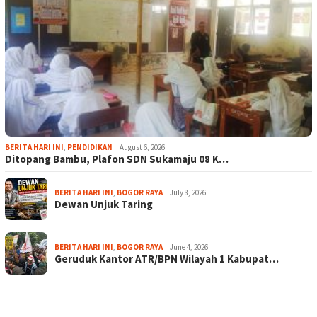
BERITA HARI INI
,
PENDIDIKAN
August 6, 2026
Ditopang Bambu, Plafon SDN Sukamaju 08 K…
BERITA HARI INI
,
BOGOR RAYA
July 8, 2026
Dewan Unjuk Taring
BERITA HARI INI
,
BOGOR RAYA
June 4, 2026
Geruduk Kantor ATR/BPN Wilayah 1 Kabupat…