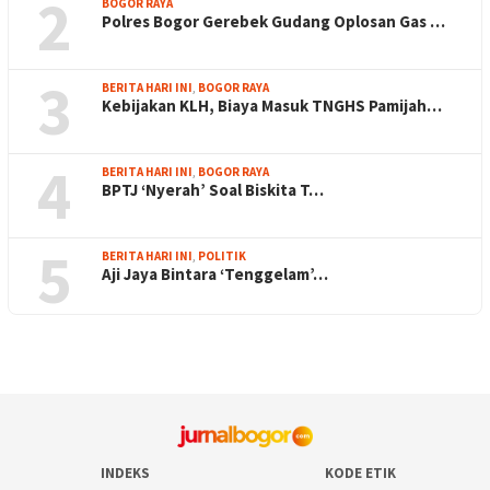
2
BOGOR RAYA
Polres Bogor Gerebek Gudang Oplosan Gas …
3
BERITA HARI INI
,
BOGOR RAYA
Kebijakan KLH, Biaya Masuk TNGHS Pamijah…
4
BERITA HARI INI
,
BOGOR RAYA
BPTJ ‘Nyerah’ Soal Biskita T…
5
BERITA HARI INI
,
POLITIK
Aji Jaya Bintara ‘Tenggelam’…
INDEKS
KODE ETIK