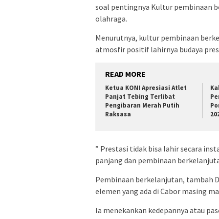
soal pentingnya Kultur pembinaan b
olahraga.
Menurutnya, kultur pembinaan berk
atmosfir positif lahirnya budaya prest
READ MORE
Ketua KONI Apresiasi Atlet
Ka
Panjat Tebing Terlibat
Pe
Pengibaran Merah Putih
Po
Raksasa
20
” Prestasi tidak bisa lahir secara ins
panjang dan pembinaan berkelanjutan
Pembinaan berkelanjutan, tambah De
elemen yang ada di Cabor masing ma
Ia menekankan kedepannya atau pasc