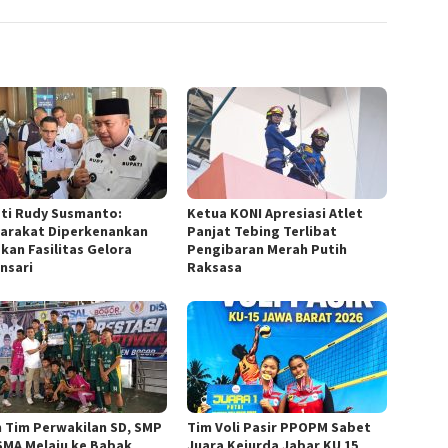
ti Rudy Susmanto:
Ketua KONI Apresiasi Atlet
arakat Diperkenankan
Panjat Tebing Terlibat
kan Fasilitas Gelora
Pengibaran Merah Putih
nsari
Raksasa
m Tim Perwakilan SD, SMP
Tim Voli Pasir PPOPM Sabet
SMA Melaju ke Babak
Juara Kejurda Jabar KU 15