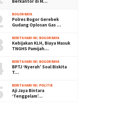
Berkantor di M…
2
BOGOR RAYA
Polres Bogor Gerebek
Gudang Oplosan Gas …
3
BERITA HARI INI
,
BOGOR RAYA
Kebijakan KLH, Biaya Masuk
TNGHS Pamijah…
4
BERITA HARI INI
,
BOGOR RAYA
BPTJ ‘Nyerah’ Soal Biskita
T…
5
BERITA HARI INI
,
POLITIK
Aji Jaya Bintara
‘Tenggelam’…