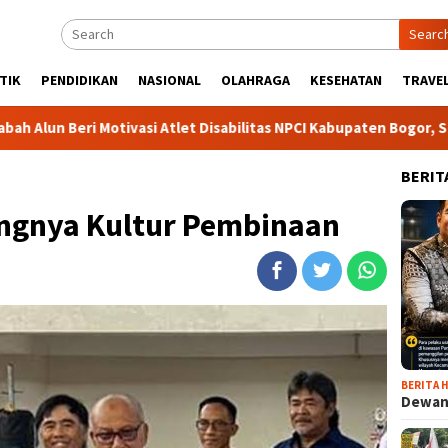
Searc
TIK
PENDIDIKAN
NASIONAL
OLAHRAGA
KESEHATAN
TRAVEL
 Motivasi Atlet Disabilitas NPCI Kabupaten Bogor, Soroti Kesemp
BERIT
ingnya Kultur Pembinaan
BERITA H
Dewan