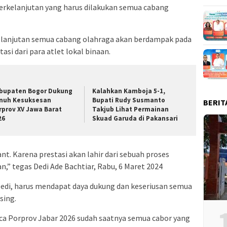
erkelanjutan yang harus dilakukan semua cabang
elanjutan semua cabang olahraga akan berdampak pada
asi dari para atlet lokal binaan.
bupaten Bogor Dukung
Kalahkan Kamboja 5-1,
nuh Kesuksesan
Bupati Rudy Susmanto
BERIT
rprov XV Jawa Barat
Takjub Lihat Permainan
26
Skuad Garuda di Pakansari
tant. Karena prestasi akan lahir dari sebuah proses
,” tegas Dedi Ade Bachtiar, Rabu, 6 Maret 2024
di, harus mendapat daya dukung dan keseriusan semua
sing.
a Porprov Jabar 2026 sudah saatnya semua cabor yang