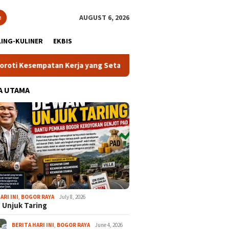
h
AUGUST 6, 2026
ING-KULINER
EKBIS
atan Kerja yang Setara
13 Kelurahan Turunkan Kafilah Te
A UTAMA
ARI INI
,
BOGOR RAYA
July 8, 2026
 Unjuk Taring
BERITA HARI INI
,
BOGOR RAYA
June 4, 2026