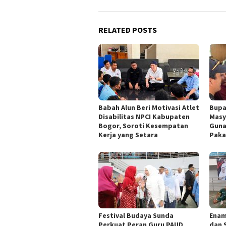
RELATED POSTS
Babah Alun Beri Motivasi Atlet
Bupa
Disabilitas NPCI Kabupaten
Masy
Bogor, Soroti Kesempatan
Guna
Kerja yang Setara
Paka
Festival Budaya Sunda
‎Ena
Perkuat Peran Guru PAUD
dan 