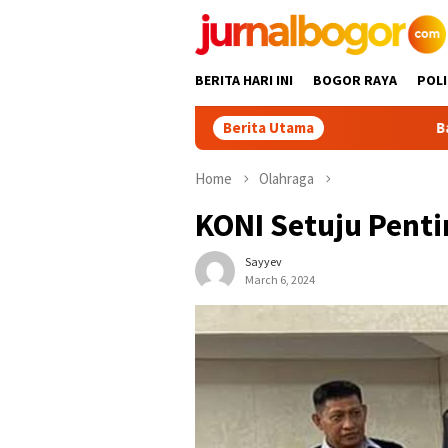
Skip
to
content
BERITA HARI INI
BOGOR RAYA
POLI
Berita Utama
Babah Alun Beri
Home
Olahraga
KONI Setuju Pent
Sayyev
March 6, 2024