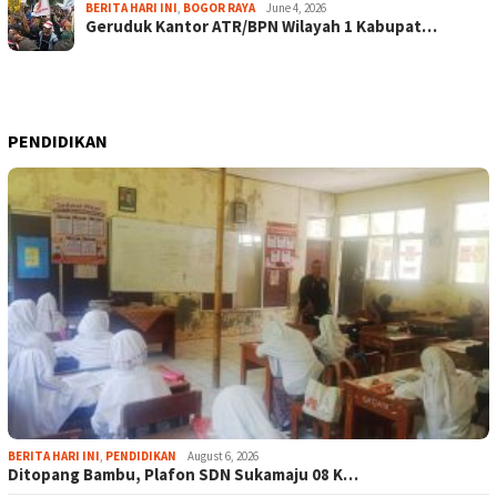
BERITA HARI INI
,
BOGOR RAYA
June 4, 2026
Geruduk Kantor ATR/BPN Wilayah 1 Kabupat…
PENDIDIKAN
BERITA HARI INI
,
PENDIDIKAN
August 6, 2026
Ditopang Bambu, Plafon SDN Sukamaju 08 K…