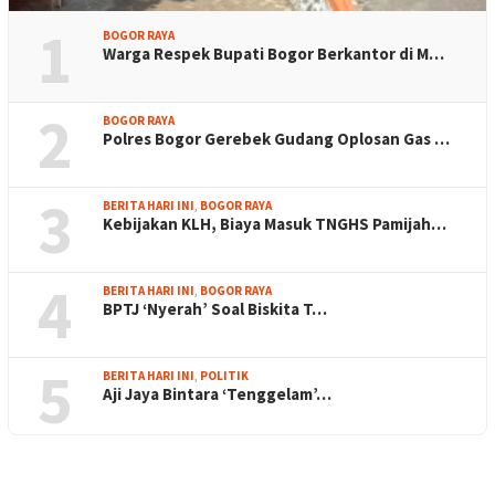
1
BOGOR RAYA
Warga Respek Bupati Bogor Berkantor di M…
2
BOGOR RAYA
Polres Bogor Gerebek Gudang Oplosan Gas …
3
BERITA HARI INI
,
BOGOR RAYA
Kebijakan KLH, Biaya Masuk TNGHS Pamijah…
4
BERITA HARI INI
,
BOGOR RAYA
BPTJ ‘Nyerah’ Soal Biskita T…
5
BERITA HARI INI
,
POLITIK
Aji Jaya Bintara ‘Tenggelam’…