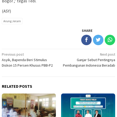
Bogor ,” tegas Tedi.
(ASY)
Arung Jeram
SHARE
Post
Previous post
Next post
Asyik, Bapenda Beri Stimulus
Ganjar Sebut Pentingnya
navigation
Diskon 15 Persen Khusus PBB-P2
Pembangunan Indonesia Beradab
RELATED POSTS