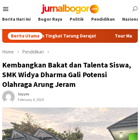
Skip
Mobile
to
Menu
content
Berita Hari Ini
Bogor Raya
Politik
Pendidikan
Nasional
an Kenaikan Tingkat Tarung Derajat
Berita Utama
Tour Malasari Jadi Ma
Home
Pendidikan
Kembangkan Bakat dan Talenta Siswa,
SMK Widya Dharma Gali Potensi
Olahraga Arung Jeram
Sayyev
February 4, 2024