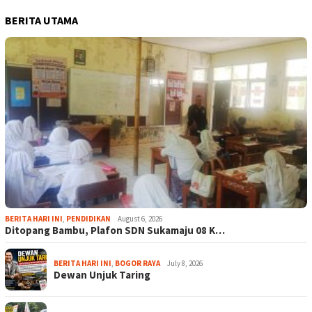
BERITA UTAMA
BERITA HARI INI
,
PENDIDIKAN
August 6, 2026
Ditopang Bambu, Plafon SDN Sukamaju 08 K…
BERITA HARI INI
,
BOGOR RAYA
July 8, 2026
Dewan Unjuk Taring