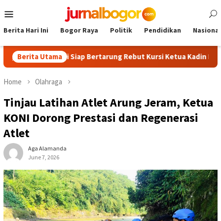
Skip
Mobile
to
Menu
content
Berita Hari Ini
Bogor Raya
Politik
Pendidikan
Nasional
an Rusliadi Siap Bertarung Rebut Kursi Ketua Kadin Kabupaten B
Berita Utama
Home
Olahraga
Tinjau Latihan Atlet Arung Jeram, Ketua
KONI Dorong Prestasi dan Regenerasi
Atlet
Aga Alamanda
June 7, 2026