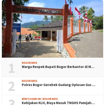
1
BOGOR RAYA
Warga Respek Bupati Bogor Berkantor di M…
2
BOGOR RAYA
Polres Bogor Gerebek Gudang Oplosan Gas …
3
BERITA HARI INI
,
BOGOR RAYA
Kebijakan KLH, Biaya Masuk TNGHS Pamijah…