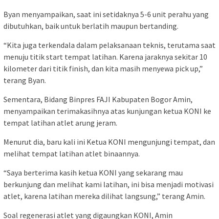
Byan menyampaikan, saat ini setidaknya 5-6 unit perahu yang
dibutuhkan, baik untuk berlatih maupun bertanding.
“Kita juga terkendala dalam pelaksanaan teknis, terutama saat
menuju titik start tempat latihan. Karena jaraknya sekitar 10
kilometer dari titik finish, dan kita masih menyewa pick up,”
terang Byan.
Sementara, Bidang Binpres FAJI Kabupaten Bogor Amin,
menyampaikan terimakasihnya atas kunjungan ketua KONI ke
tempat latihan atlet arung jeram.
Menurut dia, baru kali ini Ketua KONI mengunjungi tempat, dan
melihat tempat latihan atlet binaannya.
“Saya berterima kasih ketua KONI yang sekarang mau
berkunjung dan melihat kami latihan, ini bisa menjadi motivasi
atlet, karena latihan mereka dilihat langsung,” terang Amin.
Soal regenerasi atlet yang digaungkan KONI, Amin