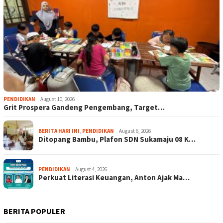
PENDIDIKAN
August 10, 2026
Grit Prospera Gandeng Pengembang, Target…
BERITA HARI INI
,
PENDIDIKAN
August 6, 2026
Ditopang Bambu, Plafon SDN Sukamaju 08 K…
PENDIDIKAN
August 4, 2026
Perkuat Literasi Keuangan, Anton Ajak Ma…
BERITA POPULER