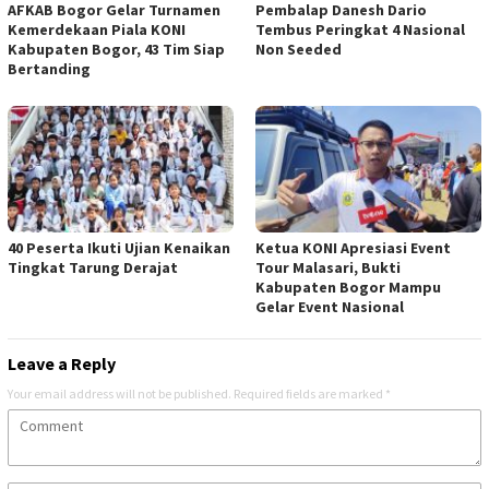
AFKAB Bogor Gelar Turnamen
Pembalap Danesh Dario
Kemerdekaan Piala KONI
Tembus Peringkat 4 Nasional
Kabupaten Bogor, 43 Tim Siap
Non Seeded
Bertanding
40 Peserta Ikuti Ujian Kenaikan
Ketua KONI Apresiasi Event
Tingkat Tarung Derajat
Tour Malasari, Bukti
Kabupaten Bogor Mampu
Gelar Event Nasional
Leave a Reply
Your email address will not be published.
Required fields are marked
*