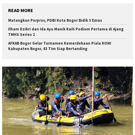
READ MORE
Matangkan Porprov, PDBI Kota Bogor Bidik 3 Emas
Ilham Dzikri dan Ida Ayu Manik Raih Podium Pertama di Ajang
TMHS Series 2
AFKAB Bogor Gelar Turnamen Kemerdekaan Piala KONI
Kabupaten Bogor, 43 Tim Siap Bertanding