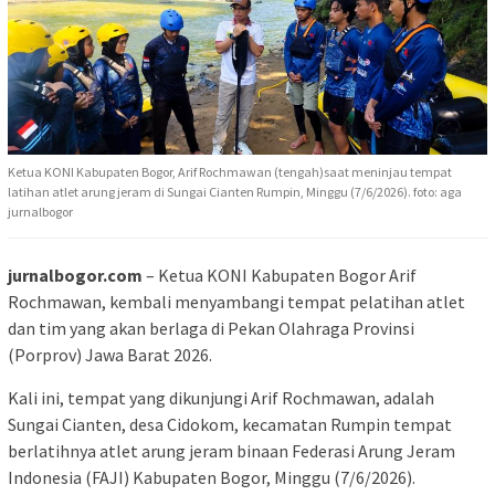
Ketua KONI Kabupaten Bogor, Arif Rochmawan (tengah)saat meninjau tempat
latihan atlet arung jeram di Sungai Cianten Rumpin, Minggu (7/6/2026). foto: aga
jurnalbogor
jurnalbogor.com
– Ketua KONI Kabupaten Bogor Arif
Rochmawan, kembali menyambangi tempat pelatihan atlet
dan tim yang akan berlaga di Pekan Olahraga Provinsi
(Porprov) Jawa Barat 2026.
Kali ini, tempat yang dikunjungi Arif Rochmawan, adalah
Sungai Cianten, desa Cidokom, kecamatan Rumpin tempat
berlatihnya atlet arung jeram binaan Federasi Arung Jeram
Indonesia (FAJI) Kabupaten Bogor, Minggu (7/6/2026).