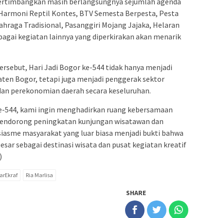
ertimbangkan masih berlangsungnya sejumlah agenda
 Harmoni Reptil Kontes, BTV Semesta Berpesta, Pesta
ahraga Tradisional, Pasanggiri Mojang Jajaka, Helaran
agai kegiatan lainnya yang diperkirakan akan menarik
rsebut, Hari Jadi Bogor ke-544 tidak hanya menjadi
en Bogor, tetapi juga menjadi penggerak sektor
dan perekonomian daerah secara keseluruhan.
 ke-544, kami ingin menghadirkan ruang kebersamaan
 mendorong peningkatan kunjungan wisatawan dan
asme masyarakat yang luar biasa menjadi bukti bahwa
sar sebagai destinasi wisata dan pusat kegiatan kreatif
)
arEkraf
Ria Marlisa
SHARE