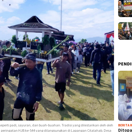
PENDI
perti padi, sayuran, dan buah-buahan. Tradisi yang dilestarikan oleh oleh
BERITA H
Ditopa
 peringatan HJB ke-544 yang dilangsungkan di Lapangan Citalahab, Desa