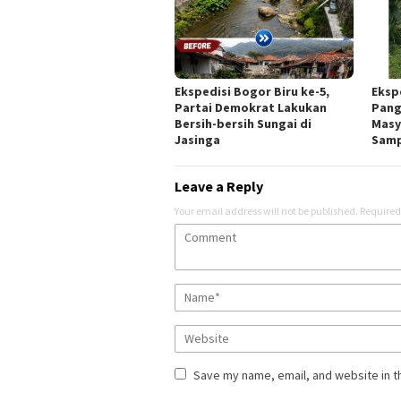
Ekspedisi Bogor Biru ke-5,
Eksp
Partai Demokrat Lakukan
Pang
Bersih-bersih Sungai di
Masy
Jasinga
Sam
Leave a Reply
Your email address will not be published.
Required
Save my name, email, and website in t