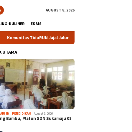
h
AUGUST 8, 2026
ING-KULINER
EKBIS
UN Jajal Jalur Baru Trekking dan Trail Run
DPC Partai D
A UTAMA
ARI INI
,
PENDIDIKAN
August 6, 2026
ng Bambu, Plafon SDN Sukamaju 08