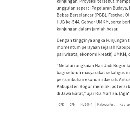
kunjungan. Proyeksi tersebut memp
unggulan seperti Pagelaran Budaya,
Bebas Berselancar (PBB), Festival Ol
HJB ke-544, Gebyar UMKM, serta berb
kunjungan dalam jumlah besar.
Dengan tingginya angka kunjungan te
momentum perayaan sejarah Kabupat
pariwisata, ekonomi kreatif, UMKM, 
“Melalui rangkaian Hari Jadi Bogor
bagi seluruh masyarakat sekaligus
pertumbuhan ekonomi daerah. Antusi
Kabupaten Bogor memiliki potensi be
di Jawa Barat,” ujar Ria Marlisa. (Aga*
CFD
CFN
HJB 544
Kabogorfest
Kadisp