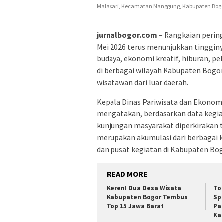
Malasari, Kecamatan Nanggung, Kabupaten Bogor, R
jurnalbogor.com
– Rangkaian pering
Mei 2026 terus menunjukkan tinggin
budaya, ekonomi kreatif, hiburan, pe
di berbagai wilayah Kabupaten Bogo
wisatawan dari luar daerah.
Kepala Dinas Pariwisata dan Ekonomi
mengatakan, berdasarkan data kegiat
kunjungan masyarakat diperkirakan t
merupakan akumulasi dari berbagai 
dan pusat kegiatan di Kabupaten Bog
READ MORE
Keren! Dua Desa Wisata
To
Kabupaten Bogor Tembus
Sp
Top 15 Jawa Barat
Pa
Ka