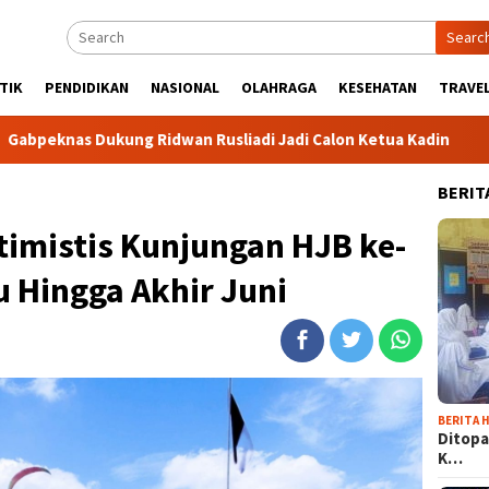
Searc
TIK
PENDIDIKAN
NASIONAL
OLAHRAGA
KESEHATAN
TRAVEL
Ridwan Rusliadi Jadi Calon Ketua Kadin
Komunitas TiduR
BERIT
imistis Kunjungan HJB ke-
u Hingga Akhir Juni
BERITA H
Ditopa
K…