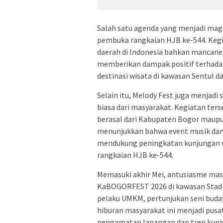
Salah satu agenda yang menjadi mag
pembuka rangkaian HJB ke-544. Kegiat
daerah di Indonesia bahkan mancane
memberikan dampak positif terhadap 
destinasi wisata di kawasan Sentul da
Selain itu, Melody Fest juga menjad
biasa dari masyarakat. Kegiatan ters
berasal dari Kabupaten Bogor maupu
menunjukkan bahwa event musik dan 
mendukung peningkatan kunjungan w
rangkaian HJB ke-544.
Memasuki akhir Mei, antusiasme ma
KaBOGORFEST 2026 di kawasan Stadio
pelaku UMKM, pertunjukan seni buda
hiburan masyarakat ini menjadi pusa
pengamatan lapangan dan tren kunj