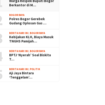
1
Warga Respek Bupati Bogor
Berkantor di M…
2
BOGOR RAYA
Polres Bogor Gerebek
Gudang Oplosan Gas …
3
BERITA HARI INI
,
BOGOR RAYA
Kebijakan KLH, Biaya Masuk
TNGHS Pamijah…
4
BERITA HARI INI
,
BOGOR RAYA
BPTJ ‘Nyerah’ Soal Biskita
T…
5
BERITA HARI INI
,
POLITIK
Aji Jaya Bintara
‘Tenggelam’…