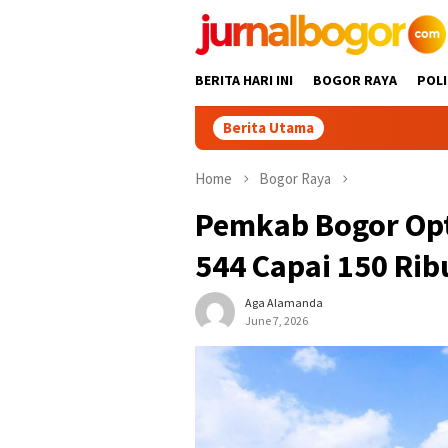
Skip
to
content
BERITA HARI INI
BOGOR RAYA
POLI
Berita Utama
Gabpeknas Dukung 
Home
Bogor Raya
Pemkab Bogor Opt
544 Capai 150 Rib
Aga Alamanda
June 7, 2026