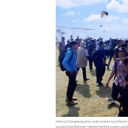
Helaran Dongdang atau arak-arakan hasil bumi se
warga Desa Malasari sebagai bentuk syukur pada