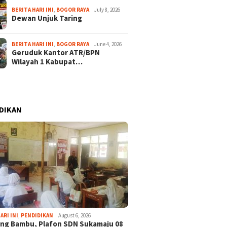
BERITA HARI INI
,
BOGOR RAYA
July 8, 2026
Dewan Unjuk Taring
BERITA HARI INI
,
BOGOR RAYA
June 4, 2026
Geruduk Kantor ATR/BPN
Wilayah 1 Kabupat…
DIKAN
ARI INI
,
PENDIDIKAN
August 6, 2026
ng Bambu, Plafon SDN Sukamaju 08