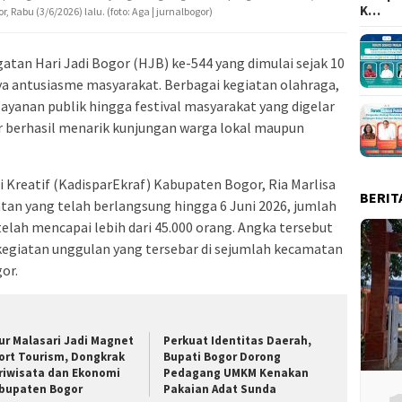
K…
abu (3/6/2026) lalu. (foto: Aga | jurnalbogor)
atan Hari Jadi Bogor (HJB) ke-544 yang dimulai sejak 10
ya antusiasme masyarakat. Berbagai kegiatan olahraga,
layanan publik hingga festival masyarakat yang digelar
r berhasil menarik kunjungan warga lokal maupun
 Kreatif (KadisparEkraf) Kabupaten Bogor, Ria Marlisa
BERIT
an yang telah berlangsung hingga 6 Juni 2026, jumlah
elah mencapai lebih dari 45.000 orang. Angka tersebut
kegiatan unggulan yang tersebar di sejumlah kecamatan
or.
ur Malasari Jadi Magnet
Perkuat Identitas Daerah,
ort Tourism, Dongkrak
Bupati Bogor Dorong
riwisata dan Ekonomi
Pedagang UMKM Kenakan
bupaten Bogor
Pakaian Adat Sunda