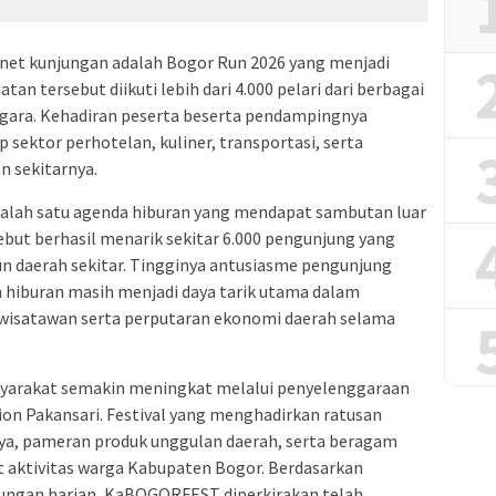
net kunjungan adalah Bogor Run 2026 yang menjadi
an tersebut diikuti lebih dari 4.000 pelari dari berbagai
gara. Kehadiran peserta beserta pendampingnya
sektor perhotelan, kuliner, transportasi, serta
n sekitarnya.
i salah satu agenda hiburan yang mendapat sambutan luar
ebut berhasil menarik sekitar 6.000 pengunjung yang
n daerah sekitar. Tingginya antusiasme pengunjung
hiburan masih menjadi daya tarik utama dalam
isatawan serta perputaran ekonomi daerah selama
syarakat semakin meningkat melalui penyelenggaraan
n Pakansari. Festival yang menghadirkan ratusan
ya, pameran produk unggulan daerah, serta beragam
t aktivitas warga Kabupaten Bogor. Berdasarkan
ungan harian, KaBOGORFEST diperkirakan telah