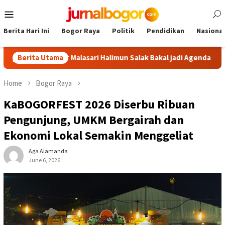
Skip
Mobile
to
Menu
content
Berita Hari Ini
Bogor Raya
Politik
Pendidikan
Nasional
 Tour Malasari Halimun Salak Bakal jadi Agenda Tahunan
Berita Utama
G
Home
Bogor Raya
KaBOGORFEST 2026 Diserbu Ribuan
Pengunjung, UMKM Bergairah dan
Ekonomi Lokal Semakin Menggeliat
Aga Alamanda
June 6, 2026