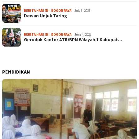
BERITA HARI INI
,
BOGOR RAYA
July 8, 2026
Dewan Unjuk Taring
BERITA HARI INI
,
BOGOR RAYA
June 4, 2026
Geruduk Kantor ATR/BPN Wilayah 1 Kabupat…
PENDIDIKAN