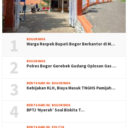
1
BOGOR RAYA
Warga Respek Bupati Bogor Berkantor di M…
2
BOGOR RAYA
Polres Bogor Gerebek Gudang Oplosan Gas …
3
BERITA HARI INI
,
BOGOR RAYA
Kebijakan KLH, Biaya Masuk TNGHS Pamijah…
4
BERITA HARI INI
,
BOGOR RAYA
BPTJ ‘Nyerah’ Soal Biskita T…
BERITA HARI INI
,
POLITIK