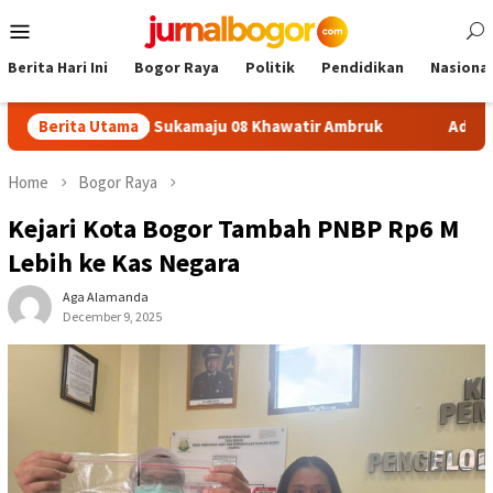
Skip
Mobile
to
Menu
content
Berita Hari Ini
Bogor Raya
Politik
Pendidikan
Nasional
lafon SDN Sukamaju 08 Khawatir Ambruk
Berita Utama
Adira Expo Mer
Home
Bogor Raya
Kejari Kota Bogor Tambah PNBP Rp6 M
Lebih ke Kas Negara
Aga Alamanda
December 9, 2025