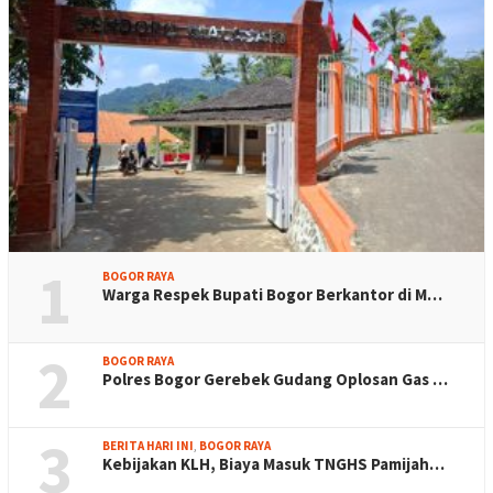
1
BOGOR RAYA
Warga Respek Bupati Bogor Berkantor di M…
2
BOGOR RAYA
Polres Bogor Gerebek Gudang Oplosan Gas …
3
BERITA HARI INI
,
BOGOR RAYA
Kebijakan KLH, Biaya Masuk TNGHS Pamijah…