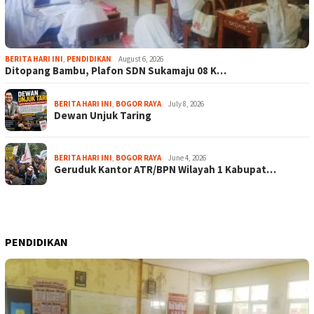
BERITA HARI INI
,
PENDIDIKAN
August 6, 2026
Ditopang Bambu, Plafon SDN Sukamaju 08 K…
BERITA HARI INI
,
BOGOR RAYA
July 8, 2026
Dewan Unjuk Taring
BERITA HARI INI
,
BOGOR RAYA
June 4, 2026
Geruduk Kantor ATR/BPN Wilayah 1 Kabupat…
PENDIDIKAN