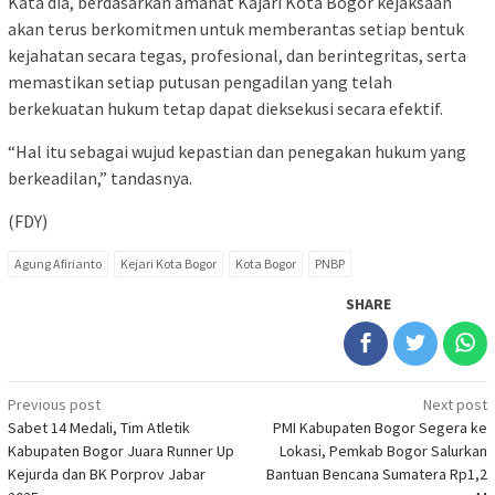
Kata dia, berdasarkan amanat Kajari Kota Bogor kejaksaan
akan terus berkomitmen untuk memberantas setiap bentuk
kejahatan secara tegas, profesional, dan berintegritas, serta
memastikan setiap putusan pengadilan yang telah
berkekuatan hukum tetap dapat dieksekusi secara efektif.
“Hal itu sebagai wujud kepastian dan penegakan hukum yang
berkeadilan,” tandasnya.
(FDY)
Agung Afirianto
Kejari Kota Bogor
Kota Bogor
PNBP
SHARE
Post
Previous post
Next post
Sabet 14 Medali, Tim Atletik
PMI Kabupaten Bogor Segera ke
navigation
Kabupaten Bogor Juara Runner Up
Lokasi, Pemkab Bogor Salurkan
Kejurda dan BK Porprov Jabar
Bantuan Bencana Sumatera Rp1,2