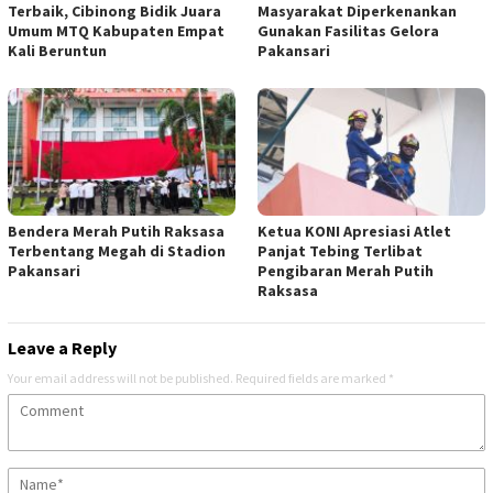
Terbaik, Cibinong Bidik Juara
Masyarakat Diperkenankan
Umum MTQ Kabupaten Empat
Gunakan Fasilitas Gelora
Kali Beruntun
Pakansari
Bendera Merah Putih Raksasa
Ketua KONI Apresiasi Atlet
Terbentang Megah di Stadion
Panjat Tebing Terlibat
Pakansari
Pengibaran Merah Putih
Raksasa
Leave a Reply
Your email address will not be published.
Required fields are marked
*