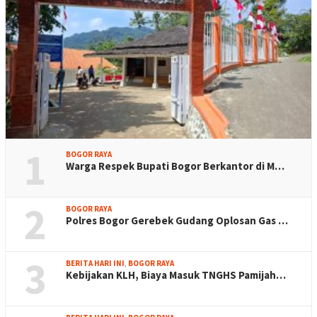
1
BOGOR RAYA
Warga Respek Bupati Bogor Berkantor di M…
2
BOGOR RAYA
Polres Bogor Gerebek Gudang Oplosan Gas …
3
BERITA HARI INI
,
BOGOR RAYA
Kebijakan KLH, Biaya Masuk TNGHS Pamijah…