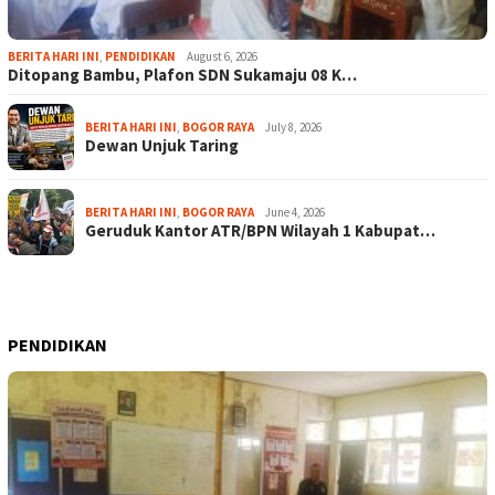
BERITA HARI INI
,
PENDIDIKAN
August 6, 2026
Ditopang Bambu, Plafon SDN Sukamaju 08 K…
BERITA HARI INI
,
BOGOR RAYA
July 8, 2026
Dewan Unjuk Taring
BERITA HARI INI
,
BOGOR RAYA
June 4, 2026
Geruduk Kantor ATR/BPN Wilayah 1 Kabupat…
PENDIDIKAN