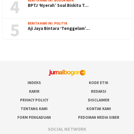
4
BERITA HARI INI
,
BOGOR RAYA
BPTJ ‘Nyerah’ Soal Biskita T…
5
BERITA HARI INI
,
POLITIK
Aji Jaya Bintara ‘Tenggelam’…
INDEKS
KODE ETIK
KARIR
REDAKSI
PRIVACY POLICY
DISCLAIMER
TENTANG KAMI
KONTAK KAMI
FORM PENGADUAN
PEDOMAN MEDIA SIBER
SOCIAL NETWORK