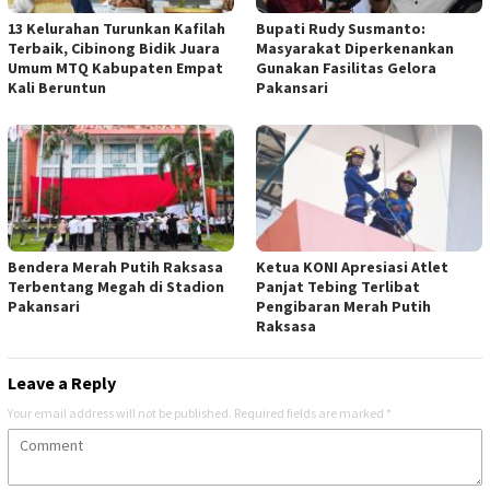
13 Kelurahan Turunkan Kafilah
Bupati Rudy Susmanto:
Terbaik, Cibinong Bidik Juara
Masyarakat Diperkenankan
Umum MTQ Kabupaten Empat
Gunakan Fasilitas Gelora
Kali Beruntun
Pakansari
Bendera Merah Putih Raksasa
Ketua KONI Apresiasi Atlet
Terbentang Megah di Stadion
Panjat Tebing Terlibat
Pakansari
Pengibaran Merah Putih
Raksasa
Leave a Reply
Your email address will not be published.
Required fields are marked
*