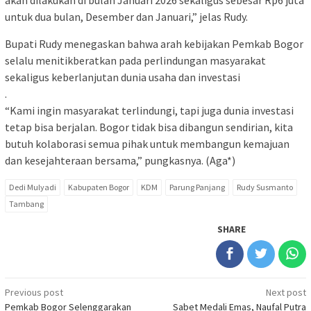
akan dilakukan di bulan Januari 2026 sekaligus sebesar Rp6 juta
untuk dua bulan, Desember dan Januari,” jelas Rudy.
Bupati Rudy menegaskan bahwa arah kebijakan Pemkab Bogor
selalu menitikberatkan pada perlindungan masyarakat
sekaligus keberlanjutan dunia usaha dan investasi
.
“Kami ingin masyarakat terlindungi, tapi juga dunia investasi
tetap bisa berjalan. Bogor tidak bisa dibangun sendirian, kita
butuh kolaborasi semua pihak untuk membangun kemajuan
dan kesejahteraan bersama,” pungkasnya. (Aga*)
Dedi Mulyadi
Kabupaten Bogor
KDM
Parung Panjang
Rudy Susmanto
Tambang
SHARE
Post
Previous post
Next post
Pemkab Bogor Selenggarakan
Sabet Medali Emas, Naufal Putra