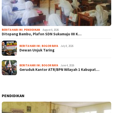
BERITA HARI INI
,
PENDIDIKAN
August 6, 2026
Ditopang Bambu, Plafon SDN Sukamaju 08 K…
BERITA HARI INI
,
BOGOR RAYA
July 8, 2026
Dewan Unjuk Taring
BERITA HARI INI
,
BOGOR RAYA
June 4, 2026
Geruduk Kantor ATR/BPN Wilayah 1 Kabupat…
PENDIDIKAN