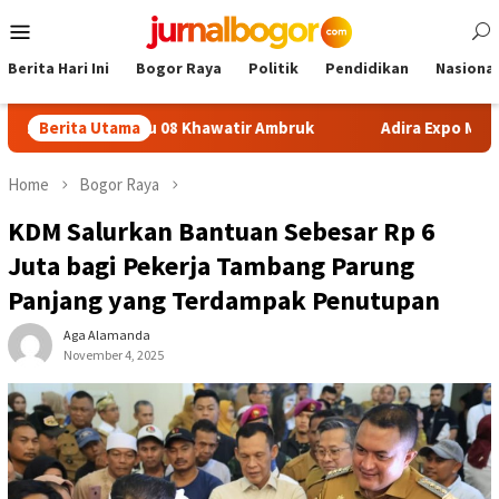
Skip
Mobile
to
Menu
content
Berita Hari Ini
Bogor Raya
Politik
Pendidikan
Nasional
Sukamaju 08 Khawatir Ambruk
Berita Utama
Adira Expo Merdeka Tawar
Home
Bogor Raya
KDM Salurkan Bantuan Sebesar Rp 6
Juta bagi Pekerja Tambang Parung
Panjang yang Terdampak Penutupan
Aga Alamanda
November 4, 2025