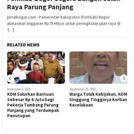
Raya Parung Panjang
jurnalbogor.com - Pemerintah Kabupaten (Pemkab) Bogor
alokasikan anggaran Rp78 Milyar untuk peningkatan jalan raya di
[…]
RELATED NEWS
‹
›
November 4, 2025
September 29, 2025
M
KDM Salurkan Bantuan
Warga Tolak Kebijakan, KDM
e
Sebesar Rp 6 Juta bagi
Singgung Tingginya Korban
Pekerja Tambang Parung
Kecelakaan
Panjang yang Terdampak
d
Penutupan