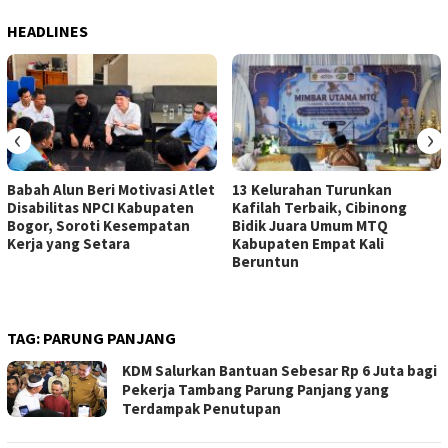
HEADLINES
‹
›
Babah Alun Beri Motivasi Atlet
13 Kelurahan Turunkan
Disabilitas NPCI Kabupaten
Kafilah Terbaik, Cibinong
Bogor, Soroti Kesempatan
Bidik Juara Umum MTQ
Kerja yang Setara
Kabupaten Empat Kali
Beruntun
TAG:
PARUNG PANJANG
KDM Salurkan Bantuan Sebesar Rp 6 Juta bagi
Pekerja Tambang Parung Panjang yang
Terdampak Penutupan