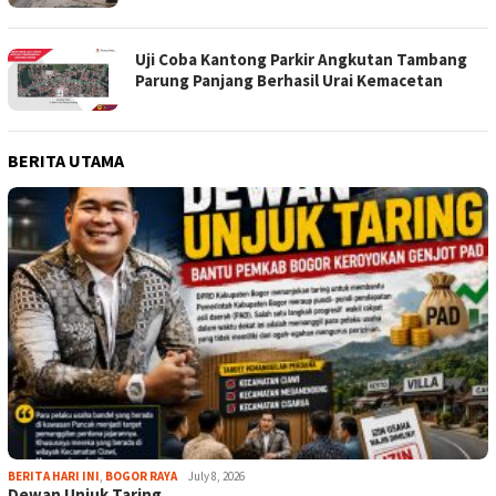
Uji Coba Kantong Parkir Angkutan Tambang
Parung Panjang Berhasil Urai Kemacetan
BERITA UTAMA
BERITA HARI INI
,
BOGOR RAYA
July 8, 2026
Dewan Unjuk Taring