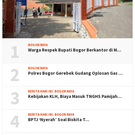
1
BOGOR RAYA
Warga Respek Bupati Bogor Berkantor di M…
2
BOGOR RAYA
Polres Bogor Gerebek Gudang Oplosan Gas …
3
BERITA HARI INI
,
BOGOR RAYA
Kebijakan KLH, Biaya Masuk TNGHS Pamijah…
4
BERITA HARI INI
,
BOGOR RAYA
BPTJ ‘Nyerah’ Soal Biskita T…