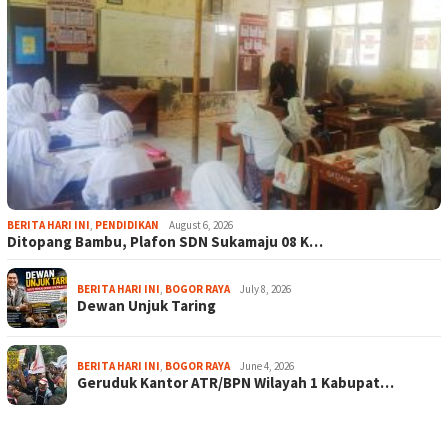
BERITA HARI INI
,
PENDIDIKAN
August 6, 2026
Ditopang Bambu, Plafon SDN Sukamaju 08 K…
BERITA HARI INI
,
BOGOR RAYA
July 8, 2026
Dewan Unjuk Taring
BERITA HARI INI
,
BOGOR RAYA
June 4, 2026
Geruduk Kantor ATR/BPN Wilayah 1 Kabupat…