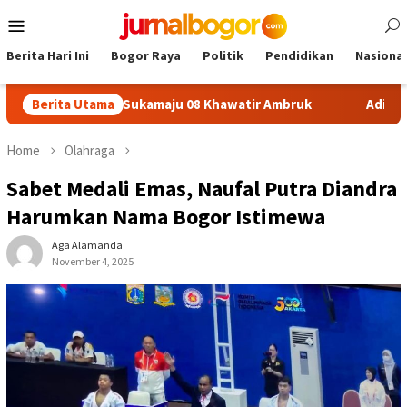
Skip
Mobile
to
Menu
content
Berita Hari Ini
Bogor Raya
Politik
Pendidikan
Nasional
fon SDN Sukamaju 08 Khawatir Ambruk
Berita Utama
Adira Expo Merde
Home
Olahraga
Sabet Medali Emas, Naufal Putra Diandra
Harumkan Nama Bogor Istimewa
Aga Alamanda
November 4, 2025