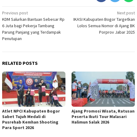
Post
Previous post
Next post
KDM Salurkan Bantuan Sebesar Rp
IKASI Kabupaten Bogor Targetkan
navigation
6 Juta bagi Pekerja Tambang
Lolos Semua Nomor di Ajang BK
Parung Panjang yang Terdampak
Porprov Jabar 2025
Penutupan
RELATED POSTS
Atlet NPCI Kabupaten Bogor
Ajang Promosi Wisata, Ratusan
Sabet Tujuh Medali di
Peserta Ikuti Tour Malasari
Pusrehab Kemhan Shooting
Halimun Salak 2026
Para Sport 2026