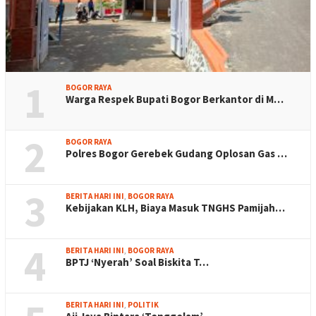
1
BOGOR RAYA
Warga Respek Bupati Bogor Berkantor di M…
2
BOGOR RAYA
Polres Bogor Gerebek Gudang Oplosan Gas …
3
BERITA HARI INI
,
BOGOR RAYA
Kebijakan KLH, Biaya Masuk TNGHS Pamijah…
4
BERITA HARI INI
,
BOGOR RAYA
BPTJ ‘Nyerah’ Soal Biskita T…
BERITA HARI INI
,
POLITIK