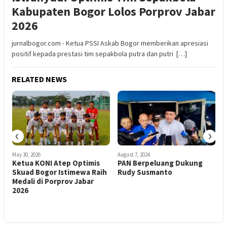
Kabupaten Bogor Lolos Porprov Jabar
2026
jurnalbogor.com - Ketua PSSI Askab Bogor memberikan apresiasi
positif kepada prestasi tim sepakbola putra dan putri […]
RELATED NEWS
‹
›
May 30, 2026
August 7, 2024
O
Ketua KONI Atep Optimis
PAN Berpeluang Dukung
Skuad Bogor Istimewa Raih
Rudy Susmanto
Medali di Porprov Jabar
2026