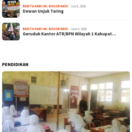
BERITA HARI INI
,
BOGOR RAYA
July 8, 2026
Dewan Unjuk Taring
BERITA HARI INI
,
BOGOR RAYA
June 4, 2026
Geruduk Kantor ATR/BPN Wilayah 1 Kabupat…
PENDIDIKAN