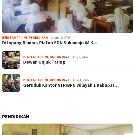
BERITA HARI INI
,
PENDIDIKAN
August 6, 2026
Ditopang Bambu, Plafon SDN Sukamaju 08 K…
BERITA HARI INI
,
BOGOR RAYA
July 8, 2026
Dewan Unjuk Taring
BERITA HARI INI
,
BOGOR RAYA
June 4, 2026
Geruduk Kantor ATR/BPN Wilayah 1 Kabupat…
PENDIDIKAN