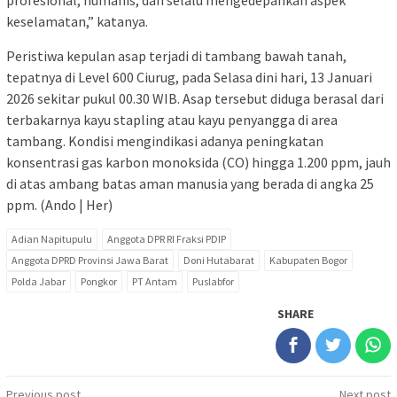
profesional, humanis, dan selalu mengedepankan aspek
keselamatan,” katanya.
Peristiwa kepulan asap terjadi di tambang bawah tanah,
tepatnya di Level 600 Ciurug, pada Selasa dini hari, 13 Januari
2026 sekitar pukul 00.30 WIB. Asap tersebut diduga berasal dari
terbakarnya kayu stapling atau kayu penyangga di area
tambang. Kondisi mengindikasi adanya peningkatan
konsentrasi gas karbon monoksida (CO) hingga 1.200 ppm, jauh
di atas ambang batas aman manusia yang berada di angka 25
ppm. (Ando | Her)
Adian Napitupulu
Anggota DPR RI Fraksi PDIP
Anggota DPRD Provinsi Jawa Barat
Doni Hutabarat
Kabupaten Bogor
Polda Jabar
Pongkor
PT Antam
Puslabfor
SHARE
Post
Previous post
Next post