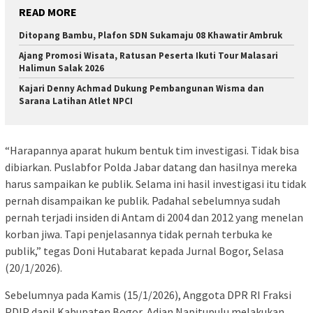
READ MORE
Ditopang Bambu, Plafon SDN Sukamaju 08 Khawatir Ambruk
Ajang Promosi Wisata, Ratusan Peserta Ikuti Tour Malasari
Halimun Salak 2026
Kajari Denny Achmad Dukung Pembangunan Wisma dan
Sarana Latihan Atlet NPCI
“Harapannya aparat hukum bentuk tim investigasi. Tidak bisa
dibiarkan. Puslabfor Polda Jabar datang dan hasilnya mereka
harus sampaikan ke publik. Selama ini hasil investigasi itu tidak
pernah disampaikan ke publik. Padahal sebelumnya sudah
pernah terjadi insiden di Antam di 2004 dan 2012 yang menelan
korban jiwa. Tapi penjelasannya tidak pernah terbuka ke
publik,” tegas Doni Hutabarat kepada Jurnal Bogor, Selasa
(20/1/2026).
Sebelumnya pada Kamis (15/1/2026), Anggota DPR RI Fraksi
PDIP dapil Kabupaten Bogor, Adian Napitupulu melakukan