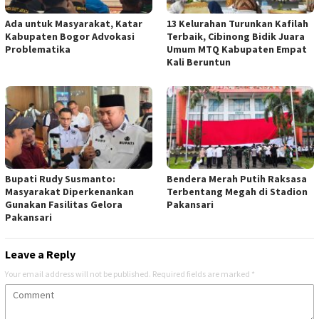
Ada untuk Masyarakat, Katar
13 Kelurahan Turunkan Kafilah
Kabupaten Bogor Advokasi
Terbaik, Cibinong Bidik Juara
Problematika
Umum MTQ Kabupaten Empat
Kali Beruntun
Bupati Rudy Susmanto:
Bendera Merah Putih Raksasa
Masyarakat Diperkenankan
Terbentang Megah di Stadion
Gunakan Fasilitas Gelora
Pakansari
Pakansari
Leave a Reply
Your email address will not be published.
Required fields are marked
*