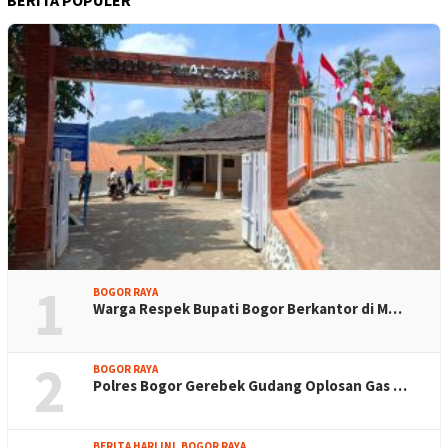
BERITA POPULER
1
BOGOR RAYA
Warga Respek Bupati Bogor Berkantor di M…
2
BOGOR RAYA
Polres Bogor Gerebek Gudang Oplosan Gas …
BERITA HARI INI
,
BOGOR RAYA