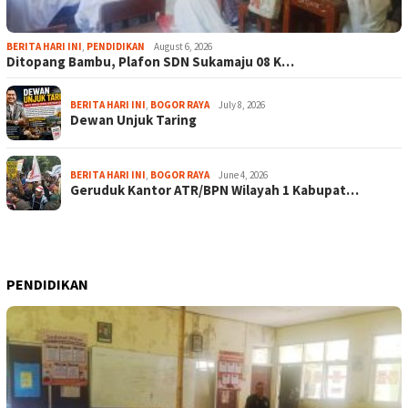
BERITA HARI INI
,
PENDIDIKAN
August 6, 2026
Ditopang Bambu, Plafon SDN Sukamaju 08 K…
BERITA HARI INI
,
BOGOR RAYA
July 8, 2026
Dewan Unjuk Taring
BERITA HARI INI
,
BOGOR RAYA
June 4, 2026
Geruduk Kantor ATR/BPN Wilayah 1 Kabupat…
PENDIDIKAN