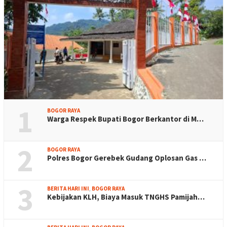
1
BOGOR RAYA
Warga Respek Bupati Bogor Berkantor di M…
2
BOGOR RAYA
Polres Bogor Gerebek Gudang Oplosan Gas …
3
BERITA HARI INI
,
BOGOR RAYA
Kebijakan KLH, Biaya Masuk TNGHS Pamijah…