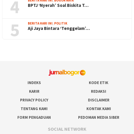
4
BERITA HARI INI
,
BOGOR RAYA
BPTJ ‘Nyerah’ Soal Biskita T…
5
BERITA HARI INI
,
POLITIK
Aji Jaya Bintara ‘Tenggelam’…
INDEKS
KODE ETIK
KARIR
REDAKSI
PRIVACY POLICY
DISCLAIMER
TENTANG KAMI
KONTAK KAMI
FORM PENGADUAN
PEDOMAN MEDIA SIBER
SOCIAL NETWORK