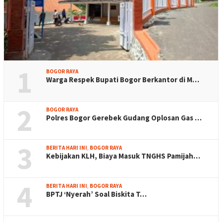
1
BOGOR RAYA
Warga Respek Bupati Bogor Berkantor di M…
2
BOGOR RAYA
Polres Bogor Gerebek Gudang Oplosan Gas …
3
BERITA HARI INI
,
BOGOR RAYA
Kebijakan KLH, Biaya Masuk TNGHS Pamijah…
4
BERITA HARI INI
,
BOGOR RAYA
BPTJ ‘Nyerah’ Soal Biskita T…