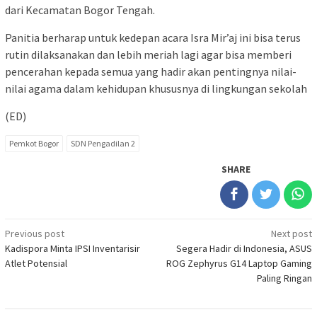
dari Kecamatan Bogor Tengah.
Panitia berharap untuk kedepan acara Isra Mir’aj ini bisa terus
rutin dilaksanakan dan lebih meriah lagi agar bisa memberi
pencerahan kepada semua yang hadir akan pentingnya nilai-
nilai agama dalam kehidupan khususnya di lingkungan sekolah
(ED)
Pemkot Bogor
SDN Pengadilan 2
SHARE
Post
Previous post
Next post
Kadispora Minta IPSI Inventarisir
Segera Hadir di Indonesia, ASUS
navigation
Atlet Potensial
ROG Zephyrus G14 Laptop Gaming
Paling Ringan