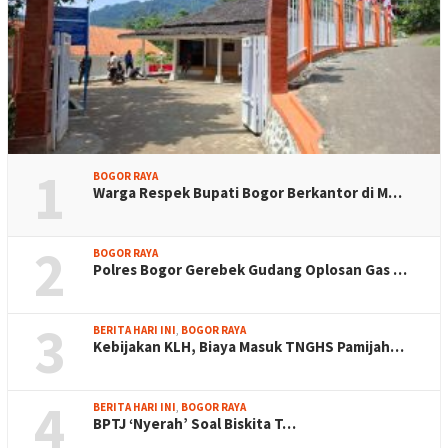
1
BOGOR RAYA
Warga Respek Bupati Bogor Berkantor di M…
2
BOGOR RAYA
Polres Bogor Gerebek Gudang Oplosan Gas …
3
BERITA HARI INI
,
BOGOR RAYA
Kebijakan KLH, Biaya Masuk TNGHS Pamijah…
4
BERITA HARI INI
,
BOGOR RAYA
BPTJ ‘Nyerah’ Soal Biskita T…