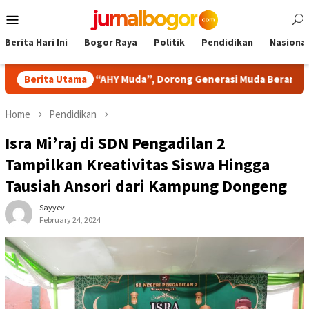
Skip
Mobile
to
Menu
content
Berita Hari Ini
Bogor Raya
Politik
Pendidikan
Nasional
idato “AHY Muda”, Dorong Generasi Muda Berani Bersuara dan M
Berita Utama
Home
Pendidikan
Isra Mi’raj di SDN Pengadilan 2
Tampilkan Kreativitas Siswa Hingga
Tausiah Ansori dari Kampung Dongeng
Sayyev
February 24, 2024