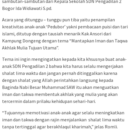
sambutan-sambutan dari Kepala Sekolah SDN Pengadilan 2
Bogor Ida Widiawati S.pd.
Acara yang ditunggu – tunggu pun tiba yaitu penampilan
kreativitas anak-anak ‘Pedubor’ yakni pembacaan puisi dan tari
islami, ditutup dengan tausiah menarik Kak Ansori dari
Kampung Dongeng dengan tema “Mantapkan Iman dan Taqwa
Akhlak Mulia Tujuan Utama”.
Tema ini ingin mengingatkan kepada kita khsusnya buat anak-
anak SDN Pengadilan 2 bahwa kita harus selalu mengerjakan
shalat lima waktu dan jangan pernah ditinggalkan karena
dengan shalat yang Allah perintahkan langsung kepada
Baginda Nabi Besar Muhammad SAW itu akan menguatkan
iman dan takwa membentuk akhlak yang mulia yang akan
tercermin dalam prilaku kehidupan sehari-hari.
“Tujuannya memotivasi anak-anak agar selalu meningkatkan
iman dan takwa dengan rajin menjalankan shalat lima waktu
tanpa tertinggal agar berakhlaqul kharimah,” jelas Romli.