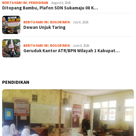
BERITA HARI INI
,
PENDIDIKAN
August 6, 2026
Ditopang Bambu, Plafon SDN Sukamaju 08 K…
BERITA HARI INI
,
BOGOR RAYA
July 8, 2026
Dewan Unjuk Taring
BERITA HARI INI
,
BOGOR RAYA
June 4, 2026
Geruduk Kantor ATR/BPN Wilayah 1 Kabupat…
PENDIDIKAN