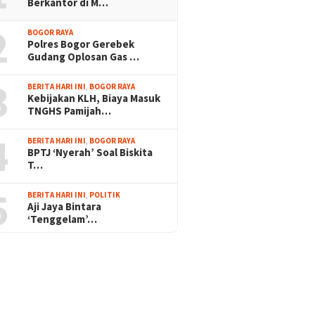
Berkantor di M…
2
BOGOR RAYA
Polres Bogor Gerebek
Gudang Oplosan Gas …
3
BERITA HARI INI
,
BOGOR RAYA
Kebijakan KLH, Biaya Masuk
TNGHS Pamijah…
4
BERITA HARI INI
,
BOGOR RAYA
BPTJ ‘Nyerah’ Soal Biskita
T…
5
BERITA HARI INI
,
POLITIK
Aji Jaya Bintara
‘Tenggelam’…