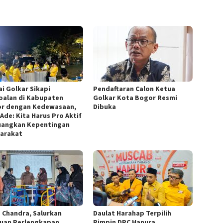
ai Golkar Sikapi
Pendaftaran Calon Ketua
oalan di Kabupaten
Golkar Kota Bogor Resmi
r dengan Kedewasaan,
Dibuka
Ade: Kita Harus Pro Aktif
uangkan Kepentingan
arakat
 Chandra, Salurkan
Daulat Harahap Terpilih
uan Perlengkapan
Pimpin DPC Hanura