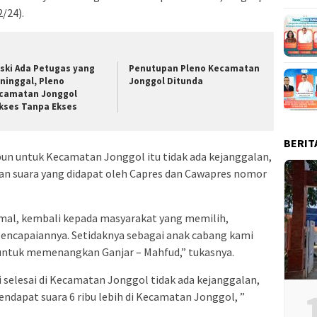
2/24).
ski Ada Petugas yang
Penutupan Pleno Kecamatan
ninggal, Pleno
Jonggol Ditunda
camatan Jonggol
kses Tanpa Ekses
BERIT
pun untuk Kecamatan Jonggol itu tidak ada kejanggalan,
aian suara yang didapat oleh Capres dan Cawapres nomor
imal, kembali kepada masyarakat yang memilih,
pencapaiannya. Setidaknya sebagai anak cabang kami
untuk memenangkan Ganjar – Mahfud,” tukasnya.
selesai di Kecamatan Jonggol tidak ada kejanggalan,
endapat suara 6 ribu lebih di Kecamatan Jonggol, ”