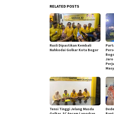
RELATED POSTS
Rusli Dipastikan Kembali
Part
Nahkodai Golkar Kota Bogor
Pers
Bogo
Jaro 
Perj
Masy
Tensi Tinggi Jelang Musda
Dede
Golkar, SC Ancam Laporkan
Bant