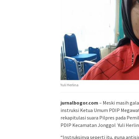
Yuli Herlina
jurnalbogor.com
– Meski masih gal
instruksi Ketua Umum PDIP Megawati
rekapitulasi suara Pilpres pada Pemi
PDIP Kecamatan Jonggol Yuli Herlin
“Instruksinya seperti itu, guna antis