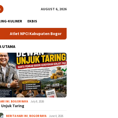
h
AUGUST 6, 2026
ING-KULINER
EKBIS
PCI Kabupaten Bogor Sabet Tujuh Medali di Pusrehab Kemhan Sho
A UTAMA
ARI INI
,
BOGOR RAYA
July 8, 2026
 Unjuk Taring
BERITA HARI INI
,
BOGOR RAYA
June 4, 2026