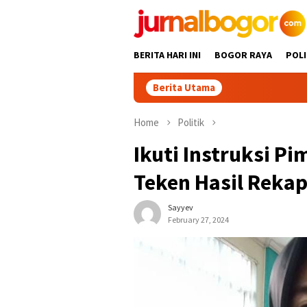
Skip
to
content
BERITA HARI INI
BOGOR RAYA
POLI
Berita Utama
Home
Politik
Ikuti Instruksi P
Teken Hasil Rekap
Sayyev
February 27, 2024