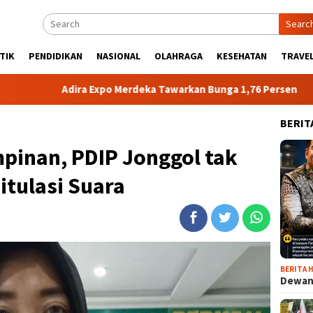
Searc
TIK
PENDIDIKAN
NASIONAL
OLAHRAGA
KESEHATAN
TRAVEL
Adira Expo Merdeka Tawarkan Bunga 1,76 Persen
Atlet N
BERIT
impinan, PDIP Jonggol tak
itulasi Suara
BERITA H
Dewan