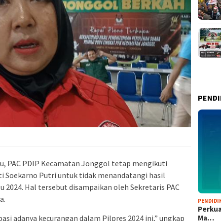
PENDI
au, PAC PDIP Kecamatan Jonggol tetap mengikuti
 Soekarno Putri untuk tidak menandatangi hasil
lu 2024. Hal tersebut disampaikan oleh Sekretaris PAC
a.
PENDIDI
Perkua
Ma…
ipasi adanya kecurangan dalam Pilpres 2024 ini,” ungkap