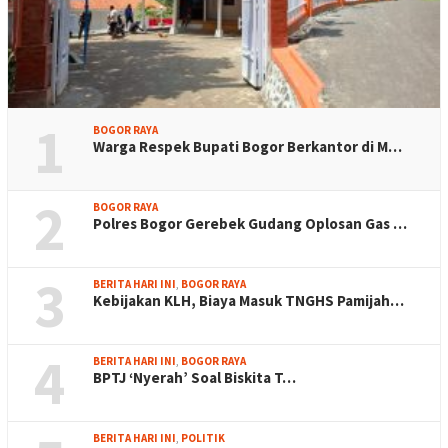
1
BOGOR RAYA
Warga Respek Bupati Bogor Berkantor di M…
2
BOGOR RAYA
Polres Bogor Gerebek Gudang Oplosan Gas …
3
BERITA HARI INI
,
BOGOR RAYA
Kebijakan KLH, Biaya Masuk TNGHS Pamijah…
4
BERITA HARI INI
,
BOGOR RAYA
BPTJ ‘Nyerah’ Soal Biskita T…
BERITA HARI INI
,
POLITIK