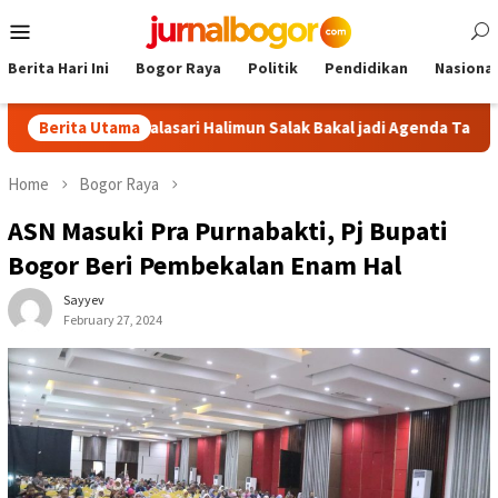
Skip
Mobile
to
Menu
content
Berita Hari Ini
Bogor Raya
Politik
Pendidikan
Nasional
Tour Malasari Halimun Salak Bakal jadi Agenda Tahunan
Berita Utama
G
Home
Bogor Raya
ASN Masuki Pra Purnabakti, Pj Bupati
Bogor Beri Pembekalan Enam Hal
Sayyev
February 27, 2024