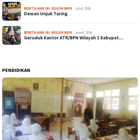
BERITA HARI INI
,
BOGOR RAYA
July 8, 2026
Dewan Unjuk Taring
BERITA HARI INI
,
BOGOR RAYA
June 4, 2026
Geruduk Kantor ATR/BPN Wilayah 1 Kabupat…
PENDIDIKAN