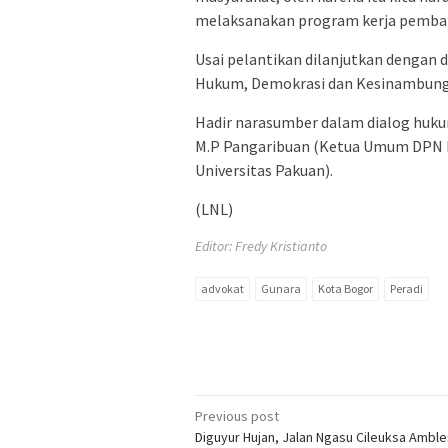
melaksanakan program kerja pemban
Usai pelantikan dilanjutkan denga
Hukum, Demokrasi dan Kesinambung
Hadir narasumber dalam dialog huku
M.P Pangaribuan (Ketua Umum DPN 
Universitas Pakuan).
(LNL)
Editor: Fredy Kristianto
advokat
Gunara
Kota Bogor
Peradi
Post
Previous post
Diguyur Hujan, Jalan Ngasu Cileuksa Amble
navigation