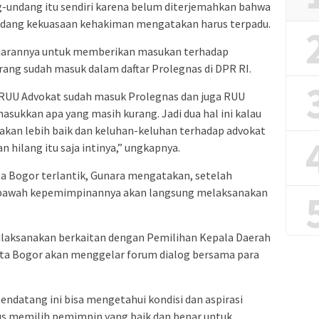
g-undang itu sendiri karena belum diterjemahkan bahwa
ndang kekuasaan kehakiman mengatakan harus terpadu.
 jajarannya untuk memberikan masukan terhadap
ng sudah masuk dalam daftar Prolegnas di DPR RI.
n RUU Advokat sudah masuk Prolegnas dan juga RUU
masukkan apa yang masih kurang. Jadi dua hal ini kalau
akan lebih baik dan keluhan-keluhan terhadap advokat
 hilang itu saja intinya,” ungkapnya.
ta Bogor terlantik, Gunara mengatakan, setelah
di bawah kepemimpinannya akan langsung melaksanakan
dilaksanakan berkaitan dengan Pemilihan Kepala Daerah
Kota Bogor akan menggelar forum dialog bersama para
endatang ini bisa mengetahui kondisi dan aspirasi
rus memilih pemimpin yang baik dan benar untuk