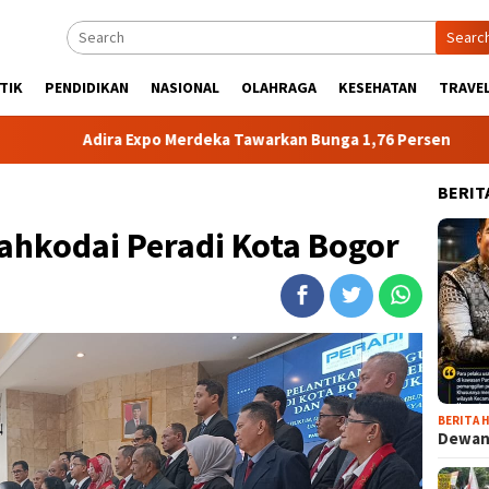
Searc
TIK
PENDIDIKAN
NASIONAL
OLAHRAGA
KESEHATAN
TRAVEL
ira Expo Merdeka Tawarkan Bunga 1,76 Persen
Atlet NPC
BERIT
ahkodai Peradi Kota Bogor
BERITA H
Dewan