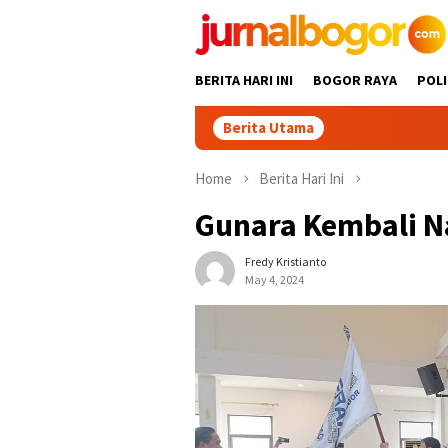
Skip
to
content
BERITA HARI INI
BOGOR RAYA
POLI
Berita Utama
Ad
Home
Berita Hari Ini
Gunara Kembali N
Fredy Kristianto
May 4, 2024