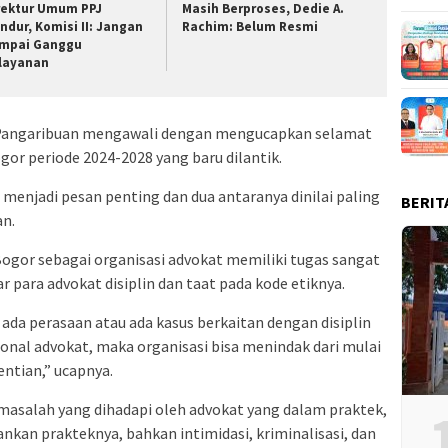
rektur Umum PPJ
Masih Berproses, Dedie A.
ndur, Komisi II: Jangan
Rachim: Belum Resmi
mpai Ganggu
layanan
Pangaribuan mengawali dengan mengucapkan selamat
or periode 2024-2028 yang baru dilantik.
menjadi pesan penting dan dua antaranya dinilai paling
BERIT
n.
Bogor sebagai organisasi advokat memiliki tugas sangat
 para advokat disiplin dan taat pada kode etiknya.
u ada perasaan atau ada kasus berkaitan dengan disiplin
sional advokat, maka organisasi bisa menindak dari mulai
ntian,” ucapnya.
masalah yang dihadapi oleh advokat yang dalam praktek,
nkan prakteknya, bahkan intimidasi, kriminalisasi, dan