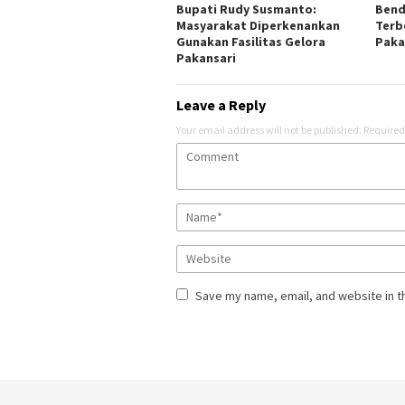
Bupati Rudy Susmanto:
Bend
Masyarakat Diperkenankan
Terb
Gunakan Fasilitas Gelora
Paka
Pakansari
Leave a Reply
Your email address will not be published.
Required
Save my name, email, and website in t