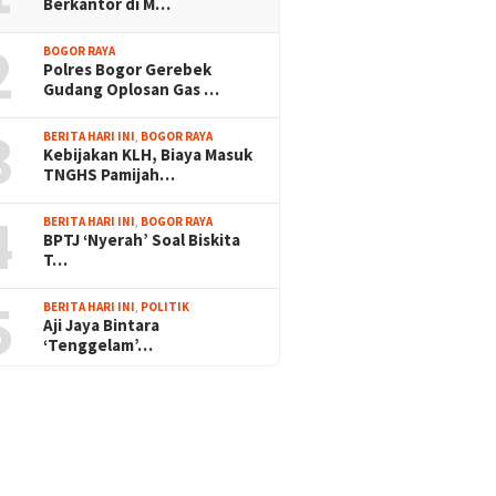
Berkantor di M…
2
BOGOR RAYA
Polres Bogor Gerebek
Gudang Oplosan Gas …
3
BERITA HARI INI
,
BOGOR RAYA
Kebijakan KLH, Biaya Masuk
TNGHS Pamijah…
4
BERITA HARI INI
,
BOGOR RAYA
BPTJ ‘Nyerah’ Soal Biskita
T…
5
BERITA HARI INI
,
POLITIK
Aji Jaya Bintara
‘Tenggelam’…