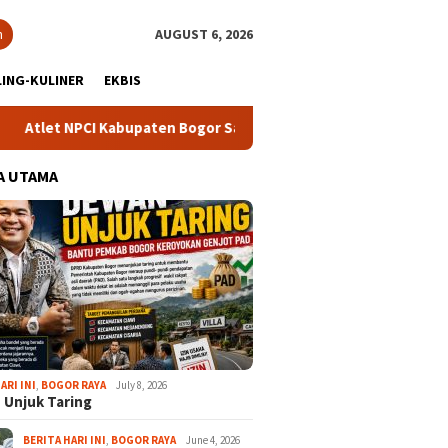
h
AUGUST 6, 2026
ING-KULINER
EKBIS
I Kabupaten Bogor Sabet Tujuh Medali di Pusrehab Kemhan Shoot
A UTAMA
ARI INI
,
BOGOR RAYA
July 8, 2026
 Unjuk Taring
BERITA HARI INI
,
BOGOR RAYA
June 4, 2026