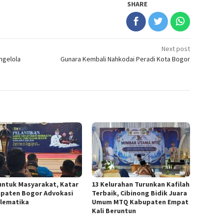
SHARE
Next post
ngelola
Gunara Kembali Nahkodai Peradi Kota Bogor
untuk Masyarakat, Katar
13 Kelurahan Turunkan Kafilah
paten Bogor Advokasi
Terbaik, Cibinong Bidik Juara
lematika
Umum MTQ Kabupaten Empat
Kali Beruntun