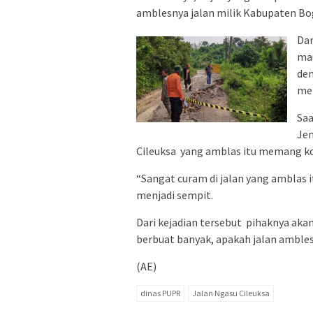
amblesnya jalan milik Kabupaten Bo
Dar
mau
de
mem
Saa
Je
Cileuksa yang amblas itu memang ko
“Sangat curam di jalan yang amblas i
menjadi sempit.
Dari kejadian tersebut pihaknya aka
berbuat banyak, apakah jalan ambles
(AE)
dinas PUPR
Jalan Ngasu Cileuksa