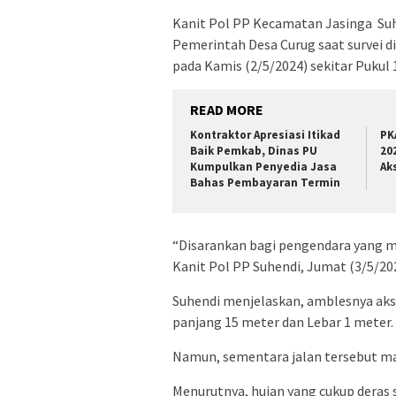
Kanit Pol PP Kecamatan Jasinga Suh
Pemerintah Desa Curug saat survei di
pada Kamis (2/5/2024) sekitar Pukul 
READ MORE
Kontraktor Apresiasi Itikad
PK
Baik Pemkab, Dinas PU
20
Kumpulkan Penyedia Jasa
Ak
Bahas Pembayaran Termin
“Disarankan bagi pengendara yang mel
Kanit Pol PP Suhendi, Jumat (3/5/202
Suhendi menjelaskan, amblesnya akses
panjang 15 meter dan Lebar 1 meter.
Namun, sementara jalan tersebut mas
Menurutnya, hujan yang cukup deras 