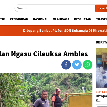
Searc
TIK
PENDIDIKAN
NASIONAL
OLAHRAGA
KESEHATAN
TRAVEL
Ditopang Bambu, Plafon SDN Sukamaju 08 Khawatir Ambruk
BERIT
lan Ngasu Cileuksa Ambles
BERITA H
Ditopa
K…