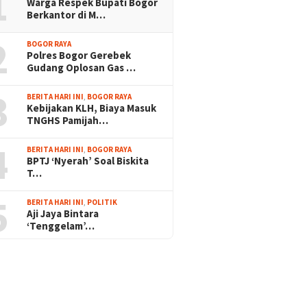
1
Warga Respek Bupati Bogor
Berkantor di M…
2
BOGOR RAYA
Polres Bogor Gerebek
Gudang Oplosan Gas …
3
BERITA HARI INI
,
BOGOR RAYA
Kebijakan KLH, Biaya Masuk
TNGHS Pamijah…
4
BERITA HARI INI
,
BOGOR RAYA
BPTJ ‘Nyerah’ Soal Biskita
T…
5
BERITA HARI INI
,
POLITIK
Aji Jaya Bintara
‘Tenggelam’…