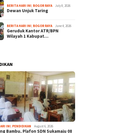
BERITA HARI INI
,
BOGOR RAYA
July 8, 2026
Dewan Unjuk Taring
BERITA HARI INI
,
BOGOR RAYA
June 4, 2026
Geruduk Kantor ATR/BPN
Wilayah 1 Kabupat…
DIKAN
ARI INI
,
PENDIDIKAN
August 6, 2026
ng Bambu, Plafon SDN Sukamaju 08