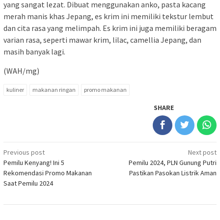
yang sangat lezat. Dibuat menggunakan anko, pasta kacang
merah manis khas Jepang, es krim ini memiliki tekstur lembut
dan cita rasa yang melimpah. Es krim ini juga memiliki beragam
varian rasa, seperti mawar krim, lilac, camellia Jepang, dan
masih banyak lagi.
(WAH/mg)
kuliner
makanan ringan
promo makanan
SHARE
Post
Previous post
Next post
Pemilu Kenyang! Ini 5
Pemilu 2024, PLN Gunung Putri
navigation
Rekomendasi Promo Makanan
Pastikan Pasokan Listrik Aman
Saat Pemilu 2024