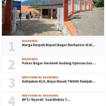
1
BOGOR RAYA
Warga Respek Bupati Bogor Berkantor di M…
2
BOGOR RAYA
Polres Bogor Gerebek Gudang Oplosan Gas …
3
BERITA HARI INI
,
BOGOR RAYA
Kebijakan KLH, Biaya Masuk TNGHS Pamijah…
4
BERITA HARI INI
,
BOGOR RAYA
BPTJ ‘Nyerah’ Soal Biskita T…