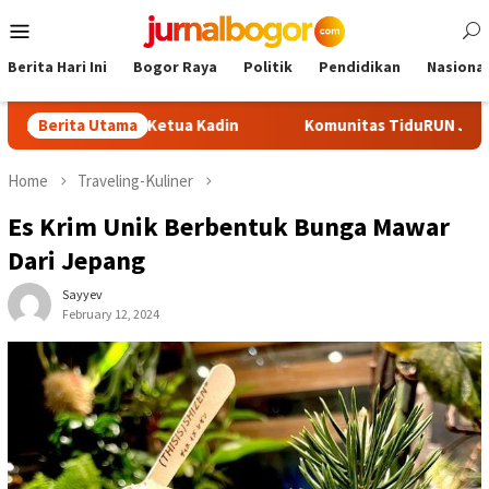
Skip
Mobile
to
Menu
content
Berita Hari Ini
Bogor Raya
Politik
Pendidikan
Nasional
di Calon Ketua Kadin
Berita Utama
Komunitas TiduRUN Jajal Jalur Baru
Home
Traveling-Kuliner
Es Krim Unik Berbentuk Bunga Mawar
Dari Jepang
Sayyev
February 12, 2024