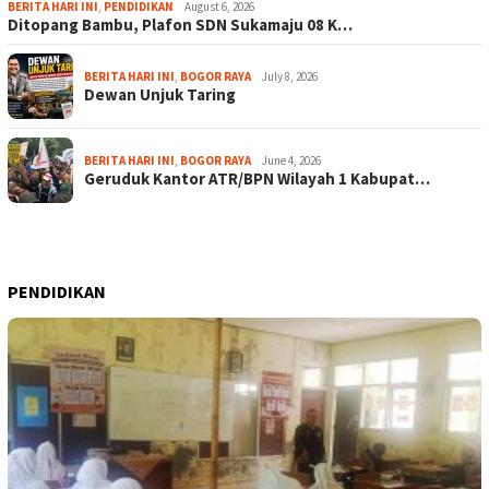
BERITA HARI INI
,
PENDIDIKAN
August 6, 2026
Ditopang Bambu, Plafon SDN Sukamaju 08 K…
BERITA HARI INI
,
BOGOR RAYA
July 8, 2026
Dewan Unjuk Taring
BERITA HARI INI
,
BOGOR RAYA
June 4, 2026
Geruduk Kantor ATR/BPN Wilayah 1 Kabupat…
PENDIDIKAN