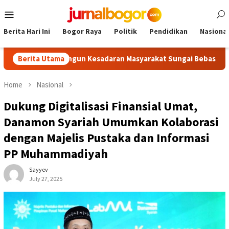
Skip
Mobile
to
Menu
content
Berita Hari Ini
Bogor Raya
Politik
Pendidikan
Nasional
radin Bangun Kesadaran Masyarakat Sungai Bebas Sampah
Berita Utama
Home
Nasional
Dukung Digitalisasi Finansial Umat,
Danamon Syariah Umumkan Kolaborasi
dengan Majelis Pustaka dan Informasi
PP Muhammadiyah
Sayyev
July 27, 2025