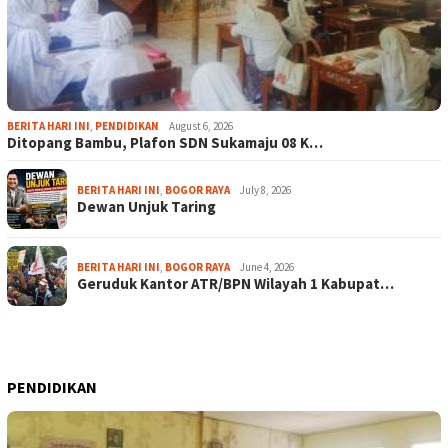
BERITA HARI INI
,
PENDIDIKAN
August 6, 2026
Ditopang Bambu, Plafon SDN Sukamaju 08 K…
BERITA HARI INI
,
BOGOR RAYA
July 8, 2026
Dewan Unjuk Taring
BERITA HARI INI
,
BOGOR RAYA
June 4, 2026
Geruduk Kantor ATR/BPN Wilayah 1 Kabupat…
PENDIDIKAN