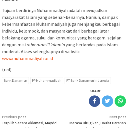
Tujuan berdirinya Muhammadiyah adalah mewujudkan
masyarakat Islam yang sebenar-benarnya. Namun, dampak
kebermanfaatan Muhammadiyah juga menjangkau berbagai
individu, kelompok, dan masyarakat dari berbagai latar
belakang agama, suku, dan komunitas yang beragam, sejalan
dengan misi
rahmatan lil ‘alamin
yang berlandas pada Islam
moderat. Akses selengkapnya di website
www.muhammadiyah.or.id
(red)
Bank Danamon
PP Muhammadiyah
PT Bank Danamon Indonesia
SHARE
Post
Previous post
Next post
Terpilih Secara Aklamasi, Maydol
Merasa Dirugikan, Daulat Harahap
navigation