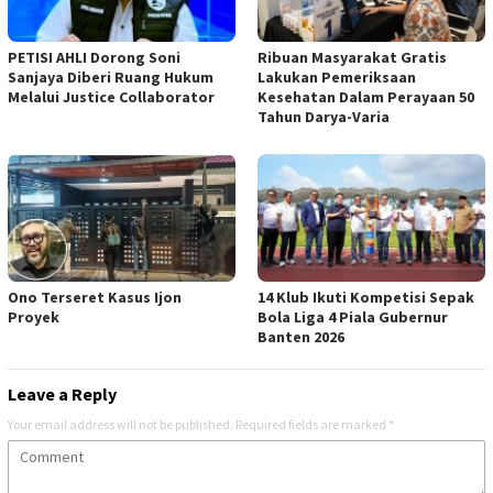
PETISI AHLI Dorong Soni
Ribuan Masyarakat Gratis
Sanjaya Diberi Ruang Hukum
Lakukan Pemeriksaan
Melalui Justice Collaborator
Kesehatan Dalam Perayaan 50
Tahun Darya-Varia
Ono Terseret Kasus Ijon
14 Klub Ikuti Kompetisi Sepak
Proyek
Bola Liga 4 Piala Gubernur
Banten 2026
Leave a Reply
Your email address will not be published.
Required fields are marked
*