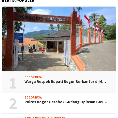
BERITA POPULER
1
BOGOR RAYA
Warga Respek Bupati Bogor Berkantor di M…
2
BOGOR RAYA
Polres Bogor Gerebek Gudang Oplosan Gas …
BERITA HARI INI
,
BOGOR RAYA