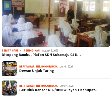
BERITA HARI INI
,
PENDIDIKAN
August 6, 2026
Ditopang Bambu, Plafon SDN Sukamaju 08 K…
BERITA HARI INI
,
BOGOR RAYA
July 8, 2026
Dewan Unjuk Taring
BERITA HARI INI
,
BOGOR RAYA
June 4, 2026
Geruduk Kantor ATR/BPN Wilayah 1 Kabupat…