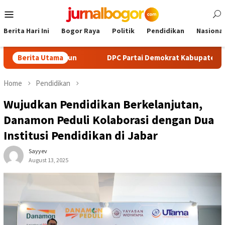
Skip
Mobile
to
Menu
content
Berita Hari Ini
Bogor Raya
Politik
Pendidikan
Nasional
ail Run
Berita Utama
DPC Partai Demokrat Kabupaten Bogor Gelar Lom
Home
Pendidikan
Wujudkan Pendidikan Berkelanjutan,
Danamon Peduli Kolaborasi dengan Dua
Institusi Pendidikan di Jabar
Sayyev
August 13, 2025