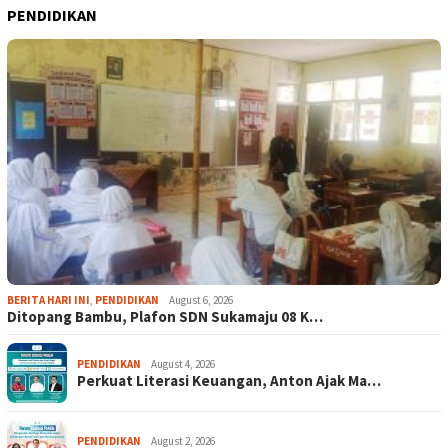
PENDIDIKAN
BERITA HARI INI
,
PENDIDIKAN
August 6, 2026
Ditopang Bambu, Plafon SDN Sukamaju 08 K…
PENDIDIKAN
August 4, 2026
Perkuat Literasi Keuangan, Anton Ajak Ma…
PENDIDIKAN
August 2, 2026