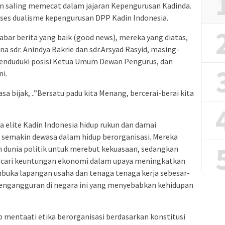
an saling memecat dalam jajaran Kepengurusan Kadinda.
ekses dualisme kepengurusan DPP Kadin Indonesia.
kabar berita yang baik (good news), mereka yang diatas,
na sdr. Anindya Bakrie dan sdr.Arsyad Rasyid, masing-
menduduki posisi Ketua Umum Dewan Pengurus, dan
i.
sa bijak, ..”Bersatu padu kita Menang, bercerai-berai kita
 elite Kadin Indonesia hidup rukun dan damai
 semakin dewasa dalam hidup berorganisasi. Mereka
dunia politik untuk merebut kekuasaan, sedangkan
ncari keuntungan ekonomi dalam upaya meningkatkan
ka lapangan usaha dan tenaga tenaga kerja sebesar-
 pengangguran di negara ini yang menyebabkan kehidupan
b mentaati etika berorganisasi berdasarkan konstitusi