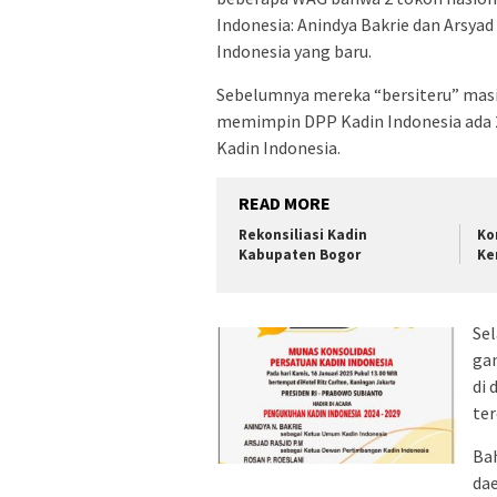
Indonesia: Anindya Bakrie dan Arsya
Indonesia yang baru.
Sebelumnya mereka “bersiteru” ma
memimpin DPP Kadin Indonesia ada 2
Kadin Indonesia.
READ MORE
Rekonsiliasi Kadin
Ko
Kabupaten Bogor
Ke
Se
gan
di 
ter
Bah
dae