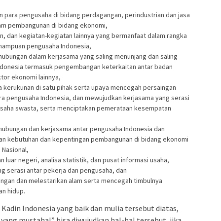
n para pengusaha di bidang perdagangan, perindustrian dan jasa
lam pembangunan di bidang ekonomi,
n, dan kegiatan-kegiatan lainnya yang bermanfaat dalam.rangka
ampuan pengusaha Indonesia,
ubungan dalam kerjasama yang saling menunjang dan saling
donesia termasuk pengembangan keterkaitan antar badan
ktor ekonomi lainnya,
 kerukunan di satu pihak serta upaya mencegah persaingan
ntara pengusaha Indonesia, dan mewujudkan kerjasama yang serasi
 usaha swasta, serta menciptakan pemerataan kesempatan
hubungan dan kerjasama antar pengusaha Indonesia dan
ngan kebutuhan dan kepentingan pembangunan di bidang ekonomi
Nasional,
uar negeri, analisa statistik, dan pusat informasi usaha,
 serasi antar pekerja dan pengusaha, dan
gan dan melestarikan alam serta mencegah timbulnya
n hidup.
 Kadin Indonesia yang baik dan mulia tersebut diatas,
yang mustahal” bisa diwujudkan hal-hal tersebut, jika