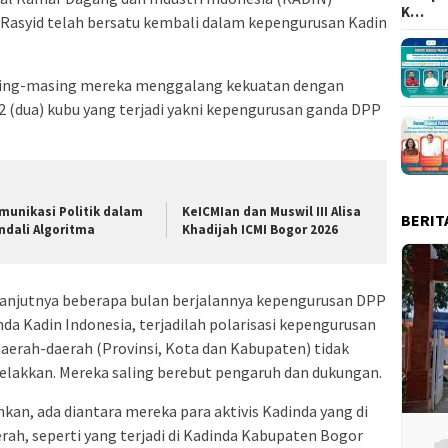
K…
d Rasyid telah bersatu kembali dalam kepengurusan Kadin
sing-masing mereka menggalang kekuatan dengan
 (dua) kubu yang terjadi yakni kepengurusan ganda DPP
munikasi Politik dalam
KeICMIan dan Muswil III Alisa
BERIT
ndali Algoritma
Khadijah ICMI Bogor 2026
lanjutnya beberapa bulan berjalannya kepengurusan DPP
da Kadin Indonesia, terjadilah polarisasi kepengurusan
daerah-daerah (Provinsi, Kota dan Kabupaten) tidak
elakkan. Mereka saling berebut pengaruh dan dukungan.
kan, ada diantara mereka para aktivis Kadinda yang di
rah, seperti yang terjadi di Kadinda Kabupaten Bogor