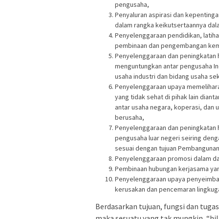
pengusaha,
Penyaluran aspirasi dan kepentinga
dalam rangka keikutsertaannya da
Penyelenggaraan pendidikan, latiha
pembinaan dan pengembangan kem
Penyelenggaraan dan peningkatan h
menguntungkan antar pengusaha In
usaha industri dan bidang usaha se
Penyelenggaraan upaya memelihara
yang tidak sehat di pihak lain dia
antar usaha negara, koperasi, dan
berusaha,
Penyelenggaraan dan peningkatan 
pengusaha luar negeri seiring de
sesuai dengan tujuan Pembangunan 
Penyelenggaraan promosi dalam dan l
Pembinaan hubungan kerjasama yang
Penyelenggaraan upaya penyeimban
kerusakan dan pencemaran lingkuga
Berdasarkan tujuan, fungsi dan tugas
maka sesuatu yang tak mungkin, “hil 