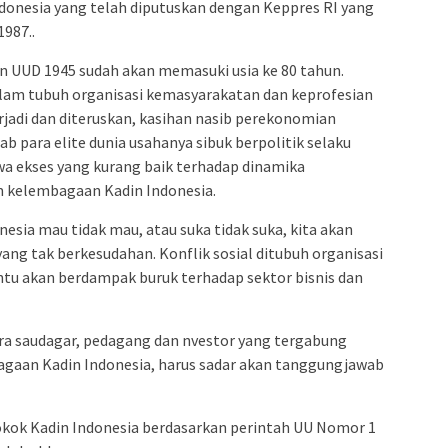
ndonesia yang telah diputuskan dengan Keppres RI yang
987..
n UUD 1945 sudah akan memasuki usia ke 80 tahun.
alam tubuh organisasi kemasyarakatan dan keprofesian
terjadi dan diteruskan, kasihan nasib perekonomian
ab para elite dunia usahanya sibuk berpolitik selaku
a ekses yang kurang baik terhadap dinamika
m kelembagaan Kadin Indonesia.
esia mau tidak mau, atau suka tidak suka, kita akan
ang tak berkesudahan. Konflik sosial ditubuh organisasi
entu akan berdampak buruk terhadap sektor bisnis dan
ra saudagar, pedagang dan nvestor yang tergabung
agaan Kadin Indonesia, harus sadar akan tanggungjawab
pokok Kadin Indonesia berdasarkan perintah UU Nomor 1