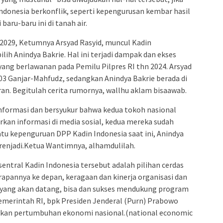
Indonesia berkonflik, seperti kepengurusan kembar hasil
baru-baru ini di tanah air.
2029, Ketumnya Arsyad Rasyid, muncul Kadin
lih Anindya Bakrie. Hal ini terjadi dampak dan ekses
yang berlawanan pada Pemilu Pilpres RI thn 2024. Arsyad
03 Ganjar-Mahfudz, sedangkan Anindya Bakrie berada di
n. Begitulah cerita rumornya, wallhu aklam bisaawab.
nformasi dan bersyukur bahwa kedua tokoh nasional
rkan informasi di media sosial, kedua mereka sudah
atu kepenguruan DPP Kadin Indonesia saat ini, Anindya
enjadi.Ketua Wantimnya, alhamdulilah.
sentral Kadin Indonesia tersebut adalah pilihan cerdas
rapannya ke depan, keragaan dan kinerja organisasi dan
yang akan datang, bisa dan sukses mendukung program
emerintah RI, bpk Presiden Jenderal (Purn) Prabowo
tkan pertumbuhan ekonomi nasional.(national economic