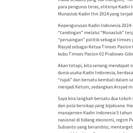
para pengurus teras, elitenya Kadin 
Munaslub Kadin thn 2024 yang terjadi 
Kepengurusan Kadin Indonesia 2024-
“tandingan” melalui “Munaslub” terpi
“persaingan” politik sebagai timses 
Rasyid sebagai Ketua Timses Paslon 
kubu Timses Paslon 02 Prabowo-Gibra
Akan tetapi, kita senang.mendapat i
dunia usaha Kadin Indonesia, berdasa
“rujuk” dan bersatu kembali dalam s
menjadi.Ketum, sedangkan.Arsyad mr
Saya kira langkah bersatu dua tokoh 
dan pola bersikap yang bijaksana. Ha
manajemen Kadin Indonesia 5 tahun 
nasional di bidang ekonomi, regim P
Subianto yang berambisi, mentarge