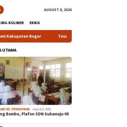
h
AUGUST 8, 2026
ING-KULINER
EKBIS
r
Tour Malasari Halimun Salak Kian Diminati, Ratusan Ride
A UTAMA
ARI INI
,
PENDIDIKAN
August 6, 2026
ng Bambu, Plafon SDN Sukamaju 08