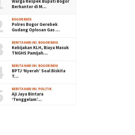
1
Warga Respek Bupati Bogor
Berkantor di M…
2
BOGOR RAYA
Polres Bogor Gerebek
Gudang Oplosan Gas …
3
BERITA HARI INI
,
BOGOR RAYA
Kebijakan KLH, Biaya Masuk
TNGHS Pamijah…
4
BERITA HARI INI
,
BOGOR RAYA
BPTJ ‘Nyerah’ Soal Biskita
T…
5
BERITA HARI INI
,
POLITIK
Aji Jaya Bintara
‘Tenggelam’…