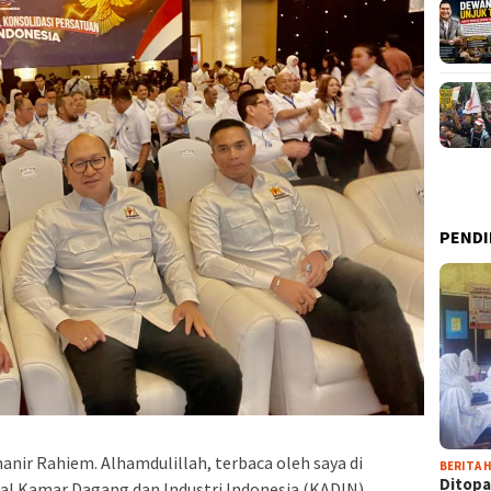
PENDI
anir Rahiem. Alhamdulillah, terbaca oleh saya di
BERITA H
Ditopa
l Kamar Dagang dan Industri Indonesia (KADIN)