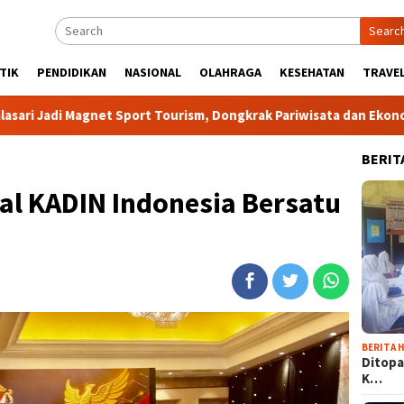
Searc
TIK
PENDIDIKAN
NASIONAL
OLAHRAGA
KESEHATAN
TRAVEL
Sport Tourism, Dongkrak Pariwisata dan Ekonomi Kabupaten Bogo
BERIT
al KADIN Indonesia Bersatu
BERITA H
Ditopa
K…