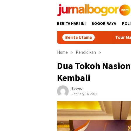
Skip
to
content
BERITA HARI INI
BOGOR RAYA
POLI
Berita Utama
Tour Malasari Jadi Magnet 
Home
Pendidikan
Dua Tokoh Nasion
Kembali
Sayyev
January 16, 2025