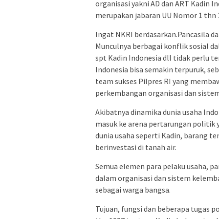
organisasi yakni AD dan ART Kadin I
merupakan jabaran UU Nomor 1 thn 1
Ingat NKRI berdasarkan.Pancasila da
Munculnya berbagai konflik sosial d
spt Kadin Indonesia dll tidak perlu 
Indonesia bisa semakin terpuruk, seb
team sukses Pilpres RI yang membaw
perkembangan organisasi dan siste
Akibatnya dinamika dunia usaha Indon
masuk ke arena pertarungan politik y
dunia usaha seperti Kadin, barang t
berinvestasi di tanah air.
Semua elemen para pelaku usaha, pa
dalam organisasi dan sistem kelemb
sebagai warga bangsa.
Tujuan, fungsi dan beberapa tugas 