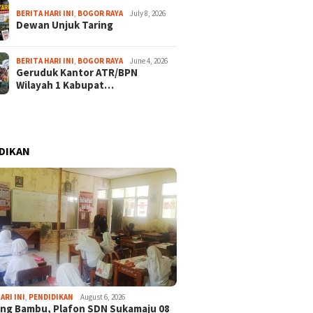
BERITA HARI INI
,
BOGOR RAYA
July 8, 2026
Dewan Unjuk Taring
BERITA HARI INI
,
BOGOR RAYA
June 4, 2026
Geruduk Kantor ATR/BPN
Wilayah 1 Kabupat…
DIKAN
ARI INI
,
PENDIDIKAN
August 6, 2026
ng Bambu, Plafon SDN Sukamaju 08