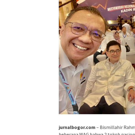
jurnalbogor.com
– Bismillahir Rahm
beberapa WAG bahwa 2 tokoh nasiona