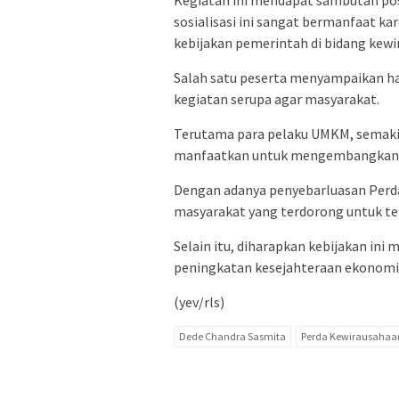
Kegiatan ini mendapat sambutan posi
sosialisasi ini sangat bermanfaat 
kebijakan pemerintah di bidang kewi
Salah satu peserta menyampaikan h
kegiatan serupa agar masyarakat.
Terutama para pelaku UMKM, semakin
manfaatkan untuk mengembangkan 
Dengan adanya penyebarluasan Perda
masyarakat yang terdorong untuk ter
Selain itu, diharapkan kebijakan i
peningkatan kesejahteraan ekonomi 
(yev/rls)
Dede Chandra Sasmita
Perda Kewirausahaa