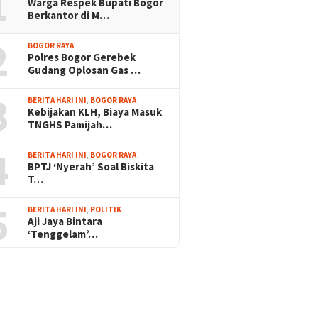
1
Warga Respek Bupati Bogor
Berkantor di M…
2
BOGOR RAYA
Polres Bogor Gerebek
Gudang Oplosan Gas …
3
BERITA HARI INI
,
BOGOR RAYA
Kebijakan KLH, Biaya Masuk
TNGHS Pamijah…
4
BERITA HARI INI
,
BOGOR RAYA
BPTJ ‘Nyerah’ Soal Biskita
T…
5
BERITA HARI INI
,
POLITIK
Aji Jaya Bintara
‘Tenggelam’…