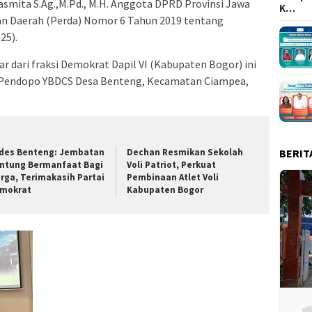
asmita S.Ag.,M.Pd., M.H. Anggota DPRD Provinsi Jawa
K…
ran Daerah (Perda) Nomor 6 Tahun 2019 tentang
25).
r dari fraksi Demokrat Dapil VI (Kabupaten Bogor) ini
i Pendopo YBDCS Desa Benteng, Kecamatan Ciampea,
BERIT
des Benteng: Jembatan
Dechan Resmikan Sekolah
ntung Bermanfaat Bagi
Voli Patriot, Perkuat
rga, Terimakasih Partai
Pembinaan Atlet Voli
mokrat
Kabupaten Bogor