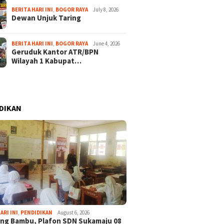
BERITA HARI INI
,
BOGOR RAYA
July 8, 2026
Dewan Unjuk Taring
BERITA HARI INI
,
BOGOR RAYA
June 4, 2026
Geruduk Kantor ATR/BPN
Wilayah 1 Kabupat…
DIKAN
ARI INI
,
PENDIDIKAN
August 6, 2026
ng Bambu, Plafon SDN Sukamaju 08