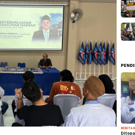
PENDI
BERITA H
Ditopa