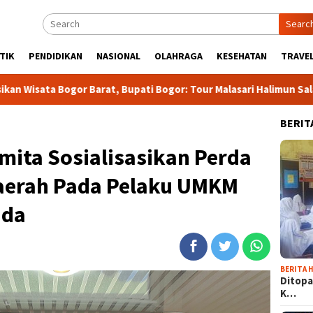
Searc
TIK
PENDIDIKAN
NASIONAL
OLAHRAGA
KESEHATAN
TRAVEL
rat, Bupati Bogor: Tour Malasari Halimun Salak Bakal jadi Agen
BERIT
mita Sosialisasikan Perda
aerah Pada Pelaku UMKM
uda
BERITA H
Ditopa
K…