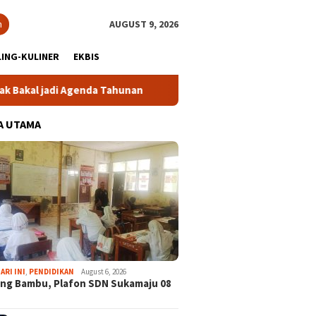
h
AUGUST 9, 2026
ING-KULINER
EKBIS
da Tahunan
Gabpeknas Dukung Ridwan Rusliadi Jadi Calon
A UTAMA
ARI INI
,
PENDIDIKAN
August 6, 2026
ng Bambu, Plafon SDN Sukamaju 08