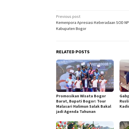
Post
Previous post
Kemenpora Apresiasi Keberadaan SOD NP
navigation
Kabupaten Bogor
RELATED POSTS
Promosikan Wisata Bogor
Gabp
Barat, Bupati Bogor: Tour
Rusl
Malasari Halimun Salak Bakal
Kadi
jadi Agenda Tahunan