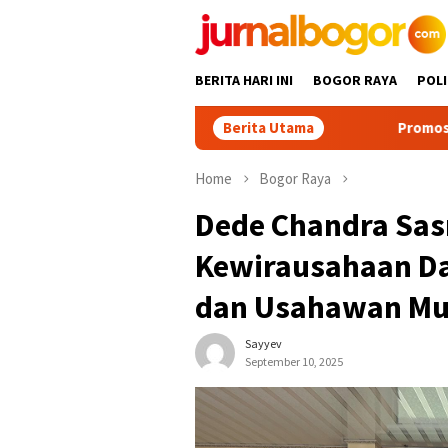
Skip
to
content
BERITA HARI INI
BOGOR RAYA
POLI
Berita Utama
Promosikan Wisata Bogor Ba
Home
Bogor Raya
Dede Chandra Sas
Kewirausahaan D
dan Usahawan M
Sayyev
September 10, 2025