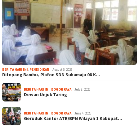
BERITA HARI INI
,
PENDIDIKAN
August 6, 2026
Ditopang Bambu, Plafon SDN Sukamaju 08 K…
BERITA HARI INI
,
BOGOR RAYA
July 8, 2026
Dewan Unjuk Taring
BERITA HARI INI
,
BOGOR RAYA
June 4, 2026
Geruduk Kantor ATR/BPN Wilayah 1 Kabupat…