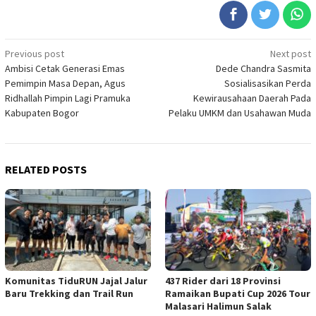
Post
Previous post
Next post
Ambisi Cetak Generasi Emas
Dede Chandra Sasmita
navigation
Pemimpin Masa Depan, Agus
Sosialisasikan Perda
Ridhallah Pimpin Lagi Pramuka
Kewirausahaan Daerah Pada
Kabupaten Bogor
Pelaku UMKM dan Usahawan Muda
RELATED POSTS
Komunitas TiduRUN Jajal Jalur
437 Rider dari 18 Provinsi
Baru Trekking dan Trail Run
Ramaikan Bupati Cup 2026 Tour
Malasari Halimun Salak