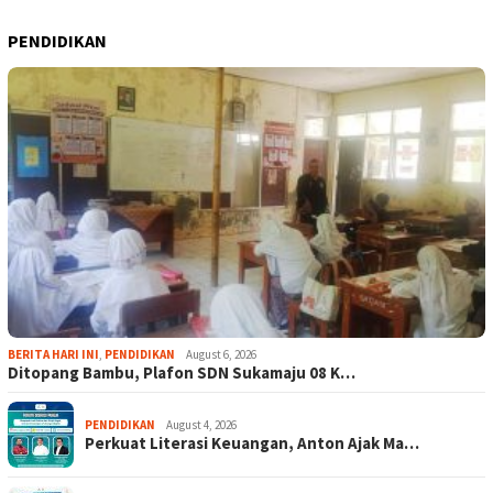
PENDIDIKAN
BERITA HARI INI
,
PENDIDIKAN
August 6, 2026
Ditopang Bambu, Plafon SDN Sukamaju 08 K…
PENDIDIKAN
August 4, 2026
Perkuat Literasi Keuangan, Anton Ajak Ma…