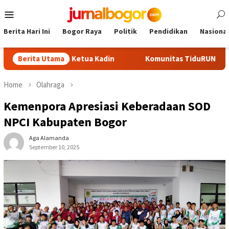
Skip
Mobile
to
Menu
content
Berita Hari Ini
Bogor Raya
Politik
Pendidikan
Nasional
i Calon Ketua Kadin
Berita Utama
Komunitas TiduRUN Jajal Jalur Baru 
Home
Olahraga
Kemenpora Apresiasi Keberadaan SOD
NPCI Kabupaten Bogor
Aga Alamanda
September 10, 2025