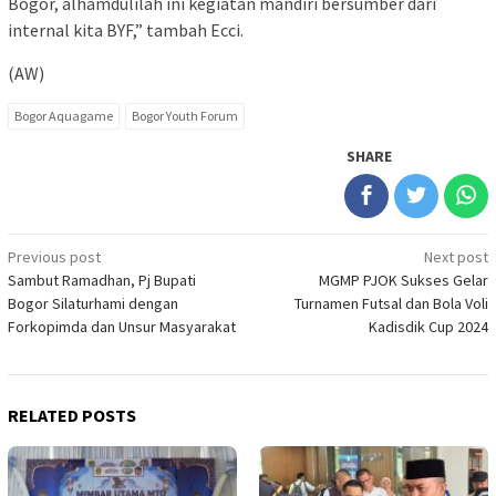
Bogor, alhamdulilah ini kegiatan mandiri bersumber dari
internal kita BYF,” tambah Ecci.
(AW)
Bogor Aquagame
Bogor Youth Forum
SHARE
Post
Previous post
Next post
Sambut Ramadhan, Pj Bupati
MGMP PJOK Sukses Gelar
navigation
Bogor Silaturhami dengan
Turnamen Futsal dan Bola Voli
Forkopimda dan Unsur Masyarakat
Kadisdik Cup 2024
RELATED POSTS