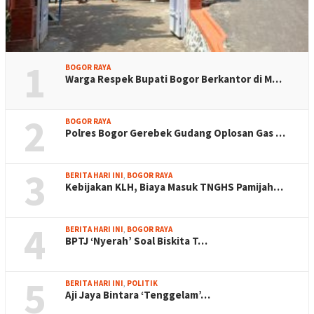
1
BOGOR RAYA
Warga Respek Bupati Bogor Berkantor di M…
2
BOGOR RAYA
Polres Bogor Gerebek Gudang Oplosan Gas …
3
BERITA HARI INI
,
BOGOR RAYA
Kebijakan KLH, Biaya Masuk TNGHS Pamijah…
4
BERITA HARI INI
,
BOGOR RAYA
BPTJ ‘Nyerah’ Soal Biskita T…
5
BERITA HARI INI
,
POLITIK
Aji Jaya Bintara ‘Tenggelam’…