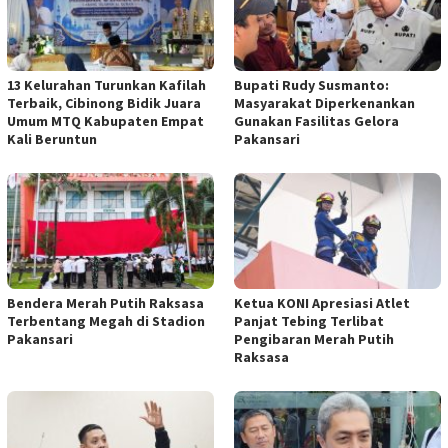
13 Kelurahan Turunkan Kafilah
Bupati Rudy Susmanto:
Terbaik, Cibinong Bidik Juara
Masyarakat Diperkenankan
Umum MTQ Kabupaten Empat
Gunakan Fasilitas Gelora
Kali Beruntun
Pakansari
Bendera Merah Putih Raksasa
Ketua KONI Apresiasi Atlet
Terbentang Megah di Stadion
Panjat Tebing Terlibat
Pakansari
Pengibaran Merah Putih
Raksasa