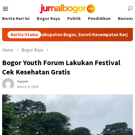
Skip
Mobile
to
Menu
content
Berita Hari Ini
Bogor Raya
Politik
Pendidikan
Nasional
itas NPCI Kabupaten Bogor, Soroti Kesempatan Kerja yang Setara
Berita Utama
Home
Bogor Raya
Bogor Youth Forum Lakukan Festival
Cek Kesehatan Gratis
Sayyev
March 9, 2024