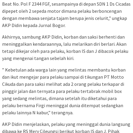
Beat No. Pol F 2344 FGF, sesampainya di depan SDN 1 Ds Cicadas
dipepet oleh 2 sepeda motor dimana pelaku berboncengan
dengan membawa senjata tajam berupa jenis celurit,” ungkap
AKP Didin kepada Jurnal Bogor.
Akhirnya, sambung AKP Didin, korban dan saksi berhenti dan
meninggalkan kendaraannya, lalu melarikan diri berlari. Akan
tetapi dikejar oleh para pelaku, korban IS dan J dibacok pelaku
yang mengenai tangan sebelah kiri.
” Kebetulan ada warga lain yang melintas membantu korban
dan ikut mengejar para pelaku sampai di tikungan PT Motto
Cikuda dan para saksi melihat ada 2 orang pelaku terkapar di
pinggir jalan dan ternyata para pelaku tertabrak mobil box
yang sedang melintas, dimana setelah itu diketahui para
pelaku bernama Firgi meninggal dunia ditempat sedangkan
pelaku lainnya N kabur,” terangnya.
AKP Didin menjelaskan, pelaku yang meninggal dunia langsung
dibawa ke RS Mery Cileungsi berikut korban IS dan J. Pihak