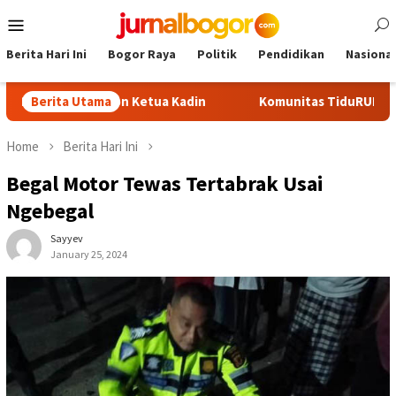
Skip
Mobile
to
Menu
content
Berita Hari Ini
Bogor Raya
Politik
Pendidikan
Nasional
di Calon Ketua Kadin
Berita Utama
Komunitas TiduRUN Jajal Jalur Baru
Home
Berita Hari Ini
Begal Motor Tewas Tertabrak Usai
Ngebegal
Sayyev
January 25, 2024