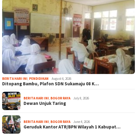
BERITA HARI INI
,
PENDIDIKAN
August 6, 2026
Ditopang Bambu, Plafon SDN Sukamaju 08 K…
BERITA HARI INI
,
BOGOR RAYA
July 8, 2026
Dewan Unjuk Taring
BERITA HARI INI
,
BOGOR RAYA
June 4, 2026
Geruduk Kantor ATR/BPN Wilayah 1 Kabupat…