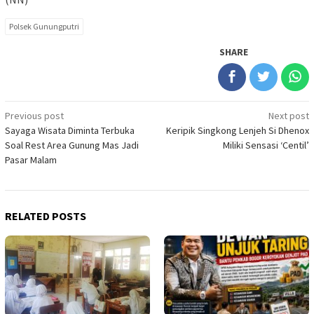
Polsek Gunungputri
SHARE
Post
Previous post
Next post
Sayaga Wisata Diminta Terbuka
Keripik Singkong Lenjeh Si Dhenox
navigation
Soal Rest Area Gunung Mas Jadi
Miliki Sensasi ‘Centil’
Pasar Malam
RELATED POSTS