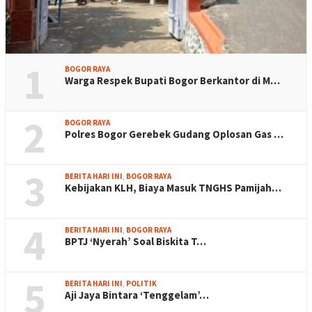
1
BOGOR RAYA
Warga Respek Bupati Bogor Berkantor di M…
2
BOGOR RAYA
Polres Bogor Gerebek Gudang Oplosan Gas …
3
BERITA HARI INI
,
BOGOR RAYA
Kebijakan KLH, Biaya Masuk TNGHS Pamijah…
4
BERITA HARI INI
,
BOGOR RAYA
BPTJ ‘Nyerah’ Soal Biskita T…
5
BERITA HARI INI
,
POLITIK
Aji Jaya Bintara ‘Tenggelam’…