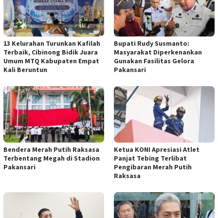
13 Kelurahan Turunkan Kafilah
Bupati Rudy Susmanto:
Terbaik, Cibinong Bidik Juara
Masyarakat Diperkenankan
Umum MTQ Kabupaten Empat
Gunakan Fasilitas Gelora
Kali Beruntun
Pakansari
Bendera Merah Putih Raksasa
Ketua KONI Apresiasi Atlet
Terbentang Megah di Stadion
Panjat Tebing Terlibat
Pakansari
Pengibaran Merah Putih
Raksasa