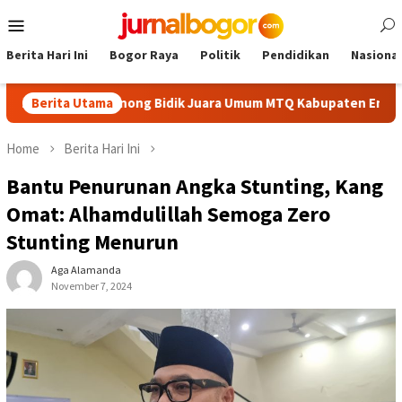
Skip
Mobile
to
Menu
content
Berita Hari Ini
Bogor Raya
Politik
Pendidikan
Nasional
rbaik, Cibinong Bidik Juara Umum MTQ Kabupaten Empat Kali Ber
Berita Utama
Home
Berita Hari Ini
Bantu Penurunan Angka Stunting, Kang
Omat: Alhamdulillah Semoga Zero
Stunting Menurun
Aga Alamanda
November 7, 2024