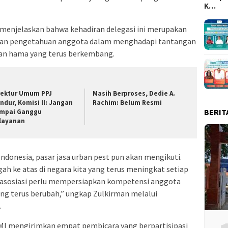
K…
enjelaskan bahwa kehadiran delegasi ini merupakan
tkan pengetahuan anggota dalam menghadapi tantangan
lian hama yang terus berkembang.
rektur Umum PPJ
Masih Berproses, Dedie A.
ndur, Komisi II: Jangan
Rachim: Belum Resmi
BERIT
mpai Ganggu
layanan
donesia, pasar jasa urban pest pun akan mengikuti.
h ke atas di negara kita yang terus meningkat setiap
ai asosiasi perlu mempersiapkan kompetensi anggota
g terus berubah,” ungkap Zulkirman melalui
.
MI mengirimkan empat pembicara yang berpartisipasi