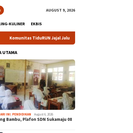
h
AUGUST 9, 2026
ING-KULINER
EKBIS
 TiduRUN Jajal Jalur Baru Trekking dan Trail Run
DPC Par
A UTAMA
ARI INI
,
PENDIDIKAN
August 6, 2026
ng Bambu, Plafon SDN Sukamaju 08