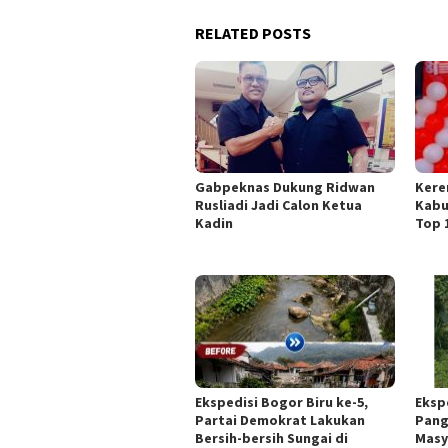
RELATED POSTS
Gabpeknas Dukung Ridwan
Kere
Rusliadi Jadi Calon Ketua
Kabu
Kadin
Top 
Ekspedisi Bogor Biru ke-5,
Eksp
Partai Demokrat Lakukan
Pang
Bersih-bersih Sungai di
Masy