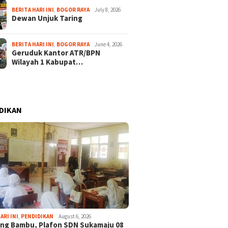
BERITA HARI INI
,
BOGOR RAYA
July 8, 2026
Dewan Unjuk Taring
BERITA HARI INI
,
BOGOR RAYA
June 4, 2026
Geruduk Kantor ATR/BPN
Wilayah 1 Kabupat…
DIKAN
ARI INI
,
PENDIDIKAN
August 6, 2026
ng Bambu, Plafon SDN Sukamaju 08