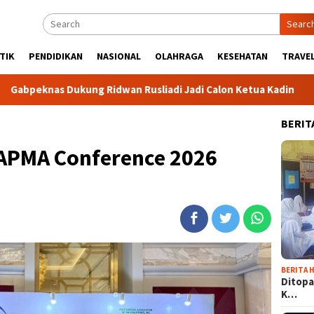
Searc
TIK
PENDIDIKAN
NASIONAL
OLAHRAGA
KESEHATAN
TRAVEL
ukung Ridwan Rusliadi Jadi Calon Ketua Kadin
Komunitas
BERIT
APMA Conference 2026
BERITA H
Ditopa
K…