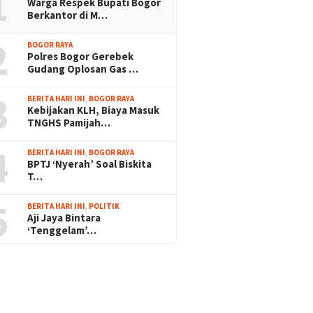
1
Warga Respek Bupati Bogor
Berkantor di M…
2
BOGOR RAYA
Polres Bogor Gerebek
Gudang Oplosan Gas …
3
BERITA HARI INI
,
BOGOR RAYA
Kebijakan KLH, Biaya Masuk
TNGHS Pamijah…
4
BERITA HARI INI
,
BOGOR RAYA
BPTJ ‘Nyerah’ Soal Biskita
T…
5
BERITA HARI INI
,
POLITIK
Aji Jaya Bintara
‘Tenggelam’…