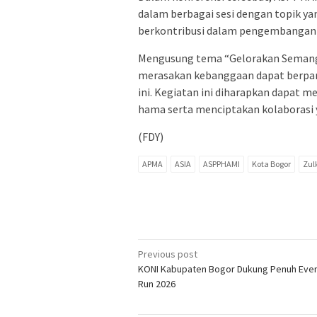
dalam berbagai sesi dengan topik y
berkontribusi dalam pengembangan i
Mengusung tema “Gelorakan Semangat
merasakan kebanggaan dapat berpar
ini. Kegiatan ini diharapkan dapat m
hama serta menciptakan kolaborasi y
(FDY)
APMA
ASIA
ASPPHAMI
Kota Bogor
Zul
Post
Previous post
KONI Kabupaten Bogor Dukung Penuh Eve
navigation
Run 2026