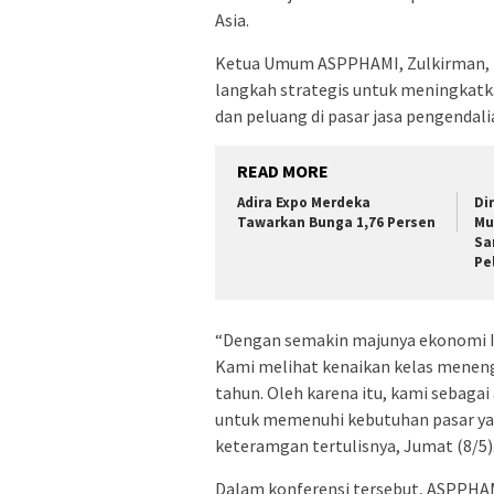
Asia.
Ketua Umum ASPPHAMI, Zulkirman, m
langkah strategis untuk meningka
dan peluang di pasar jasa pengenda
READ MORE
Adira Expo Merdeka
Di
Tawarkan Bunga 1,76 Persen
Mu
Sa
Pe
“Dengan semakin majunya ekonomi In
Kami melihat kenaikan kelas menenga
tahun. Oleh karena itu, kami sebag
untuk memenuhi kebutuhan pasar yan
keteramgan tertulisnya, Jumat (8/5)
Dalam konferensi tersebut, ASPPHA