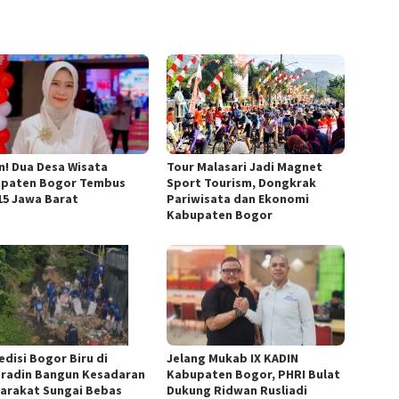
n! Dua Desa Wisata
Tour Malasari Jadi Magnet
paten Bogor Tembus
Sport Tourism, Dongkrak
15 Jawa Barat
Pariwisata dan Ekonomi
Kabupaten Bogor
edisi Bogor Biru di
Jelang Mukab IX KADIN
radin Bangun Kesadaran
Kabupaten Bogor, PHRI Bulat
arakat Sungai Bebas
Dukung Ridwan Rusliadi