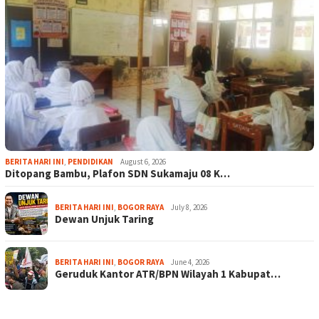
BERITA HARI INI
,
PENDIDIKAN
August 6, 2026
Ditopang Bambu, Plafon SDN Sukamaju 08 K…
BERITA HARI INI
,
BOGOR RAYA
July 8, 2026
Dewan Unjuk Taring
BERITA HARI INI
,
BOGOR RAYA
June 4, 2026
Geruduk Kantor ATR/BPN Wilayah 1 Kabupat…