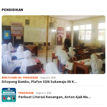
PENDIDIKAN
BERITA HARI INI
,
PENDIDIKAN
August 6, 2026
Ditopang Bambu, Plafon SDN Sukamaju 08 K…
PENDIDIKAN
August 4, 2026
Perkuat Literasi Keuangan, Anton Ajak Ma…