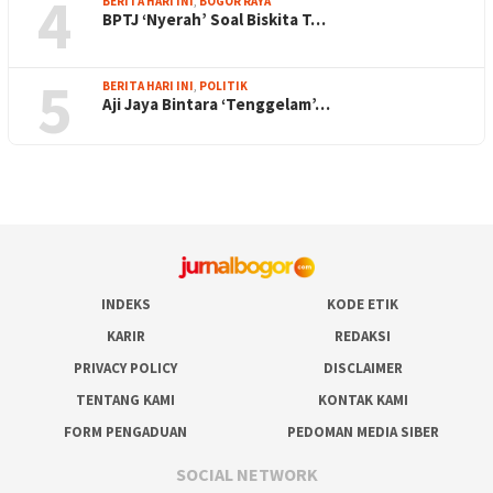
4
BERITA HARI INI
,
BOGOR RAYA
BPTJ ‘Nyerah’ Soal Biskita T…
5
BERITA HARI INI
,
POLITIK
Aji Jaya Bintara ‘Tenggelam’…
INDEKS
KODE ETIK
KARIR
REDAKSI
PRIVACY POLICY
DISCLAIMER
TENTANG KAMI
KONTAK KAMI
FORM PENGADUAN
PEDOMAN MEDIA SIBER
SOCIAL NETWORK