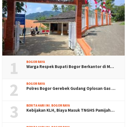
1
BOGOR RAYA
Warga Respek Bupati Bogor Berkantor di M…
2
BOGOR RAYA
Polres Bogor Gerebek Gudang Oplosan Gas …
3
BERITA HARI INI
,
BOGOR RAYA
Kebijakan KLH, Biaya Masuk TNGHS Pamijah…