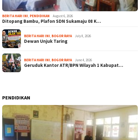
BERITA HARI INI
,
PENDIDIKAN
August 6, 2026
Ditopang Bambu, Plafon SDN Sukamaju 08 K…
BERITA HARI INI
,
BOGOR RAYA
July 8, 2026
Dewan Unjuk Taring
BERITA HARI INI
,
BOGOR RAYA
June 4, 2026
Geruduk Kantor ATR/BPN Wilayah 1 Kabupat…
PENDIDIKAN