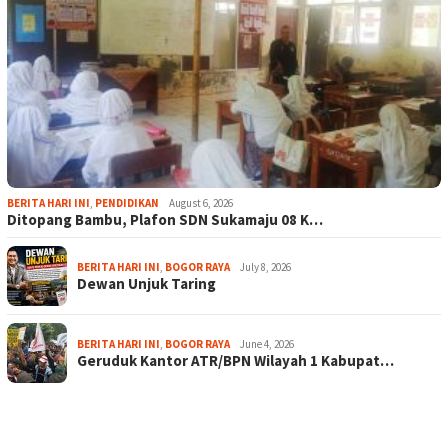
BERITA HARI INI
,
PENDIDIKAN
August 6, 2026
Ditopang Bambu, Plafon SDN Sukamaju 08 K…
BERITA HARI INI
,
BOGOR RAYA
July 8, 2026
Dewan Unjuk Taring
BERITA HARI INI
,
BOGOR RAYA
June 4, 2026
Geruduk Kantor ATR/BPN Wilayah 1 Kabupat…