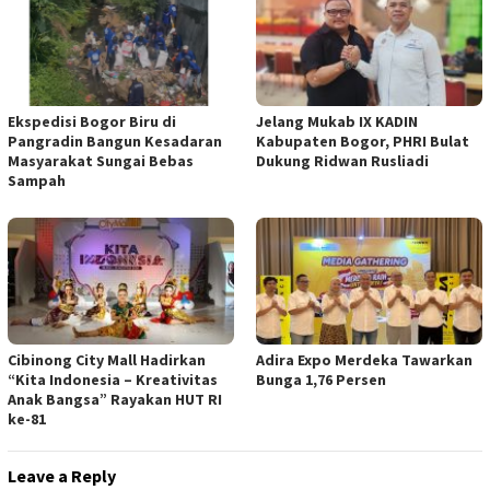
Ekspedisi Bogor Biru di
Jelang Mukab IX KADIN
Pangradin Bangun Kesadaran
Kabupaten Bogor, PHRI Bulat
Masyarakat Sungai Bebas
Dukung Ridwan Rusliadi
Sampah
Cibinong City Mall Hadirkan
Adira Expo Merdeka Tawarkan
“Kita Indonesia – Kreativitas
Bunga 1,76 Persen
Anak Bangsa” Rayakan HUT RI
ke-81
Leave a Reply