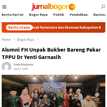
Skip
Mobile
to
Menu
content
Berita Hari Ini
Bogor Raya
Politik
Pendidikan
Nasional
sm, Dongkrak Pariwisata dan Ekonomi Kabupaten Bogor
Berita Utama
T
Home
Bogor Raya
Alumni FH Unpak Bukber Bareng Pakar
TPPU Dr Yenti Garnasih
Fredy Kristianto
April 2, 2024