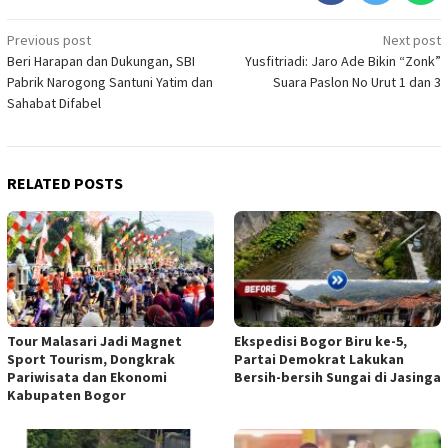
Post
Previous post
Next post
Beri Harapan dan Dukungan, SBI
Yusfitriadi: Jaro Ade Bikin “Zonk”
navigation
Pabrik Narogong Santuni Yatim dan
Suara Paslon No Urut 1 dan 3
Sahabat Difabel
RELATED POSTS
Tour Malasari Jadi Magnet
Ekspedisi Bogor Biru ke-5,
Sport Tourism, Dongkrak
Partai Demokrat Lakukan
Pariwisata dan Ekonomi
Bersih-bersih Sungai di Jasinga
Kabupaten Bogor