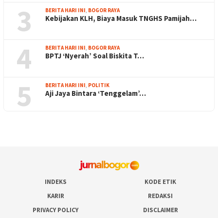
3
BERITA HARI INI
,
BOGOR RAYA
Kebijakan KLH, Biaya Masuk TNGHS Pamijah…
4
BERITA HARI INI
,
BOGOR RAYA
BPTJ ‘Nyerah’ Soal Biskita T…
5
BERITA HARI INI
,
POLITIK
Aji Jaya Bintara ‘Tenggelam’…
INDEKS
KODE ETIK
KARIR
REDAKSI
PRIVACY POLICY
DISCLAIMER