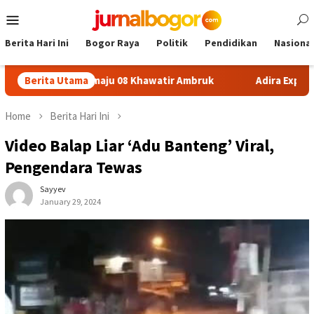
Skip
Mobile
to
Menu
content
Berita Hari Ini
Bogor Raya
Politik
Pendidikan
Nasional
SDN Sukamaju 08 Khawatir Ambruk
Berita Utama
Adira Expo Merdeka Ta
Home
Berita Hari Ini
Video Balap Liar ‘Adu Banteng’ Viral,
Pengendara Tewas
Sayyev
January 29, 2024