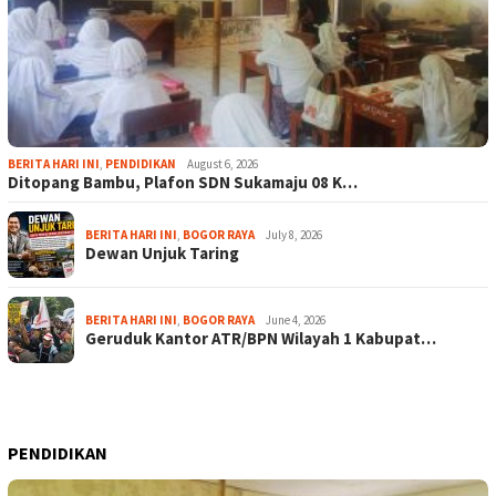
BERITA HARI INI
,
PENDIDIKAN
August 6, 2026
Ditopang Bambu, Plafon SDN Sukamaju 08 K…
BERITA HARI INI
,
BOGOR RAYA
July 8, 2026
Dewan Unjuk Taring
BERITA HARI INI
,
BOGOR RAYA
June 4, 2026
Geruduk Kantor ATR/BPN Wilayah 1 Kabupat…
PENDIDIKAN