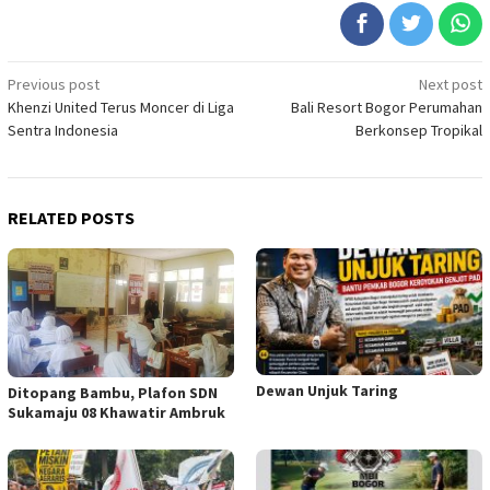
Post
Previous post
Next post
Khenzi United Terus Moncer di Liga
Bali Resort Bogor Perumahan
navigation
Sentra Indonesia
Berkonsep Tropikal
RELATED POSTS
Dewan Unjuk Taring
Ditopang Bambu, Plafon SDN
Sukamaju 08 Khawatir Ambruk