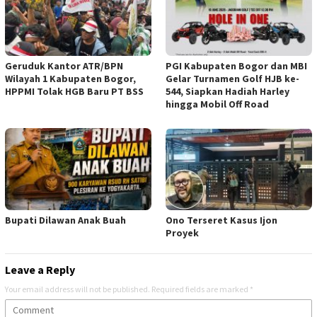
Geruduk Kantor ATR/BPN
PGI Kabupaten Bogor dan MBI
Wilayah 1 Kabupaten Bogor,
Gelar Turnamen Golf HJB ke-
HPPMI Tolak HGB Baru PT BSS
544, Siapkan Hadiah Harley
hingga Mobil Off Road
Bupati Dilawan Anak Buah
Ono Terseret Kasus Ijon
Proyek
Leave a Reply
Your email address will not be published.
Required fields are marked
*