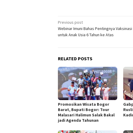
Post
Previous post
Webinar Imuni Bahas Pentingnya Vaksinasi
navigation
untuk Anak Usia 6 Tahun ke Atas
RELATED POSTS
Promosikan Wisata Bogor
Gabp
Barat, Bupati Bogor: Tour
Rusl
Malasari Halimun Salak Bakal
Kadi
jadi Agenda Tahunan