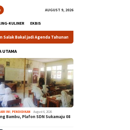
h
AUGUST 9, 2026
ING-KULINER
EKBIS
jadi Agenda Tahunan
Gabpeknas Dukung Ridwan Rusliadi J
A UTAMA
ARI INI
,
PENDIDIKAN
August 6, 2026
ng Bambu, Plafon SDN Sukamaju 08