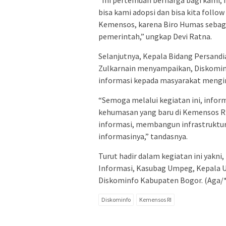
“Ini pertemuan berharga bagi kami, h
bisa kami adopsi dan bisa kita foll
Kemensos, karena Biro Humas sebaga
pemerintah,” ungkap Devi Ratna.
Selanjutnya, Kepala Bidang Persandi
Zulkarnain menyampaikan, Diskomin
informasi kepada masyarakat mengin
“Semoga melalui kegiatan ini, info
kehumasan yang baru di Kemensos RI,
informasi, membangun infrastruktu
informasinya,” tandasnya.
Turut hadir dalam kegiatan ini yakn
Informasi, Kasubag Umpeg, Kepala U
Diskominfo Kabupaten Bogor. (Aga/*
Diskominfo
Kemensos RI