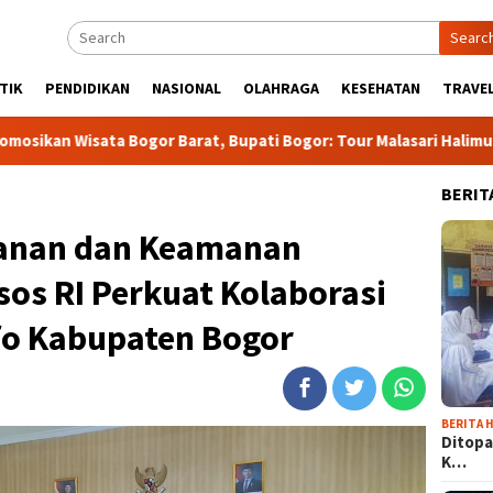
Searc
TIK
PENDIDIKAN
NASIONAL
OLAHRAGA
KESEHATAN
TRAVEL
 Bogor Barat, Bupati Bogor: Tour Malasari Halimun Salak Bakal 
BERIT
yanan dan Keamanan
os RI Perkuat Kolaborasi
o Kabupaten Bogor
BERITA H
Ditopa
K…