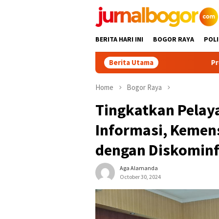
Skip
to
content
BERITA HARI INI
BOGOR RAYA
POLI
Berita Utama
Promosikan Wisata
Home
Bogor Raya
Tingkatkan Pela
Informasi, Kemens
dengan Diskominf
Aga Alamanda
October 30, 2024