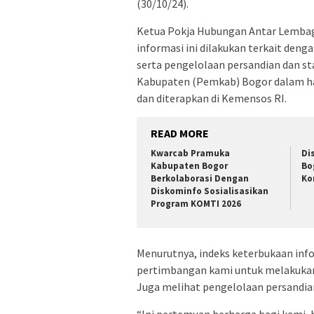
(30/10/24).
Ketua Pokja Hubungan Antar Lembag
informasi ini dilakukan terkait den
serta pengelolaan persandian dan st
Kabupaten (Pemkab) Bogor dalam hal
dan diterapkan di Kemensos RI.
READ MORE
Kwarcab Pramuka
Di
Kabupaten Bogor
Bo
Berkolaborasi Dengan
Ko
Diskominfo Sosialisasikan
Program KOMTI 2026
Menurutnya, indeks keterbukaan infor
pertimbangan kami untuk melakukan
Juga melihat pengelolaan persandian 