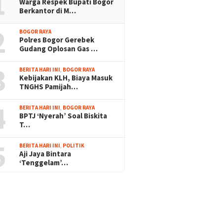
1
Warga Respek Bupati Bogor
Berkantor di M…
2
BOGOR RAYA
Polres Bogor Gerebek
Gudang Oplosan Gas …
3
BERITA HARI INI
,
BOGOR RAYA
Kebijakan KLH, Biaya Masuk
TNGHS Pamijah…
4
BERITA HARI INI
,
BOGOR RAYA
BPTJ ‘Nyerah’ Soal Biskita
T…
5
BERITA HARI INI
,
POLITIK
Aji Jaya Bintara
‘Tenggelam’…