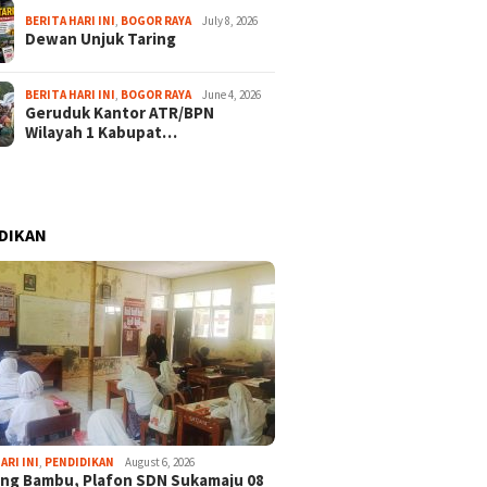
BERITA HARI INI
,
BOGOR RAYA
July 8, 2026
Dewan Unjuk Taring
BERITA HARI INI
,
BOGOR RAYA
June 4, 2026
Geruduk Kantor ATR/BPN
Wilayah 1 Kabupat…
DIKAN
ARI INI
,
PENDIDIKAN
August 6, 2026
ng Bambu, Plafon SDN Sukamaju 08