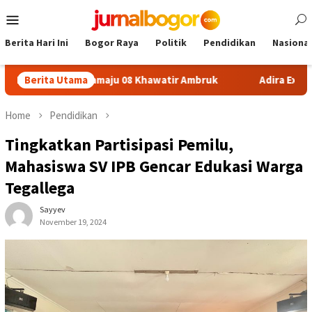
Skip
Mobile
to
Menu
content
Berita Hari Ini
Bogor Raya
Politik
Pendidikan
Nasional
DN Sukamaju 08 Khawatir Ambruk
Berita Utama
Adira Expo Merdeka Taw
Home
Pendidikan
Tingkatkan Partisipasi Pemilu,
Mahasiswa SV IPB Gencar Edukasi Warga
Tegallega
Sayyev
November 19, 2024