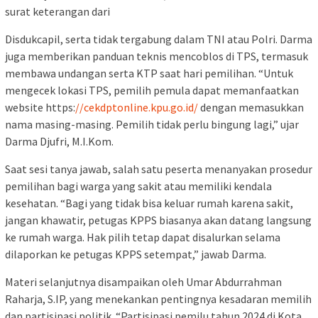
surat keterangan dari
Disdukcapil, serta tidak tergabung dalam TNI atau Polri. Darma
juga memberikan panduan teknis mencoblos di TPS, termasuk
membawa undangan serta KTP saat hari pemilihan. “Untuk
mengecek lokasi TPS, pemilih pemula dapat memanfaatkan
website https:
//cekdptonline.kpu.go.id/
dengan memasukkan
nama masing-masing. Pemilih tidak perlu bingung lagi,” ujar
Darma Djufri, M.I.Kom.
Saat sesi tanya jawab, salah satu peserta menanyakan prosedur
pemilihan bagi warga yang sakit atau memiliki kendala
kesehatan. “Bagi yang tidak bisa keluar rumah karena sakit,
jangan khawatir, petugas KPPS biasanya akan datang langsung
ke rumah warga. Hak pilih tetap dapat disalurkan selama
dilaporkan ke petugas KPPS setempat,” jawab Darma.
Materi selanjutnya disampaikan oleh Umar Abdurrahman
Raharja, S.IP, yang menekankan pentingnya kesadaran memilih
dan partisipasi politik. “Partisipasi pemilu tahun 2024 di Kota