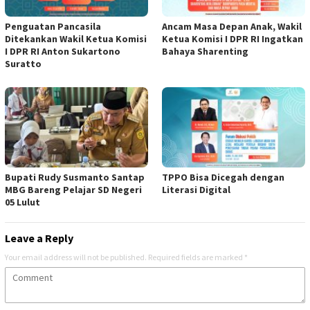
Penguatan Pancasila
Ancam Masa Depan Anak, Wakil
Ditekankan Wakil Ketua Komisi
Ketua Komisi I DPR RI Ingatkan
I DPR RI Anton Sukartono
Bahaya Sharenting
Suratto
Bupati Rudy Susmanto Santap
TPPO Bisa Dicegah dengan
MBG Bareng Pelajar SD Negeri
Literasi Digital
05 Lulut
Leave a Reply
Your email address will not be published.
Required fields are marked
*