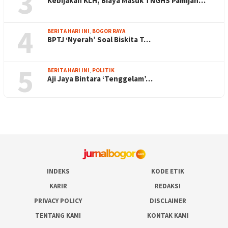
3
Kebijakan KLH, Biaya Masuk TNGHS Pamijah…
4
BERITA HARI INI
,
BOGOR RAYA
BPTJ ‘Nyerah’ Soal Biskita T…
5
BERITA HARI INI
,
POLITIK
Aji Jaya Bintara ‘Tenggelam’…
INDEKS
KODE ETIK
KARIR
REDAKSI
PRIVACY POLICY
DISCLAIMER
TENTANG KAMI
KONTAK KAMI