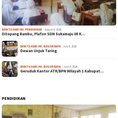
BERITA HARI INI
,
PENDIDIKAN
August 6, 2026
Ditopang Bambu, Plafon SDN Sukamaju 08 K…
BERITA HARI INI
,
BOGOR RAYA
July 8, 2026
Dewan Unjuk Taring
BERITA HARI INI
,
BOGOR RAYA
June 4, 2026
Geruduk Kantor ATR/BPN Wilayah 1 Kabupat…
PENDIDIKAN