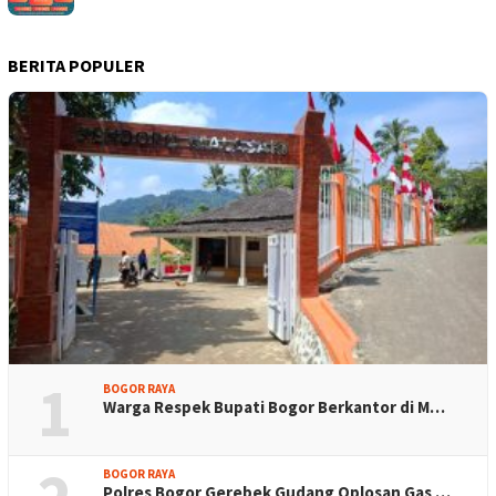
BERITA POPULER
1
BOGOR RAYA
Warga Respek Bupati Bogor Berkantor di M…
BOGOR RAYA
Polres Bogor Gerebek Gudang Oplosan Gas …