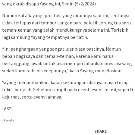
yang akrab disapa Yayang ini, Senin (5/2/2024).
Namun kata Yayang, prestasi yang diraihnya saat ini, tentunya
tidak terlepas dari campur tangan para pelatih, orang tua serta
teman-teman yang telah mendukungnya selama ini. Terlebih
lagi sambung Yayang tempatnya berlatih.
“Ini penghargaan yang sangat luar biasa pastinya. Namun
beban bagi saya dan teman-teman, karena kami harus
bertanggung jawab untuk bisa mempertahankan prestasi yang
sudah kami raih ini kedepannya,” kata Yayang menjelaskan.
Yayang menambahkan, kalau sekarang ini dirinya masih tetap
fokus berlatih. Sebelum tampil pada event-event resmi, seperti
kejurnas, serta event lainnya.
(ASY)
karate
SHARE