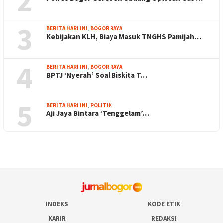
2
3
BERITA HARI INI
,
BOGOR RAYA
Kebijakan KLH, Biaya Masuk TNGHS Pamijah…
4
BERITA HARI INI
,
BOGOR RAYA
BPTJ ‘Nyerah’ Soal Biskita T…
5
BERITA HARI INI
,
POLITIK
Aji Jaya Bintara ‘Tenggelam’…
INDEKS
KODE ETIK
KARIR
REDAKSI