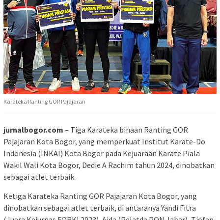
Karateka Ranting GOR Pajajaran
jurnalbogor.com
– Tiga Karateka binaan Ranting GOR
Pajajaran Kota Bogor, yang memperkuat Institut Karate-Do
Indonesia (INKAI) Kota Bogor pada Kejuaraan Karate Piala
Wakil Wali Kota Bogor, Dedie A Rachim tahun 2024, dinobatkan
sebagai atlet terbaik.
Ketiga Karateka Ranting GOR Pajajaran Kota Bogor, yang
dinobatkan sebagai atlet terbaik, di antaranya Yandi Fitra
(Juara Kejurnas FORKI 2023), Aida (Pelatda PON Jabar), Tiofan