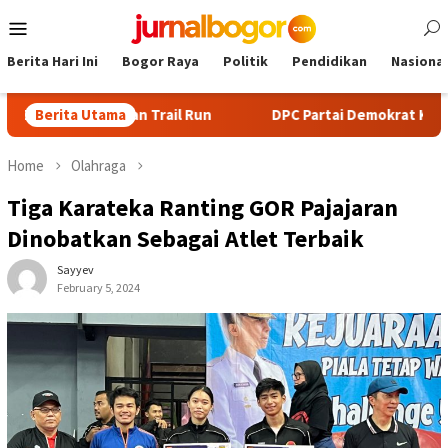
Skip
Mobile
to
Menu
content
Berita Hari Ini
Bogor Raya
Politik
Pendidikan
Nasional
ekking dan Trail Run
Berita Utama
DPC Partai Demokrat Kabupaten Bog
Home
Olahraga
Tiga Karateka Ranting GOR Pajajaran
Dinobatkan Sebagai Atlet Terbaik
Sayyev
February 5, 2024