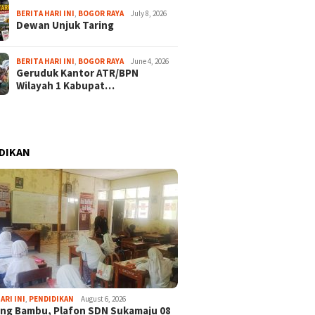
BERITA HARI INI
,
BOGOR RAYA
July 8, 2026
Dewan Unjuk Taring
BERITA HARI INI
,
BOGOR RAYA
June 4, 2026
Geruduk Kantor ATR/BPN
Wilayah 1 Kabupat…
DIKAN
ARI INI
,
PENDIDIKAN
August 6, 2026
ng Bambu, Plafon SDN Sukamaju 08