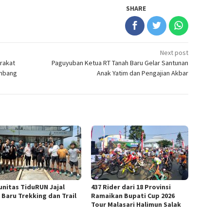
SHARE
Next post
rakat
Paguyuban Ketua RT Tanah Baru Gelar Santunan
embang
Anak Yatim dan Pengajian Akbar
nitas TiduRUN Jajal
437 Rider dari 18 Provinsi
 Baru Trekking dan Trail
Ramaikan Bupati Cup 2026
Tour Malasari Halimun Salak