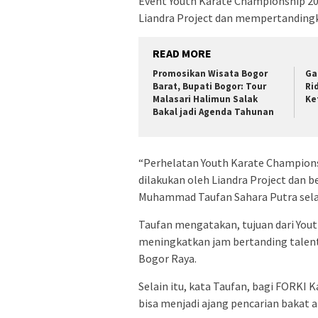
Event Youth Karate Championship 202
Liandra Project dan mempertandingk
READ MORE
Promosikan Wisata Bogor
Ga
Barat, Bupati Bogor: Tour
Ri
Malasari Halimun Salak
Ke
Bakal jadi Agenda Tahunan
“Perhelatan Youth Karate Champions
dilakukan oleh Liandra Project dan 
Muhammad Taufan Sahara Putra selaku
Taufan mengatakan, tujuan dari You
meningkatkan jam bertanding talent
Bogor Raya.
Selain itu, kata Taufan, bagi FORKI
bisa menjadi ajang pencarian bakat 