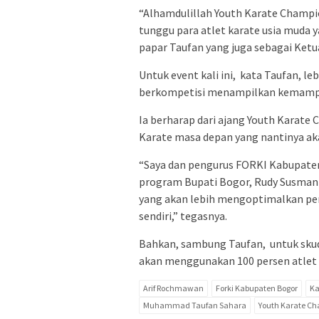
“Alhamdulillah Youth Karate Champio
tunggu para atlet karate usia muda 
papar Taufan yang juga sebagai Ket
Untuk event kali ini, kata Taufan, le
berkompetisi menampilkan kemampu
Ia berharap dari ajang Youth Karate 
Karate masa depan yang nantinya ak
“Saya dan pengurus FORKI Kabupat
program Bupati Bogor, Rudy Susman
yang akan lebih mengoptimalkan pem
sendiri,” tegasnya.
Bahkan, sambung Taufan, untuk sku
akan menggunakan 100 persen atlet
Arif Rochmawan
Forki Kabupaten Bogor
Ka
Muhammad Taufan Sahara
Youth Karate C