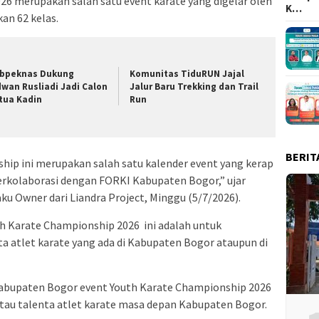
6 merupakan salah satu event karate yang digelar oleh
K…
an 62 kelas.
bpeknas Dukung
Komunitas TiduRUN Jajal
dwan Rusliadi Jadi Calon
Jalur Baru Trekking dan Trail
tua Kadin
Run
BERIT
hip ini merupakan salah satu kalender event yang kerap
berkolaborasi dengan FORKI Kabupaten Bogor,” ujar
 Owner dari Liandra Project, Minggu (5/7/2026).
th Karate Championship 2026 ini adalah untuk
a atlet karate yang ada di Kabupaten Bogor ataupun di
 Kabupaten Bogor event Youth Karate Championship 2026
atau talenta atlet karate masa depan Kabupaten Bogor.