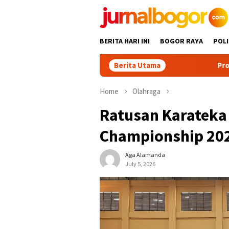
Skip
to
content
BERITA HARI INI
BOGOR RAYA
POLI
Berita Utama
Promosikan Wisata 
Home
Olahraga
Ratusan Karateka 
Championship 20
Aga Alamanda
July 5, 2026