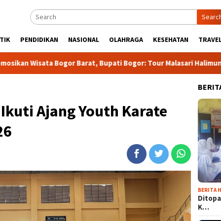
Searc
TIK
PENDIDIKAN
NASIONAL
OLAHRAGA
KESEHATAN
TRAVEL
Bogor Barat, Bupati Bogor: Tour Malasari Halimun Salak Bakal j
BERIT
Ikuti Ajang Youth Karate
26
BERITA H
Ditopa
K…