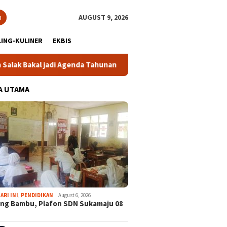
h
AUGUST 9, 2026
ING-KULINER
EKBIS
adi Agenda Tahunan
Gabpeknas Dukung Ridwan Rusliadi Ja
A UTAMA
ARI INI
,
PENDIDIKAN
August 6, 2026
ng Bambu, Plafon SDN Sukamaju 08