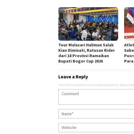
Tour Malasari Halimun Salak
Atle
Kian Diminati, Ratusan Rider
Sabe
dari 18 Provinsi Ramaikan
Pusr
Bupati Bogor Cup 2026
Para
Leave a Reply
Your email address will not be published.
Required