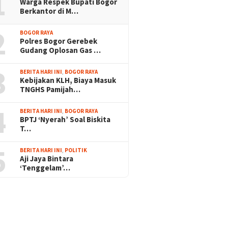
1
Warga Respek Bupati Bogor
Berkantor di M…
2
BOGOR RAYA
Polres Bogor Gerebek
Gudang Oplosan Gas …
3
BERITA HARI INI
,
BOGOR RAYA
Kebijakan KLH, Biaya Masuk
TNGHS Pamijah…
4
BERITA HARI INI
,
BOGOR RAYA
BPTJ ‘Nyerah’ Soal Biskita
T…
5
BERITA HARI INI
,
POLITIK
Aji Jaya Bintara
‘Tenggelam’…