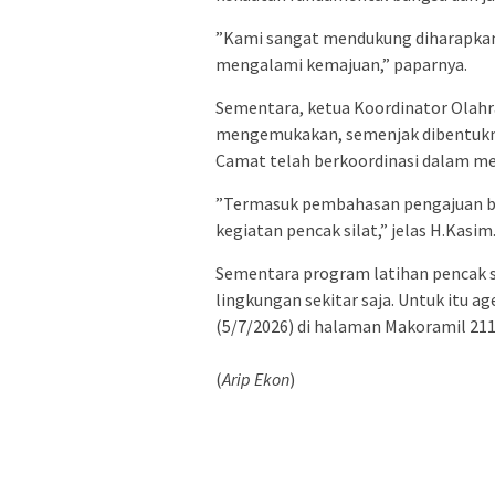
‎”Kami sangat mendukung diharapka
mengalami kemajuan,” paparnya.‎
‎‎Sementara, ketua Koordinator Ol
mengemukakan, semenjak dibentukny
Camat telah berkoordinasi dalam men
‎”‎Termasuk pembahasan pengajuan 
kegiatan pencak silat,” jelas H.Kasim.
‎Sementara program latihan pencak si
lingkungan sekitar saja.‎ Untuk itu 
(5/7/2026) di halaman Makoramil 21
(
Arip Ekon
)