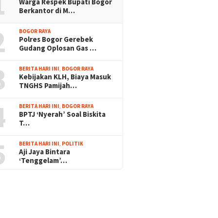
1
Warga Respek Bupati Bogor
Berkantor di M…
2
BOGOR RAYA
Polres Bogor Gerebek
Gudang Oplosan Gas …
3
BERITA HARI INI
,
BOGOR RAYA
Kebijakan KLH, Biaya Masuk
TNGHS Pamijah…
4
BERITA HARI INI
,
BOGOR RAYA
BPTJ ‘Nyerah’ Soal Biskita
T…
5
BERITA HARI INI
,
POLITIK
Aji Jaya Bintara
‘Tenggelam’…