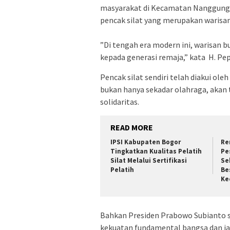
masyarakat di Kecamatan Nanggun
pencak silat yang merupakan warisan 
‎”‎Di tengah era modern ini, warisan 
kepada generasi remaja,” kata H. Pep
‎‎Pencak silat sendiri telah diakui o
bukan hanya sekadar olahraga, aka
solidaritas.‎‎
READ MORE
IPSI Kabupaten Bogor
Re
Tingkatkan Kualitas Pelatih
Pe
Silat Melalui Sertifikasi
Se
Pelatih
Be
Ke
‎Bahkan Presiden Prabowo Subianto 
kekuatan fundamental bangsa dan jati 