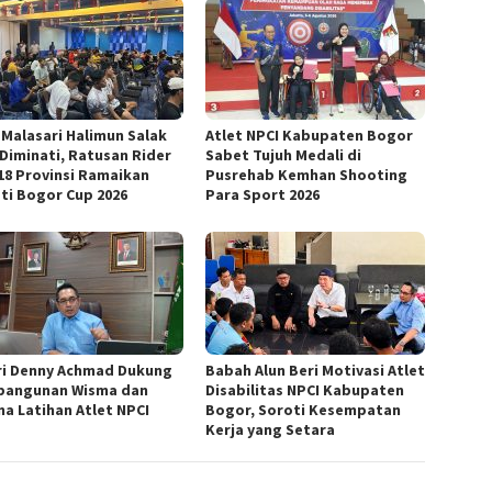
 Malasari Halimun Salak
Atlet NPCI Kabupaten Bogor
 Diminati, Ratusan Rider
Sabet Tujuh Medali di
 18 Provinsi Ramaikan
Pusrehab Kemhan Shooting
ti Bogor Cup 2026
Para Sport 2026
ri Denny Achmad Dukung
Babah Alun Beri Motivasi Atlet
angunan Wisma dan
Disabilitas NPCI Kabupaten
na Latihan Atlet NPCI
Bogor, Soroti Kesempatan
Kerja yang Setara