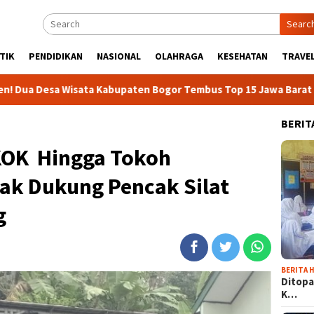
Searc
TIK
PENDIDIKAN
NASIONAL
OLAHRAGA
KESEHATAN
TRAVEL
sata Kabupaten Bogor Tembus Top 15 Jawa Barat
437 Rid
BERIT
OK Hingga Tokoh
k Dukung Pencak Silat
g
BERITA H
Ditopa
K…