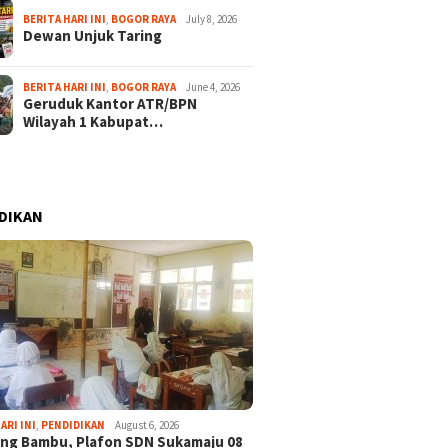
BERITA HARI INI
,
BOGOR RAYA
July 8, 2026
Dewan Unjuk Taring
BERITA HARI INI
,
BOGOR RAYA
June 4, 2026
Geruduk Kantor ATR/BPN
Wilayah 1 Kabupat…
DIKAN
ARI INI
,
PENDIDIKAN
August 6, 2026
ng Bambu, Plafon SDN Sukamaju 08