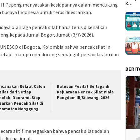
K…
g H Pepeng menyatakan kesiapannya dalam mendukung
budaya Indonesia untuk terus dilestarikan.‎
budaya olahraga pencak silat harus terus dikenalkan
eng kepada Jurnal Bogor, Jumat (3/7/2026).‎
leh UNESCO di Bogota, Kolombia bahwa pencak silat ini
n tetapi mampu mendorong semangat persaudaraan dan
BERIT
ncanakan Rekrut Calon
Ratusan Pesilat Berlaga di
silat dari Setiap
Kejuaraan Pencak Silat Piala
kolah, Danramil Siap
Pangdam III/Siliwangi 2026
sarkan Pencak Silat di
camatan Nanggung
secara aktif menegaskan bahwa pencak silat adalah
diri nasional.‎