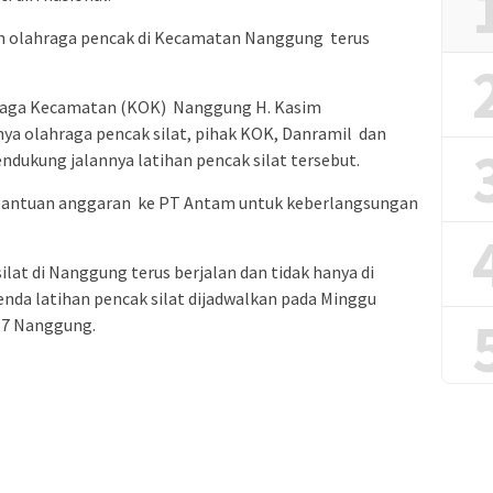
n olahraga pencak di Kecamatan Nanggung terus
ahraga Kecamatan (KOK) Nanggung H. Kasim
a olahraga pencak silat, pihak KOK, Danramil dan
dukung jalannya latihan pencak silat tersebut.‎
bantuan anggaran ke PT Antam untuk keberlangsungan
‎
lat di Nanggung terus berjalan dan tidak hanya di
agenda latihan pencak silat dijadwalkan pada Minggu
17 Nanggung.