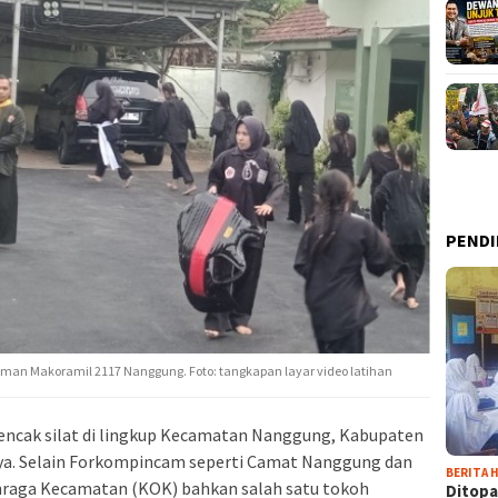
PENDI
an Makoramil 2117 Nanggung. Foto: tangkapan layar video latihan
encak silat di lingkup Kecamatan Nanggung, Kabupaten
a. Selain Forkompincam seperti Camat Nanggung dan
BERITA H
ahraga Kecamatan (KOK) bahkan salah satu tokoh
Ditopa