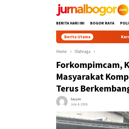
Skip
to
content
BERITA HARI INI
BOGOR RAYA
POLI
Berita Utama
Keren! Dua Desa Wi
Home
Olahraga
Forkompimcam, K
Masyarakat Kompa
Terus Berkemban
Sayyev
July 4, 2026