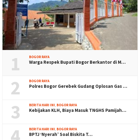
1
BOGOR RAYA
Warga Respek Bupati Bogor Berkantor di M…
2
BOGOR RAYA
Polres Bogor Gerebek Gudang Oplosan Gas …
3
BERITA HARI INI
,
BOGOR RAYA
Kebijakan KLH, Biaya Masuk TNGHS Pamijah…
4
BERITA HARI INI
,
BOGOR RAYA
BPTJ ‘Nyerah’ Soal Biskita T…