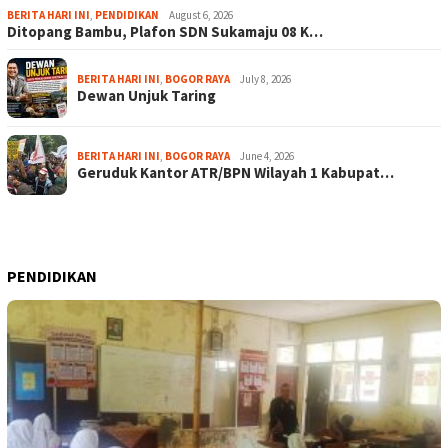
BERITA HARI INI
,
PENDIDIKAN
August 6, 2026
Ditopang Bambu, Plafon SDN Sukamaju 08 K…
BERITA HARI INI
,
BOGOR RAYA
July 8, 2026
Dewan Unjuk Taring
BERITA HARI INI
,
BOGOR RAYA
June 4, 2026
Geruduk Kantor ATR/BPN Wilayah 1 Kabupat…
PENDIDIKAN